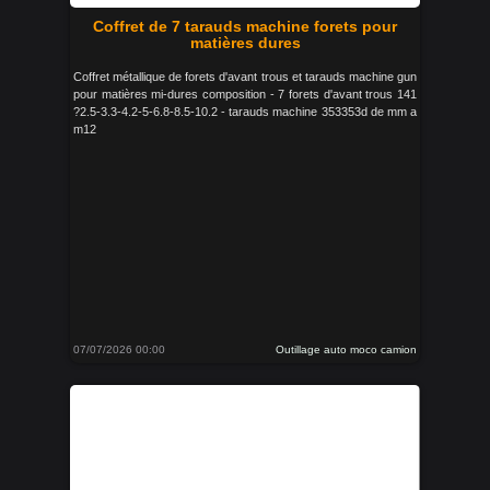
Coffret de 7 tarauds machine forets pour
matières dures
Coffret métallique de forets d'avant trous et tarauds machine gun
pour matières mi-dures composition - 7 forets d'avant trous 141
?2.5-3.3-4.2-5-6.8-8.5-10.2 - tarauds machine 353353d de mm a
m12
07/07/2026 00:00
Outillage auto moco camion