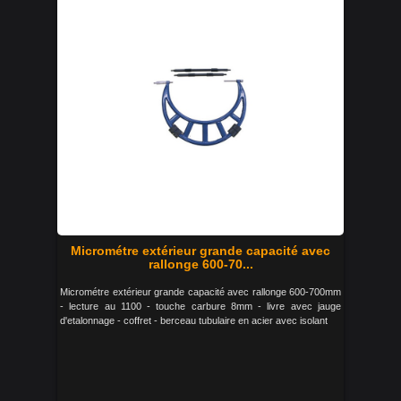
Micrométre extérieur grande capacité avec
rallonge 600-70...
Micrométre extérieur grande capacité avec rallonge 600-700mm
- lecture au 1100 - touche carbure 8mm - livre avec jauge
d'etalonnage - coffret - berceau tubulaire en acier avec isolant