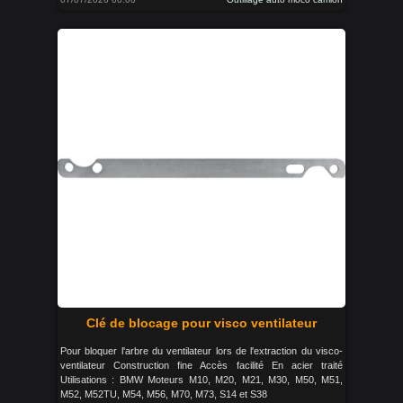
Clé de blocage pour visco ventilateur
Pour bloquer l'arbre du ventilateur lors de l'extraction du visco-
ventilateur Construction fine Accès facilité En acier traité
Utilisations : BMW Moteurs M10, M20, M21, M30, M50, M51,
M52, M52TU, M54, M56, M70, M73, S14 et S38