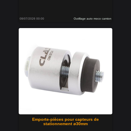
08/07/2026 00:00
Outillage auto moco camion
Emporte-pièces pour capteurs de
stationnement ø30mm