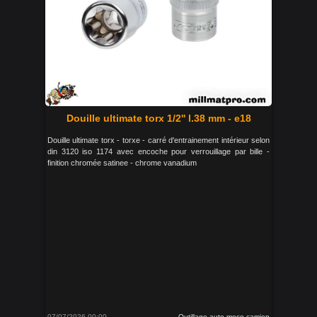
Douille ultimate torx 1/2'' l.38 mm - e18
Douille ultimate torx - torxe - carré d'entrainement intérieur selon
din 3120 iso 1174 avec encoche pour verrouillage par bille -
finition chromée satinee - chrome vanadium
07/07/2026 00:00
Outillage auto moco camion