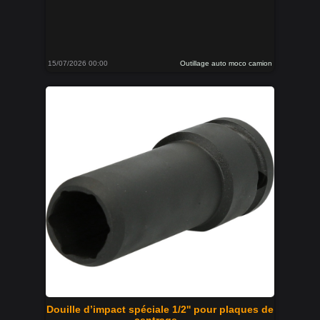
15/07/2026 00:00
Outillage auto moco camion
Douille d’impact spéciale 1/2'' pour plaques de