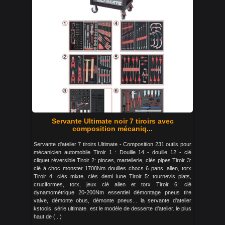
Servante Ultimate noir 7 tiroirs avec
composition mécaniq...
Servante d'atelier 7 tiroirs Ultimate - Composition 231 outils pour
mécanicien automobile Tiroir 1 : Douille 14 - douille 12 - clé
cliquet réversible Tiroir 2: pinces, martellerie, clés pipes Tiroir 3:
clé à choc monster 1708Nm douilles chocs 6 pans, allen, torx
Tiroir 4: clés mixte, clés demi lune Tiroir 5: tournevis plats,
cruciformes, torx, jeux clé allen et torx Tiroir 6: clé
dynamométrique 20-200Nm essentiel démontage pneus tire
valve, démonte obus, démonte pneus... la servante d'atelier
kstools. série ultimate. est le modèle de desserte d'atelier. le plus
haut de (...)