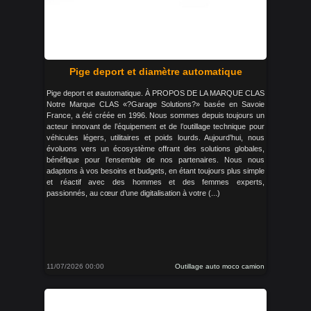
Pige deport et diamètre automatique
Pige deport et øautomatique. À PROPOS DE LA MARQUE CLAS
Notre Marque CLAS «?Garage Solutions?» basée en Savoie
France, a été créée en 1996. Nous sommes depuis toujours un
acteur innovant de l’équipement et de l’outillage technique pour
véhicules légers, utilitaires et poids lourds. Aujourd’hui, nous
évoluons vers un écosystème offrant des solutions globales,
bénéfique pour l’ensemble de nos partenaires. Nous nous
adaptons à vos besoins et budgets, en étant toujours plus simple
et réactif avec des hommes et des femmes experts,
passionnés, au cœur d’une digitalisation à votre (...)
11/07/2026 00:00
Outillage auto moco camion