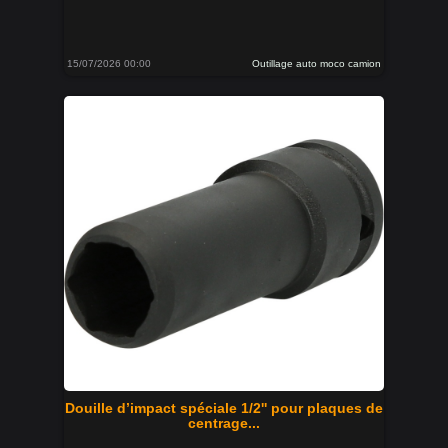
15/07/2026 00:00
Outillage auto moco camion
Douille d’impact spéciale 1/2'' pour plaques de
centrage...