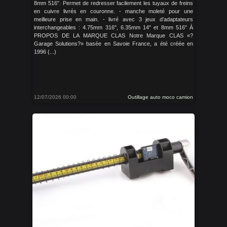
8mm 516". Permet de redresser facilement les tuyaux de freins
en cuivre livrés en couronne. - manche moleté pour une
meilleure prise en main. - livré avec 3 jeux d’adaptateurs
interchangeables : 4.75mm 316", 6.35mm 14" et 8mm 516" À
PROPOS DE LA MARQUE CLAS Notre Marque CLAS «?
Garage Solutions?» basée en Savoie France, a été créée en
1996 (...)
12/07/2026 00:00
Outillage auto moco camion