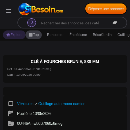
Déposer une annonce
menu
search
clear_all
0
home
looks_one
Explore
Top
Rencontre
Ésotérisme
Brico/Jardin
Outilla
CLÉ À FOURCHES BRUNIE, 8X9 MM
Ref : 0U446Amw80B7060z8meg
Date : 13/05/2026 00:00
crop_square
Véhicules
>
Outillage auto moco camion
date_range
Publié le 13/05/2026
source
0U446Amw80B7060z8meg