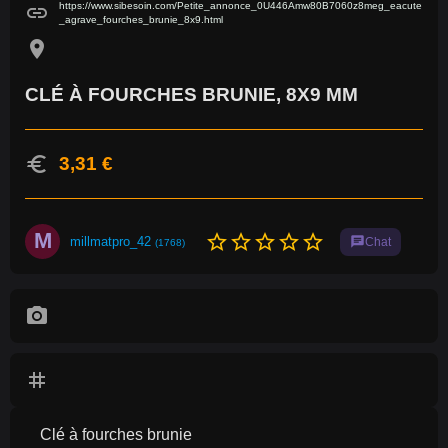
https://www.sibesoin.com/Petite_annonce_0U446Amw80B7060z8meg_eacute
link
_agrave_fourches_brunie_8x9.html
location_on
CLÉ À FOURCHES BRUNIE, 8X9 MM
euro
3,31 €
M
star_border
star_border
star_border
star_border
star_border
millmatpro_42
chat
Chat
(1768)
photo_camera
tag
Clé à fourches brunie