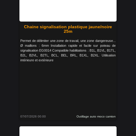
Chaine signalisation plastique jaune/noire
25m
Permet de délimiter une zone de travail, une zone dangereuse...
Ø maillons : 6mm Installation rapide et facile sur poteau de
signalisation EG0014 Compatible habilitations : B1L, B1VL, B1TL,
B2L, B2VL, B2TL, BCL, BEL, BRL, B1XL, B2XL. Utilisation
intérieure et extérieure
07/07/2026 00:00
Outillage auto moco camion