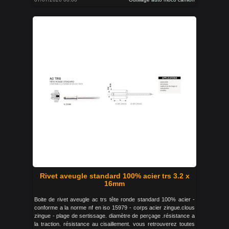
Rivet aveugle standard 100% acier trs 3.2 x
16mm
Boite de rivet aveugle ac trs tête ronde standard 100% acier -
conforme a la norme nf en iso 15979 - corps acier zingue.clous
zingue - plage de sertissage. diamètre de perçage .résistance a
la traction. résistance au cisaillement. vous retrouverez toutes