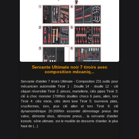
Servante Ultimate noir 7 tiroirs avec
composition mécaniq...
Servante d'atelier 7 tiroirs Ultimate - Composition 231 outils pour
mécanicien automobile Tiroir 1 : Douille 14 - douille 12 - clé
cliquet réversible Tiroir 2: pinces, martellerie, clés pipes Tiroir 3:
clé à choc monster 1708Nm douilles chocs 6 pans, allen, torx
Tiroir 4: clés mixte, clés demi lune Tiroir 5: tournevis plats,
cruciformes, torx, jeux clé allen et torx Tiroir 6: clé
dynamométrique 20-200Nm essentiel démontage pneus tire
valve, démonte obus, démonte pneus... la servante d'atelier
kstools. série ultimate. est le modèle de desserte d'atelier. le plus
haut de (...)