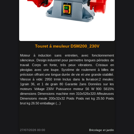
Touret á meuleur DSM200_230V
Moteur à induction sans entretien, avec fonctionnement
silencieux. Design industriel pour permettre longues périodes de
travail. Corps en fonte, très peux vibrations. Cristaux en
plexiglas avec une loupe. Système de roulement à billes de
précision offrant une longue durée de vie et une grande stabilité.
Vitesse à vide: 2950 trmin Inclus dans la livraison:2 meules:
1grain 36, et 1 de grain 80 Garantie 2ans Données sur les
moteurs Voltage 230V Puissance moteur S6 W 900 S615%
dimensions Dimensions machine mm 310x526x320 Affeuteuses
Dimensions meule 200x32x32 Poids Poids net kg 25.50 Poids
brut kg 26.50 emballage (...)
27/07/2026 00:00
Bricolage et jardin