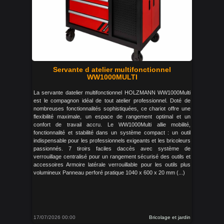
Servante d atelier multifonctionnel
WW1000MULTI
La servante datelier multifonctionnel HOLZMANN WW1000Multi
est le compagnon idéal de tout atelier professionnel. Doté de
nombreuses fonctionnalités sophistiquées, ce chariot offre une
flexibilité maximale, un espace de rangement optimal et un
confort de travail accru. Le WW1000Multi allie mobilité,
fonctionnalité et stabilité dans un système compact : un outil
indispensable pour les professionnels exigeants et les bricoleurs
passionnés. 7 tiroirs faciles daccès avec système de
verrouillage centralisé pour un rangement sécurisé des outils et
accessoires Armoire latérale verrouillable pour les outils plus
volumineux Panneau perforé pratique 1040 x 600 x 20 mm (...)
17/07/2026 00:00
Bricolage et jardin