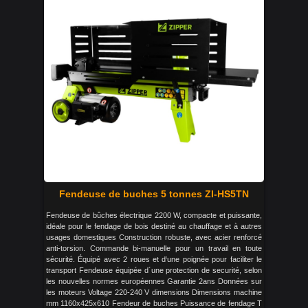
Fendeuse de buches 5 tonnes ZI-HS5TN
Fendeuse de bûches électrique 2200 W, compacte et puissante,
idéale pour le fendage de bois destiné au chauffage et à autres
usages domestiques Construction robuste, avec acier renforcé
anti-torsion. Commande bi-manuelle pour un travail en toute
sécurité. Équipé avec 2 roues et d‘une poignée pour faciliter le
transport Fendeuse équipée d´une protection de securité, selon
les nouvelles normes européennes Garantie 2ans Données sur
les moteurs Voltage 220-240 V dimensions Dimensions machine
mm 1160x425x610 Fendeur de buches Puissance de fendage T