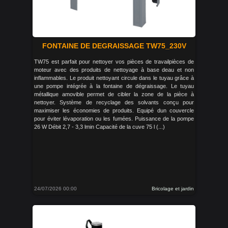
FONTAINE DE DEGRAISSAGE TW75_230V
TW75 est parfait pour nettoyer vos pièces de travailpièces de
moteur avec des produits de nettoyage à base deau et non
inflammables. Le produit nettoyant circule dans le tuyau grâce à
une pompe intégrée à la fontaine de dégraissage. Le tuyau
métallique amovible permet de cibler la zone de la pièce à
nettoyer. Système de recyclage des solvants conçu pour
maximiser les économies de produits. Equipé dun couvercle
pour éviter lévaporation ou les fumées. Puissance de la pompe
26 W Débit 2,7 - 3,3 lmin Capacité de la cuve 75 l (...)
24/07/2026 00:00
Bricolage et jardin