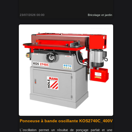
23/07/2026 00:00
Bricolage et jardin
Ponceuse à bande oscillante KOS2740C_400V
L´oscillation permet un résultat de ponçage parfait et une