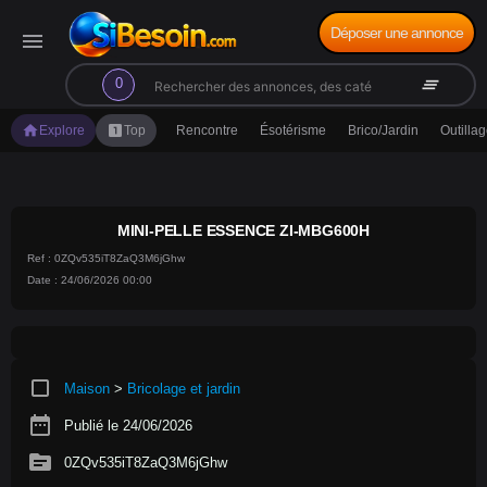
Déposer une annonce
menu
search
clear_all
0
home
looks_one
Explore
Top
Rencontre
Ésotérisme
Brico/Jardin
Outilla
MINI-PELLE ESSENCE ZI-MBG600H
Ref : 0ZQv535iT8ZaQ3M6jGhw
Date : 24/06/2026 00:00
crop_square
Maison
>
Bricolage et jardin
date_range
Publié le 24/06/2026
source
0ZQv535iT8ZaQ3M6jGhw