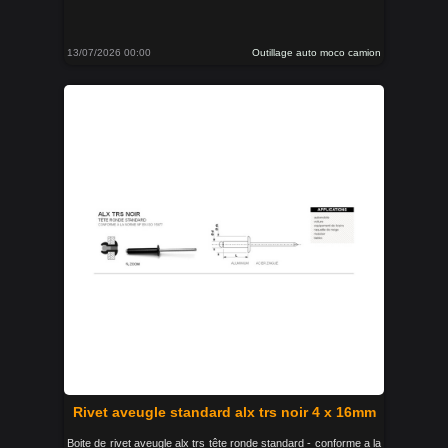
13/07/2026 00:00
Outillage auto moco camion
Rivet aveugle standard alx trs noir 4 x 16mm
Boite de rivet aveugle alx trs tête ronde standard - conforme a la