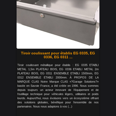
Tiroir coulissant pour établis EG 0335, EG
0336, EG 0311 ...
Tiroir coulissant métallique pour établis : EG 0335 ETABLI
METAL 1,5m PLATEAU BOIS, EG 0336 ETABLI METAL 2m
PLATEAU BOIS, EG 0311 ENSEMBLE ETABLI 1500mm, EG
0312 ENSEMBLE ETABLI 2000mm. À PROPOS DE LA
MARQUE CLAS Notre Marque CLAS «?Garage Solutions?»
basée en Savoie France, a été créée en 1996. Nous sommes
depuis toujours un acteur innovant de l’équipement et de
l’outillage technique pour véhicules légers, utilitaires et poids
lourds. Aujourd’hui, nous évoluons vers un écosystème offrant
des solutions globales, bénéfique pour l’ensemble de nos
partenaires. Nous nous adaptons à vos (...)