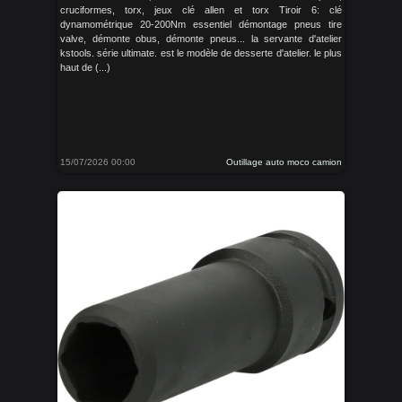
cruciformes, torx, jeux clé allen et torx Tiroir 6: clé
dynamométrique 20-200Nm essentiel démontage pneus tire
valve, démonte obus, démonte pneus... la servante d'atelier
kstools. série ultimate. est le modèle de desserte d'atelier. le plus
haut de (...)
15/07/2026 00:00
Outillage auto moco camion