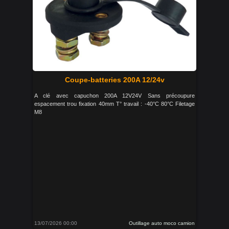
Coupe-batteries 200A 12/24v
A clé avec capuchon 200A 12V24V Sans précoupure
espacement trou fixation 40mm T° travail : -40°C 80°C Filetage
M8
13/07/2026 00:00
Outillage auto moco camion