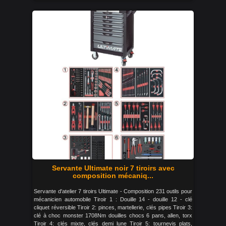
Servante Ultimate noir 7 tiroirs avec
composition mécaniq...
Servante d'atelier 7 tiroirs Ultimate - Composition 231 outils pour
mécanicien automobile Tiroir 1 : Douille 14 - douille 12 - clé
cliquet réversible Tiroir 2: pinces, martellerie, clés pipes Tiroir 3:
clé à choc monster 1708Nm douilles chocs 6 pans, allen, torx
Tiroir 4: clés mixte, clés demi lune Tiroir 5: tournevis plats,