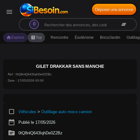
Déposer une annonce
menu
search
clear_all
0
home
looks_one
Explore
Top
Rencontre
Ésotérisme
Brico/Jardin
Outilla
GILET DRAKKAR SANS MANCHE
Ref : 0tQ8nlQ643IqhDe0Z2Bz
Date : 17/05/2026 00:00
crop_square
Véhicules
>
Outillage auto moco camion
date_range
Publié le 17/05/2026
source
0tQ8nlQ643IqhDe0Z2Bz