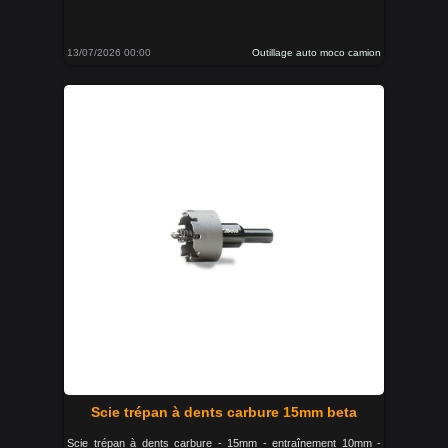
13/07/2026 00:00
Outillage auto moco camion
Scie trépan à dents carbure 15mm beta
Scie trépan à dents carbure - 15mm - entraînement 10mm -