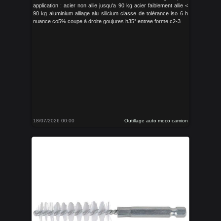
application : acier non allie jusqu'a 90 kg acier faiblement allie <
90 kg aluminium alliage alu silicium classe de tolérance iso 6 h
nuance co5% coupe à droite goujures h35° entree forme c2-3
18/07/2026 00:00
Outillage auto moco camion