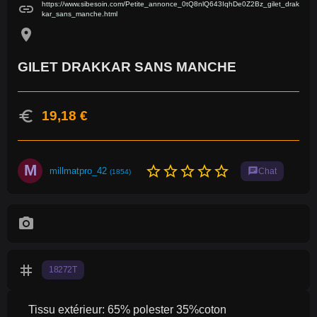
https://www.sibesoin.com/Petite_annonce_0tQ8nlQ643IqhDe0Z2Bz_gilet_drak
link
kar_sans_manche.html
location_on
GILET DRAKKAR SANS MANCHE
euro
19,18 €
M
star_border
star_border
star_border
star_border
star_border
millmatpro_42
chat
Chat
(1854)
photo_camera
tag
18272T
Tissu extérieur: 65% polester 35%coton