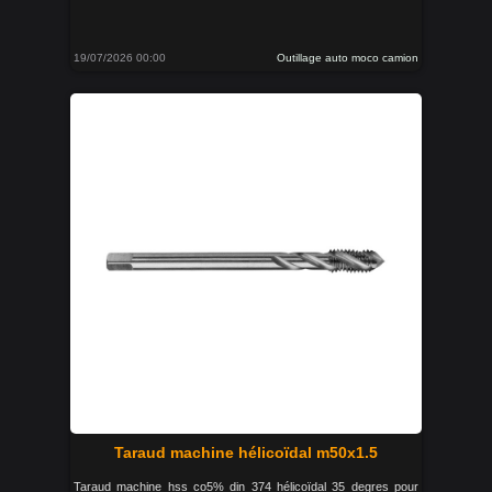
19/07/2026 00:00
Outillage auto moco camion
Taraud machine hélicoïdal m50x1.5
Taraud machine hss co5% din 374 hélicoïdal 35 degres pour