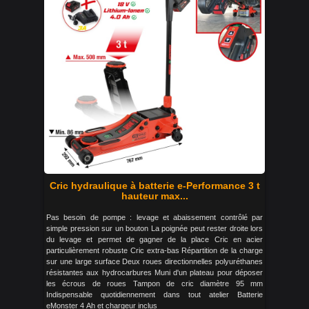
Cric hydraulique à batterie e-Performance 3 t
hauteur max...
Pas besoin de pompe : levage et abaissement contrôlé par
simple pression sur un bouton La poignée peut rester droite lors
du levage et permet de gagner de la place Cric en acier
particulièrement robuste Cric extra-bas Répartition de la charge
sur une large surface Deux roues directionnelles polyuréthanes
résistantes aux hydrocarbures Muni d'un plateau pour déposer
les écrous de roues Tampon de cric diamètre 95 mm
Indispensable quotidiennement dans tout atelier Batterie
eMonster 4 Ah et chargeur inclus