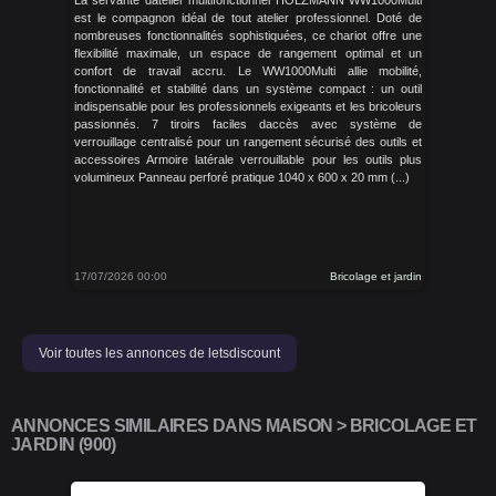
La servante datelier multifonctionnel HOLZMANN WW1000Multi
est le compagnon idéal de tout atelier professionnel. Doté de
nombreuses fonctionnalités sophistiquées, ce chariot offre une
flexibilité maximale, un espace de rangement optimal et un
confort de travail accru. Le WW1000Multi allie mobilité,
fonctionnalité et stabilité dans un système compact : un outil
indispensable pour les professionnels exigeants et les bricoleurs
passionnés. 7 tiroirs faciles daccès avec système de
verrouillage centralisé pour un rangement sécurisé des outils et
accessoires Armoire latérale verrouillable pour les outils plus
volumineux Panneau perforé pratique 1040 x 600 x 20 mm (...)
17/07/2026 00:00
Bricolage et jardin
Voir toutes les annonces de letsdiscount
ANNONCES SIMILAIRES DANS MAISON > BRICOLAGE ET
JARDIN (900)