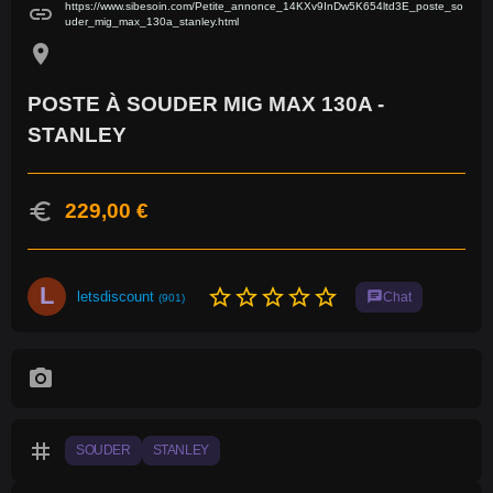
https://www.sibesoin.com/Petite_annonce_14KXv9InDw5K654ltd3E_poste_so
link
uder_mig_max_130a_stanley.html
location_on
POSTE À SOUDER MIG MAX 130A -
STANLEY
euro
229,00 €
L
star_border
star_border
star_border
star_border
star_border
letsdiscount
chat
Chat
(901)
photo_camera
tag
SOUDER
STANLEY