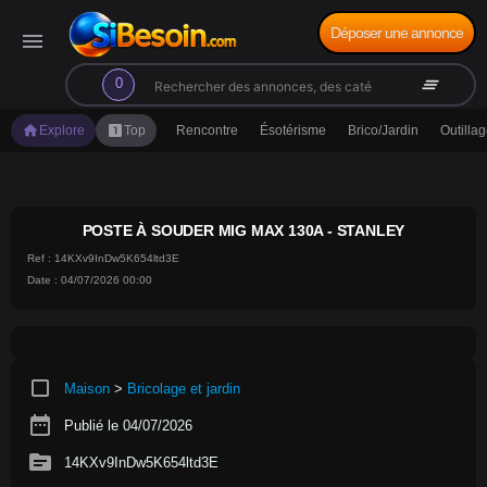
Déposer une annonce
menu
search
clear_all
0
home
looks_one
Explore
Top
Rencontre
Ésotérisme
Brico/Jardin
Outilla
POSTE À SOUDER MIG MAX 130A - STANLEY
Ref : 14KXv9InDw5K654ltd3E
Date : 04/07/2026 00:00
crop_square
Maison
>
Bricolage et jardin
date_range
Publié le 04/07/2026
source
14KXv9InDw5K654ltd3E