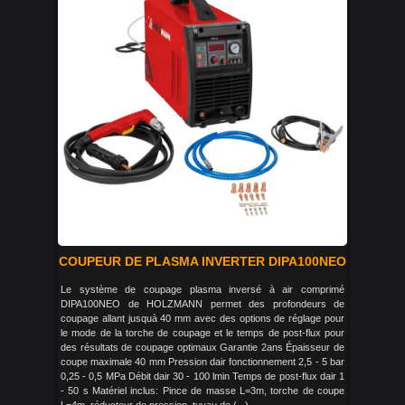
COUPEUR DE PLASMA INVERTER DIPA100NEO
Le système de coupage plasma inversé à air comprimé
DIPA100NEO de HOLZMANN permet des profondeurs de
coupage allant jusquà 40 mm avec des options de réglage pour
le mode de la torche de coupage et le temps de post-flux pour
des résultats de coupage optimaux Garantie 2ans Épaisseur de
coupe maximale 40 mm Pression dair fonctionnement 2,5 - 5 bar
0,25 - 0,5 MPa Débit dair 30 - 100 lmin Temps de post-flux dair 1
- 50 s Matériel inclus: Pince de masse L=3m, torche de coupe