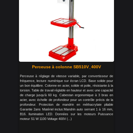
Perceuse à colonne SB510V_400V
Perceuse à réglage de vitesse variable, par convertisseur de
fréquence, lecture numérique sur écran LCD. Base solide pour
un bon équilibre. Colonne en acier, solide et polie, résistante à la
torsion. Table de travail réglable en hauteur et avec une capacité
de charge jusqu‘à 60 kg. Cabestan ergonomique à 3 bras en
acier, avec échelle de profondeur pour un contrôle précis de la
profondeur. Protection de mandrin en méthacrylate pliable
Garantie 2ans Matériel inclus:Mandrin auto serrant 1 à 16 mm,
B16. Ilumination LED. Données sur les moteurs Puissance
moteur S1 W 1100 Voltage 400V (...)