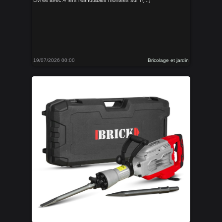
Livrée avec:4 fers réaffûtables montées sur l (...)
19/07/2026 00:00
Bricolage et jardin