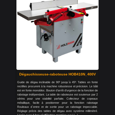
Dégauchisseuse-raboteuse HOB410N_400V
Guide de dégau inclinable de 90º jusqu´à 45º. Tables en fonte
rectifies procurent à la machine robustesse et précision. Le bâti
est en fonte monobloc. Bouton d‘arrêt d‘urgence de la fonction de
rabotage indépendant. La table de raboteuse est soutenue par 2
vérins pour une stabilité parfaite. Collecteur de copeaux
métallique, facile à positionner pour la fonction rabotage
Rouleaux d´entre et de sortie pour un rabotage impeccable.
Réglage précis des tables de dégau avec système millimétré.