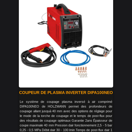
COUPEUR DE PLASMA INVERTER DIPA100NEO
Le système de coupage plasma inversé à air comprimé
DIPA100NEO de HOLZMANN permet des profondeurs de
coupage allant jusquà 40 mm avec des options de réglage pour
le mode de la torche de coupage et le temps de post-flux pour
des résultats de coupage optimaux Garantie 2ans Épaisseur de
coupe maximale 40 mm Pression dair fonctionnement 2,5 - 5 bar
0,25 - 0,5 MPa Débit dair 30 - 100 lmin Temps de post-flux dair 1