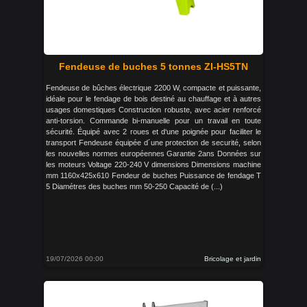
Fendeuse de buches 5 tonnes ZI-HS5TN
Fendeuse de bûches électrique 2200 W, compacte et puissante,
idéale pour le fendage de bois destiné au chauffage et à autres
usages domestiques Construction robuste, avec acier renforcé
anti-torsion. Commande bi-manuelle pour un travail en toute
sécurité. Équipé avec 2 roues et d‘une poignée pour faciliter le
transport Fendeuse équipée d´une protection de securité, selon
les nouvelles normes européennes Garantie 2ans Données sur
les moteurs Voltage 220-240 V dimensions Dimensions machine
mm 1160x425x610 Fendeur de buches Puissance de fendage T
5 Diamétres des buches mm 50-250 Capacité de (...)
19/07/2026 00:00
Bricolage et jardin