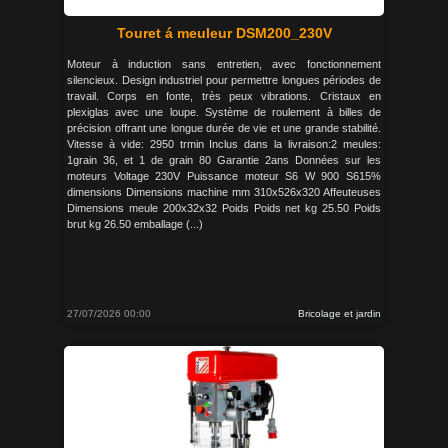
Touret á meuleur DSM200_230V
Moteur à induction sans entretien, avec fonctionnement
silencieux. Design industriel pour permettre longues périodes de
travail. Corps en fonte, très peux vibrations. Cristaux en
plexiglas avec une loupe. Système de roulement à billes de
précision offrant une longue durée de vie et une grande stabilité.
Vitesse à vide: 2950 trmin Inclus dans la livraison:2 meules:
1grain 36, et 1 de grain 80 Garantie 2ans Données sur les
moteurs Voltage 230V Puissance moteur S6 W 900 S615%
dimensions Dimensions machine mm 310x526x320 Affeuteuses
Dimensions meule 200x32x32 Poids Poids net kg 25.50 Poids
brut kg 26.50 emballage (...)
27/07/2026 00:00
Bricolage et jardin