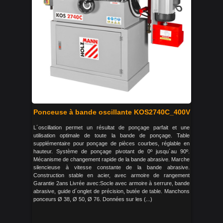
Ponceuse à bande oscillante KOS2740C_400V
L´oscillation permet un résultat de ponçage parfait et une
utilisation optimale de toute la bande de ponçage. Table
supplémentaire pour ponçage de pièces courbes, réglable en
hauteur. Système de ponçage pivotant de 0º jusqu´au 90º.
Mécanisme de changement rapide de la bande abrasive. Marche
silencieuse à vitesse constante de la bande abrasive.
Construction stable en acier, avec armoire de rangement
Garantie 2ans Livrée avec:Socle avec armoire à serrure, bande
abrasive, guide d´onglet de précision, butée de table. Manchons
ponceurs Ø 38, Ø 50, Ø 76. Données sur les (...)