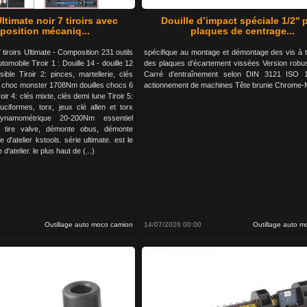
ltimate noir 7 tiroirs avec
Douille d’impact spéciale 1/2'' 
osition mécaniq...
plaques de centrage...
 tiroirs Ultimate - Composition 231 outils
spécifique au montage et démontage des vis à t
omobile Tiroir 1 : Douille 14 - douille 12
des plaques d’écartement vissées Version robu
sible Tiroir 2: pinces, martellerie, clés
Carré d’entraînement selon DIN 3121 ISO 
é à choc monster 1708Nm douilles chocs 6
actionnement de machines Tête brunie Chrome
roir 4: clés mixte, clés demi lune Tiroir 5:
ruciformes, torx, jeux clé allen et torx
ynamométrique 20-200Nm essentiel
 tire valve, démonte obus, démonte
 d'atelier kstools. série ultimate. est le
'atelier. le plus haut de (...)
Outillage auto moco camion
14/07/2026 00:00
Outillage auto 