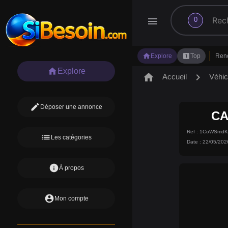
search
menu
0
home
looks_one
Explore
Top
Ren
home
Explore
home
chevron_right
Accueil
Véhic
edit
Déposer une annonce
CA
Ref : 1CoWSmd
list
Les catégories
Date : 22/05/202
info
À propos
account_circle
Mon compte