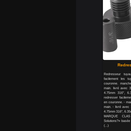
Redres
Redresseur tuya
facilement les t
couronne. manche
main. livré avec 3
4.75mm 316", 6
redresser facileme
en couronne. - man
main. - livré avec
4.75mm 316", 6.3
MARQUE CLAS 
Solutions?» basée
(...)