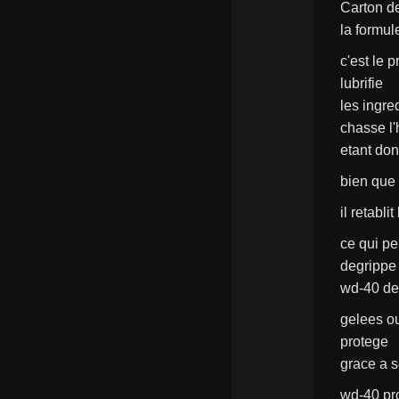
Carton d
la formul
c'est le 
lubrifie
les ingre
chasse l'
etant do
bien que
il retabl
ce qui pe
degrippe
wd-40 des
gelees ou
protege
grace a s
wd-40 pro