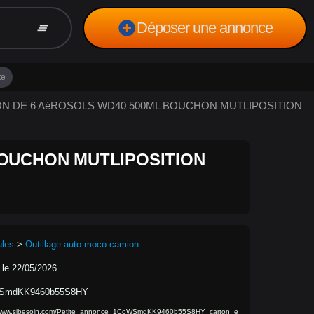
add_circle
Déposer une annonce
clear_all
te
RTON DE 6 AéROSOLS WD40 500ML BOUCHON MUTLIPOSITION
BOUCHON MUTLIPOSITION
ules
>
Outillage auto moco camion
 le 22/05/2026
SmdKK9460b55S8HY
//www.sibesoin.com/Petite_annonce_1CoWSmdKK9460b55S8HY_carton_e