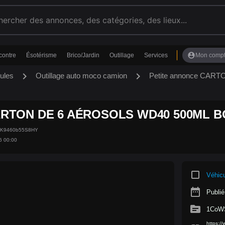
account_circle
contre
Ésotérisme
Brico/Jardin
Outillage
Services
Mon comp
chevron_right
chevron_right
ules
Outillage auto moco camion
Petite annonce CA
RTON DE 6 AÉROSOLS WD40 500ML 
KK9460b55S8HY
6 00:00
crop_square
Véhic
date_range
Publié
source
1CoW
https: