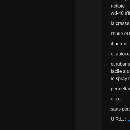
nettoie
wd-40 s'i
la crasse
l'huile et
il permet
et autoco
et rubans
facile a ut
le spray 
permettan
et ce.
sans pert
U.R.L. : 
L