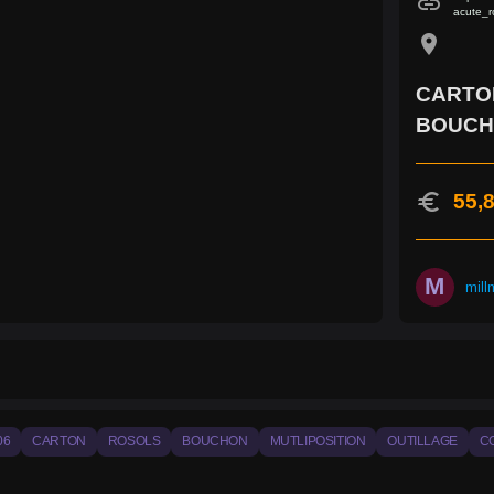
link
acute_r
location_on
CARTON
BOUCH
euro
55,8
M
mill
06
CARTON
ROSOLS
BOUCHON
MUTLIPOSITION
OUTILLAGE
C