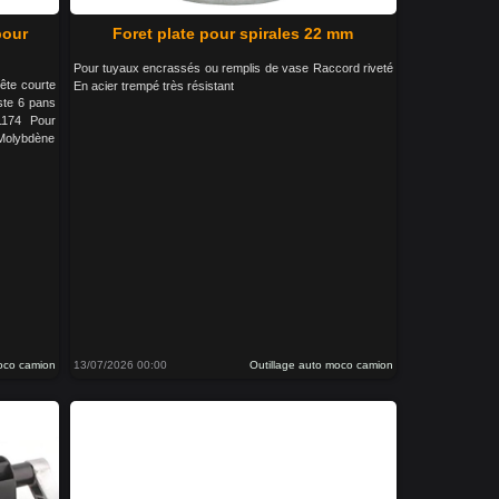
pour
Foret plate pour spirales 22 mm
Pour tuyaux encrassés ou remplis de vase Raccord riveté
ête courte
En acier trempé très résistant
ste 6 pans
1174 Pour
-Molybdène
moco camion
13/07/2026 00:00
Outillage auto moco camion