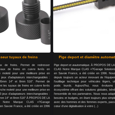
seur tuyaux de freins
Pige deport et diamètre automa
ux de freins. Permet de redresser
Pige deport et øautomatique. À PROPOS DE 
uyaux de freins en cuivre livrés en
CLAS Notre Marque CLAS «?Garage Solution
 moleté pour une meilleure prise en
en Savoie France, a été créée en 1996. No
 jeux d'adaptateurs interchangeables :
depuis toujours un acteur innovant de l’équipe
.35mm 14" et 8mm 516". Permet de
l’outillage technique pour véhicules légers, uti
nt les tuyaux de freins en cuivre livrés
poids lourds. Aujourd’hui, nous évoluon
che moleté pour une meilleure prise en
écosystème offrant des solutions globales, béné
 3 jeux d’adaptateurs interchangeables :
l’ensemble de nos partenaires. Nous nous adap
5mm 14" et 8mm 516" À PROPOS DE LA
besoins et budgets, en étant toujours plus simple
Notre Marque CLAS «?Garage
avec des hommes et des femmes experts, pass
 en Savoie France, a été créée en 1996
cœur d’une digitalisation à votre (...)