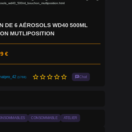
osols_wd40_500ml_bouchon_mutliposition.html
 DE 6 AÉROSOLS WD40 500ML
ON MUTLIPOSITION
9 €
star_border
star_border
star_border
star_border
star_border
matpro_42
chat
Chat
(1768)
ONSOMMABLES
CONSOMMABLE
ATELIER