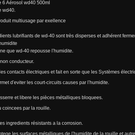
e 6 Aérosol wd40 500ml
e wd40.
produit multiusage par exellence
dients lubrifiants de wd-40 sont très disperses et adhérent ferm
humidite
nne que wd-40 repousse l'humidite.
 non conducteur.
it les contacts électriques et fait en sorte que les Systèmes élec
rmet d'eviter les court-circuits causes par l'humidite.
serre et libere les pièces métalliques bloquees.
 coincees par la rouille.
es ingredients résistants a la corrosion.
tege les surfaces métalliques de l'humidite de la rouille et autr