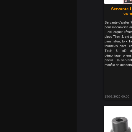
Servante U
comp
Servante d'atelier 7
pour mécanicien aut
- clé cliquet réver
pipes Tiroir 3: cl
pans, allen, torx Ti
tournevis plats, c
Tiroir 6: clé d
démontage pneus
pneus... la servante
modèle de desserte d
15/07/2026 00:00