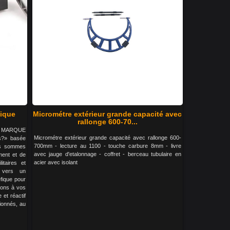
tique
Micrométre extérieur grande capacité avec
rallonge 600-70...
LA MARQUE
Micrométre extérieur grande capacité avec rallonge 600-
s?» basée
700mm - lecture au 1100 - touche carbure 8mm - livre
us sommes
avec jauge d'etalonnage - coffret - berceau tubulaire en
ment et de
acier avec isolant
litaires et
s vers un
fique pour
tons à vos
 et réactif
ionnés, au