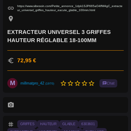
https://www.sibesoin.com/Petite_annonce_1dpk1SJP665aO4lfW4gC_extracte
link
ur_universel_griffes_hauteur_eacute_glable_100mm.html
location_on
EXTRACTEUR UNIVERSEL 3 GRIFFES
HAUTEUR RÉGLABLE 18-100MM
euro
72,95 €
M
star_border
star_border
star_border
star_border
star_border
millmatpro_42
chat
Chat
(1970)
photo_camera
tag
GRIFFES
HAUTEUR
GLABLE
6303601