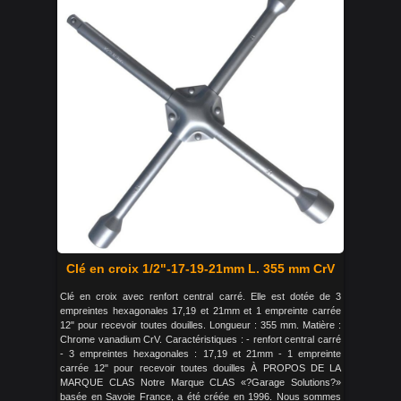
Clé en croix 1/2"-17-19-21mm L. 355 mm CrV
Clé en croix avec renfort central carré. Elle est dotée de 3
empreintes hexagonales 17,19 et 21mm et 1 empreinte carrée
12" pour recevoir toutes douilles. Longueur : 355 mm. Matière :
Chrome vanadium CrV. Caractéristiques : - renfort central carré
- 3 empreintes hexagonales : 17,19 et 21mm - 1 empreinte
carrée 12" pour recevoir toutes douilles À PROPOS DE LA
MARQUE CLAS Notre Marque CLAS «?Garage Solutions?»
basée en Savoie France, a été créée en 1996. Nous sommes