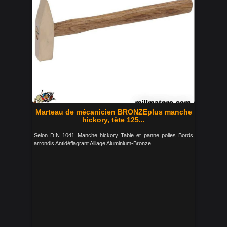
Marteau de mécanicien BRONZEplus manche
hickory, tête 125...
Selon DIN 1041 Manche hickory Table et panne polies Bords
arrondis Antidéflagrant Alliage Aluminium-Bronze