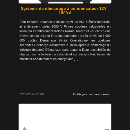
Système de démarrage à condensateur 12V -
1800 A
Pour moteurs essence et diesel du VL au VUL Câbles renforcés
et entièrement isolés 1000 V Pinces coudées industrielles en
laiton pur et entièrement isolées Alarme sonore et visuelle en cas
d'inversion de polarité Grande autonomie : durée de vie de 1 000
000 cycles Démarrage illimité Opérationnel en quelques
secondes Recharge instantanée à 100% après le démarrage du
véhicule dépanné Démarrage sans batterie Deux possibilités de
charge : sur la batterie du véhicule et sur secteur Pas besoin de
maintenir constamment en charge dur (...)
22/07/2026 00:00
Outillage auto moco camion