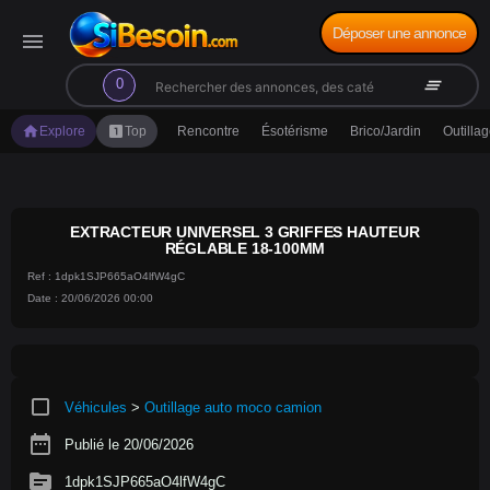
Déposer une annonce
menu
search
clear_all
0
home
looks_one
Explore
Top
Rencontre
Ésotérisme
Brico/Jardin
Outilla
EXTRACTEUR UNIVERSEL 3 GRIFFES HAUTEUR
RÉGLABLE 18-100MM
Ref : 1dpk1SJP665aO4lfW4gC
Date : 20/06/2026 00:00
crop_square
Véhicules
>
Outillage auto moco camion
date_range
Publié le 20/06/2026
source
1dpk1SJP665aO4lfW4gC