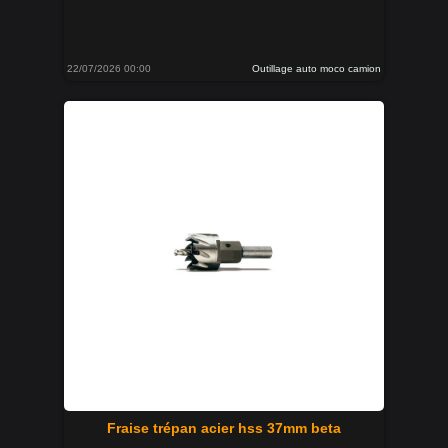
22/07/2026 00:00
Outillage auto moco camion
Fraise trépan acier hss 37mm beta