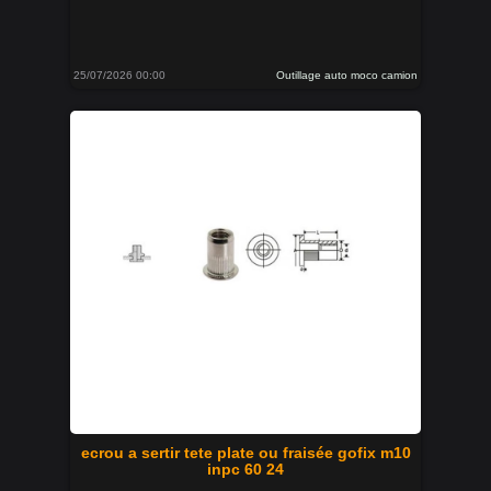
25/07/2026 00:00
Outillage auto moco camion
ecrou a sertir tete plate ou fraisée gofix m10
inpc 60 24