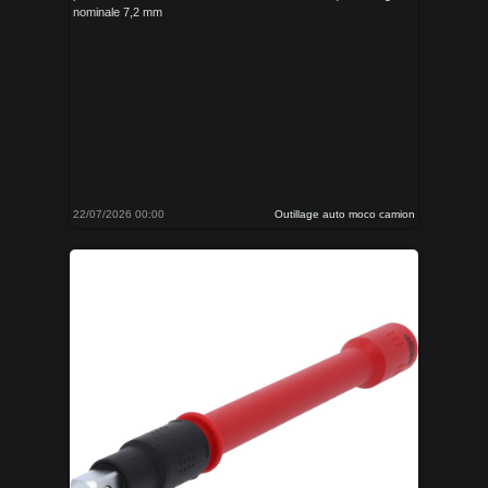
nominale 7,2 mm
22/07/2026 00:00
Outillage auto moco camion