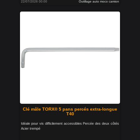
22/07/2026 00:00
Outillage auto moco camion
Clé mâle TORX® 5 pans percés extra-longue
T40
Idéale pour vis difficilement accessibles Percée des deux côtés
Acier trempé