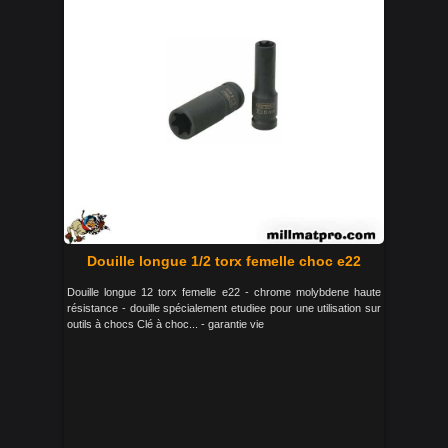
Douille longue 1/2 torx femelle choc e22
Douille longue 12 torx femelle e22 - chrome molybdene haute
résistance - douille spécialement etudiee pour une utilisation sur
outils à chocs Clé à choc... - garantie vie