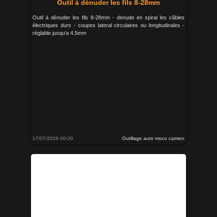
Outil à dénuder les fils 8-28mm
Outil à dénuder les fils 8-28mm - denude en spiral les câbles
électriques durs - coupes lateral circulaires ou longitudinales -
réglable jusqu'a 4.5mm
17/07/2026 00:00
Outillage auto moco camion