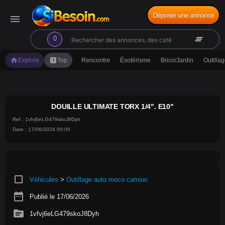
Déposer une annonce
menu
search
clear_all
0
home
looks_one
Explore
Top
Rencontre
Ésotérisme
Brico/Jardin
Outilla
DOUILLE ULTIMATE TORX 1/4". E10"
Ref : 1vfvj6eLG479skoJ8Dyh
Date : 17/06/2026 00:00
crop_square
Véhicules
>
Outillage auto moco camion
date_range
Publié le 17/06/2026
source
1vfvj6eLG479skoJ8Dyh