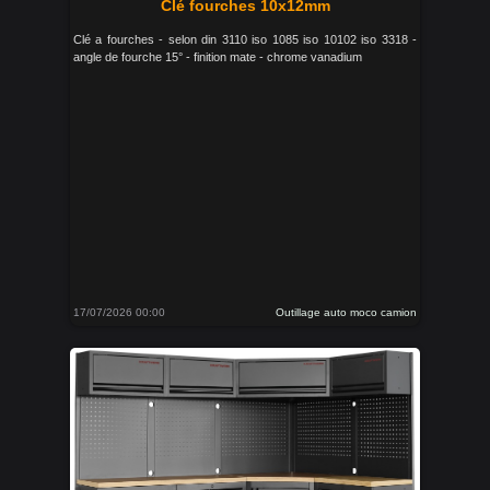
Clé fourches 10x12mm
Clé a fourches - selon din 3110 iso 1085 iso 10102 iso 3318 -
angle de fourche 15° - finition mate - chrome vanadium
17/07/2026 00:00
Outillage auto moco camion