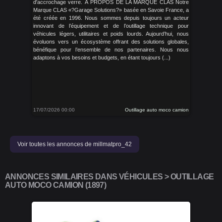
d'accrochage verre. À PROPOS DE LA MARQUE CLAS Notre
Marque CLAS «?Garage Solutions?» basée en Savoie France, a
été créée en 1996. Nous sommes depuis toujours un acteur
innovant de l’équipement et de l’outillage technique pour
véhicules légers, utilitaires et poids lourds. Aujourd’hui, nous
évoluons vers un écosystème offrant des solutions globales,
bénéfique pour l’ensemble de nos partenaires. Nous nous
adaptons à vos besoins et budgets, en étant toujours (...)
17/07/2026 00:00
Outillage auto moco camion
Voir toutes les annonces de millmatpro_42
ANNONCES SIMILAIRES DANS VÉHICULES > OUTILLAGE
AUTO MOCO CAMION (1897)