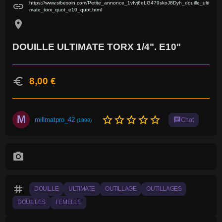
https://www.sibesoin.com/Petite_annonce_1vfvj6eLG479skoJ8Dyh_douille_ulti
link
mate_torx_quot_e10_quot.html
location_on
DOUILLE ULTIMATE TORX 1/4". E10"
euro
8,00 €
M
star_border
star_border
star_border
star_border
star_border
millmatpro_42
chat
Chat
(1898)
photo_camera
tag
DOUILLE
ULTIMATE
OUTILLAGE
OUTILLAGES
DOUILLES
FEMELLE