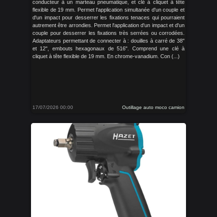
conducteur à un marteau pneumatique, et clé à cliquet à tête
flexible de 19 mm. Permet l'application simultanée d'un couple et
d'un impact pour desserrer les fixations tenaces qui pourraient
autrement être arrondies. Permet l'application d'un impact et d'un
couple pour desserrer les fixations très serrées ou corrodées.
Adaptateurs permettant de connecter à : douilles à carré de 38"
et 12", embouts hexagonaux de 516". Comprend une clé à
cliquet à tête flexible de 19 mm. En chrome-vanadium. Con (...)
17/07/2026 00:00
Outillage auto moco camion