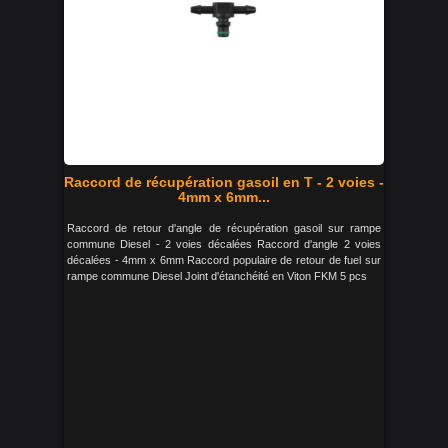
Raccord de récupération gasoil en T - 2 voies -
4mm x 6mm...
Raccord de retour d'angle de récupération gasoil sur rampe
commune Diesel - 2 voies décalées Raccord d'angle 2 voies
décalées - 4mm x 6mm Raccord populaire de retour de fuel sur
rampe commune Diesel Joint d'étanchéité en Viton FKM 5 pcs