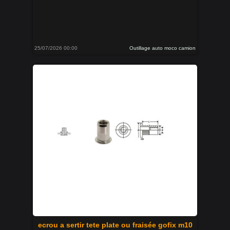
25/07/2026 00:00
Outillage auto moco camion
ecrou a sertir tete plate ou fraisée gofix m10