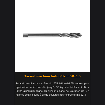
Taraud machine hélicoïdal m50x1.5
Taraud machine hss co5% din 374 hélicoïdal 35 degres pour
application : acier non allie jusqu'a 90 kg acier faiblement allie <
90 kg aluminium alliage alu silicium classe de tolérance iso 6 h
nuance co5% coupe à droite goujures h35° entree forme c2-3