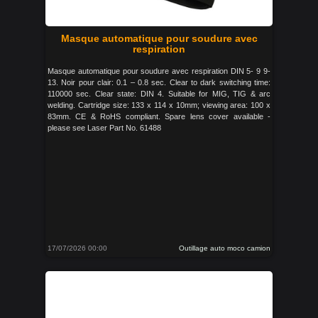
Masque automatique pour soudure avec
respiration
Masque automatique pour soudure avec respiration DIN 5- 9 9-
13. Noir pour clair: 0.1 – 0.8 sec. Clear to dark switching time:
110000 sec. Clear state: DIN 4. Suitable for MIG, TIG & arc
welding. Cartridge size: 133 x 114 x 10mm; viewing area: 100 x
83mm. CE & RoHS compliant. Spare lens cover available -
please see Laser Part No. 61488
17/07/2026 00:00
Outillage auto moco camion