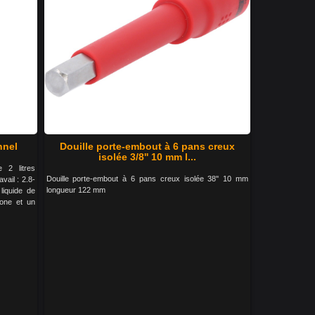
nnel
Douille porte-embout à 6 pans creux
isolée 3/8'' 10 mm l...
 2 litres
Douille porte-embout à 6 pans creux isolée 38'' 10 mm
ail : 2.8-
longueur 122 mm
liquide de
cone et un