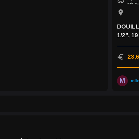
link
evis_ag
location_on
DOUILL
1/2’’, 1
euro
23,6
M
mill