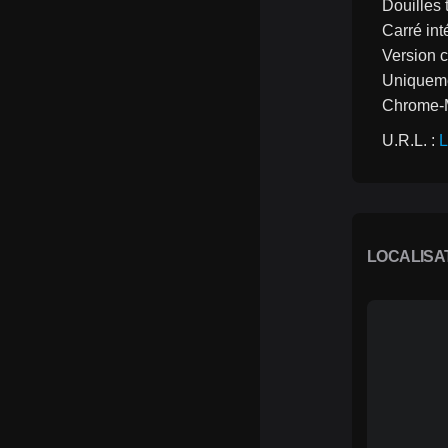
Douilles 
Carré int
Version c
Uniquemen
Chrome-
U.R.L. : 
L
LOCALISA