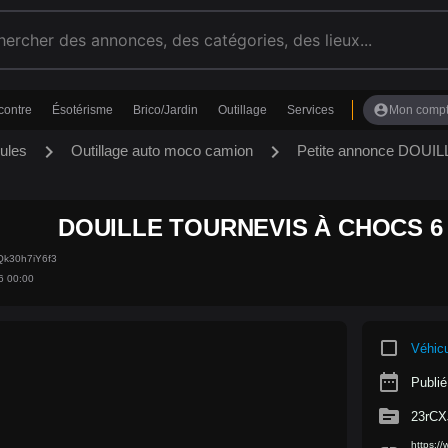
account_circle
contre
Ésotérisme
Brico/Jardin
Outillage
Services
Mon comp
chevron_right
chevron_right
ules
Outillage auto moco camion
Petite annonce DOUI
DOUILLE TOURNEVIS À CHOCS 6 P
Qk30h7iY6f3
6 00:00
crop_square
Véhic
date_range
Publié
source
23rCX
https:/