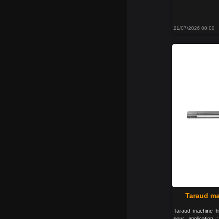
21/07/2026 00:00
Taraud ma
Taraud machine h
pour application 