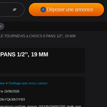
add_circle
Déposer une annonce
clear_all
te
LLE TOURNEVIS à CHOCS 6 PANS 1/2’’, 19 MM
ANS 1/2’’, 19 MM
ules
>
Outillage auto moco camion
 le 15/06/2026
J8vYQk30h7iY6f3
/www.sibesoin.com/Petite_annonce_23rCXJ8vYQk30h7iY6f3_douille_tourn