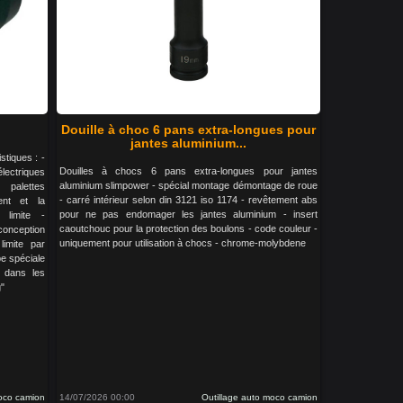
Douille à choc 6 pans extra-longues pour
jantes aluminium...
stiques : -
Douilles à chocs 6 pans extra-longues pour jantes
lectriques
aluminium slimpower - spécial montage démontage de roue
palettes
- carré intérieur selon din 3121 iso 1174 - revêtement abs
ent et la
pour ne pas endomager les jantes aluminium - insert
 limite -
caoutchouc pour la protection des boulons - code couleur -
conception
uniquement pour utilisation à chocs - chrome-molybdene
imite par
e spéciale
t dans les
g"
moco camion
14/07/2026 00:00
Outillage auto moco camion