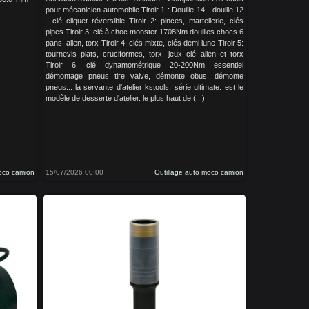
pour mécanicien automobile Tiroir 1 : Douille 14 - douille 12
- clé cliquet réversible Tiroir 2: pinces, martellerie, clés
pipes Tiroir 3: clé à choc monster 1708Nm douilles chocs 6
pans, allen, torx Tiroir 4: clés mixte, clés demi lune Tiroir 5:
tournevis plats, cruciformes, torx, jeux clé allen et torx
Tiroir 6: clé dynamométrique 20-200Nm essentiel
démontage pneus tire valve, démonte obus, démonte
pneus... la servante d'atelier kstools. série ultimate. est le
modèle de desserte d'atelier. le plus haut de (...)
moco camion
15/07/2026 00:00
Outillage auto moco camion