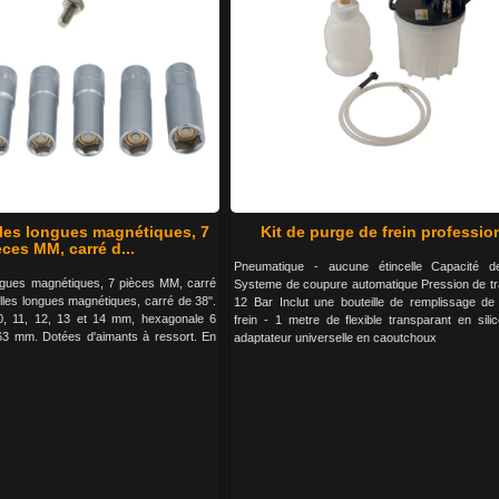
lles longues magnétiques, 7
Kit de purge de frein professio
èces MM, carré d...
Pneumatique - aucune étincelle Capacité de
ongues magnétiques, 7 pièces MM, carré
Systeme de coupure automatique Pression de trav
lles longues magnétiques, carré de 38".
12 Bar Inclut une bouteille de remplissage de 
0, 11, 12, 13 et 14 mm, hexagonale 6
frein - 1 metre de flexible transparant en sili
63 mm. Dotées d'aimants à ressort. En
adaptateur universelle en caoutchoux