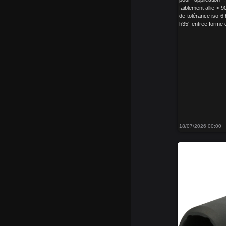
faiblement allie < 9
de tolérance iso 6
h35° entree forme 
18/07/2026 00:00