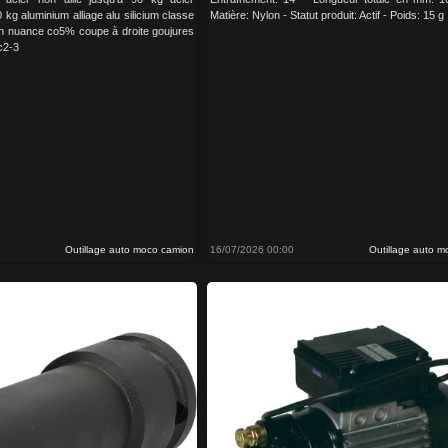
0 kg aluminium alliage alu silicium classe
Matière: Nylon - Statut produit: Actif - Poids: 15 g
 h nuance co5% coupe à droite goujures
c2-3
Outillage auto moco camion
16/07/2026 00:00
Outillage auto 