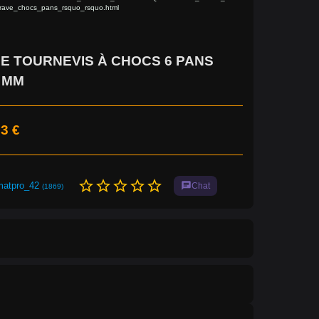
rave_chocs_pans_rsquo_rsquo.html
E TOURNEVIS À CHOCS 6 PANS
9 MM
3 €
star_border
star_border
star_border
star_border
star_border
matpro_42
chat
Chat
(1869)