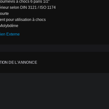
tournevis à chocs 6 pans 1/2"
érieur selon DIN 3121 / ISO 1174
ourte
t pour utilisation à chocs
Molybdène
ien Externe
TION DE L'ANNONCE