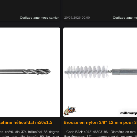
Outillage auto moco camion
20/07/2026 00:00
Outillage auto 
chine hélicoïdal m50x1.5
Brosse en nylon 3/8" 12 mm pour 
ss co5% din 374 hélicoïdal 35 degres
- Code EAN: 4042146593196 - Diamètre en mm:
: acier non allie jusqu'a 90 kg acier
Entraînement: 14" - Longueur totale en mm: 