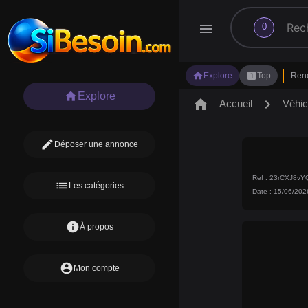
search
menu
0
home
looks_one
Explore
Top
Ren
home
Explore
home
chevron_right
Accueil
Véhic
edit
Déposer une annonce
Ref : 23rCXJ8vY
list
Les catégories
Date : 15/06/202
info
À propos
account_circle
Mon compte