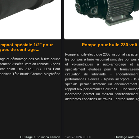
impact spéciale 1/2'' pour
Pompe pour huile 230 volt
ques de centrage...
Pompe à huile électrique 230v viscomat caracteri
age et démontage des vis à tête courte
les pompes à huile viscomat sont des pompes é
rtement vissées Version robuste 6 pans
et volumétriques a auto-amorcage et a 
ement selon DIN 3121 ISO 1174 Pour
spécialement etudiees pour le transvasem
achines Tête brunie Chrome-Molybdène
circulation de lubrifiants. - encombrement
performances elevees - bipass incorpore - la 
spéciale permet d'obtenir un encombrement l
rapport aux performances elevees. - une soupap
incorporee permet un meilleur fonctionnemen
differentes conditions de travail. - entree sortie 1
Outillage auto moco camion
14/07/2026 00:00
Outillage auto 