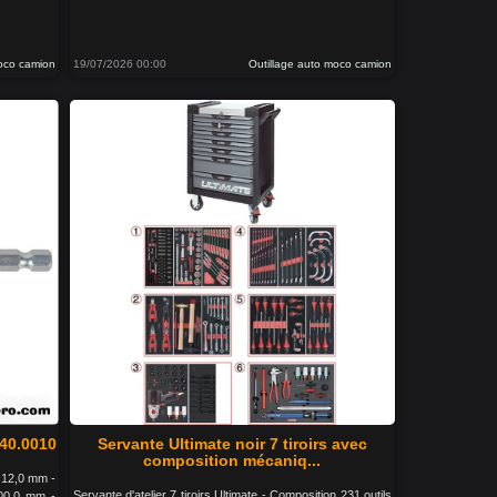
moco camion
19/07/2026 00:00
Outillage auto moco camion
340.0010
Servante Ultimate noir 7 tiroirs avec
composition mécaniq...
 12,0 mm -
Servante d'atelier 7 tiroirs Ultimate - Composition 231 outils
100.0 mm -