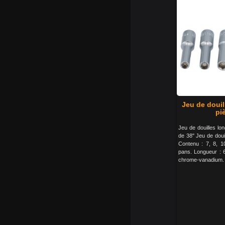
Jeu de doui
pi
Jeu de douilles l
de 38" Jeu de doui
Contenu : 7, 8, 1
pans. Longueur : 
chrome-vanadium.