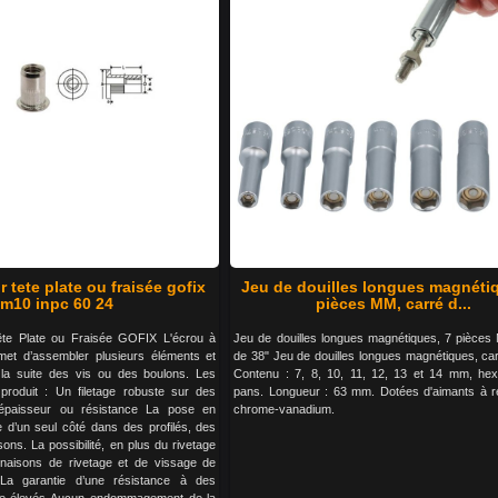
r tete plate ou fraisée gofix
Jeu de douilles longues magnétiq
m10 inpc 60 24
pièces MM, carré d...
ête Plate ou Fraisée GOFIX L'écrou à
Jeu de douilles longues magnétiques, 7 pièces
rmet d’assembler plusieurs éléments et
de 38" Jeu de douilles longues magnétiques, car
 la suite des vis ou des boulons. Les
Contenu : 7, 8, 10, 11, 12, 13 et 14 mm, he
roduit : Un filetage robuste sur des
pans. Longueur : 63 mm. Dotées d'aimants à r
 épaisseur ou résistance La pose en
chrome-vanadium.
 d’un seul côté dans des profilés, des
ons. La possibilité, en plus du rivetage
naisons de rivetage et de vissage de
 La garantie d’une résistance à des