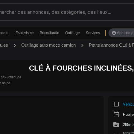
account_circle
contre
Ésotérisme
Brico/Jardin
Outillage
Services
Mon comp
chevron_right
chevron_right
ules
Outillage auto moco camion
Petite annonce CLé 
CLÉ À FOURCHES INCLINÉES, 
GL3FaxYD85bG1
6 00:00
crop_square
Véhic
date_range
Publié
source
285m
https: