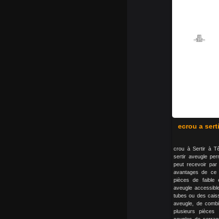
ecrou a serti
crou à Sertir à T
sertir aveugle pe
peut recevoir par
avantages de ce p
pièces de faible
aveugle accessible
tubes ou des caiss
aveugle, de combi
plusieurs pièces