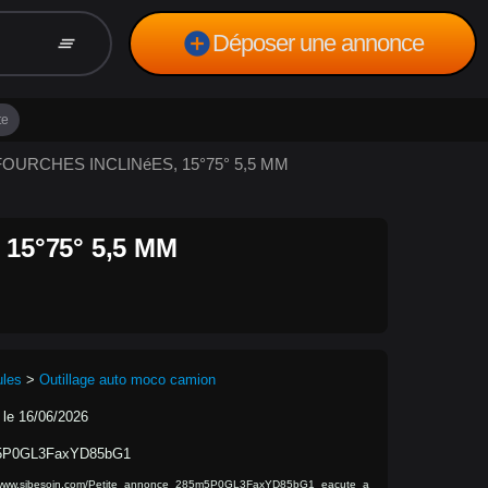
add_circle
Déposer une annonce
clear_all
te
à FOURCHES INCLINéES, 15°75° 5,5 MM
15°75° 5,5 MM
ules
>
Outillage auto moco camion
 le 16/06/2026
5P0GL3FaxYD85bG1
//www.sibesoin.com/Petite_annonce_285m5P0GL3FaxYD85bG1_eacute_a