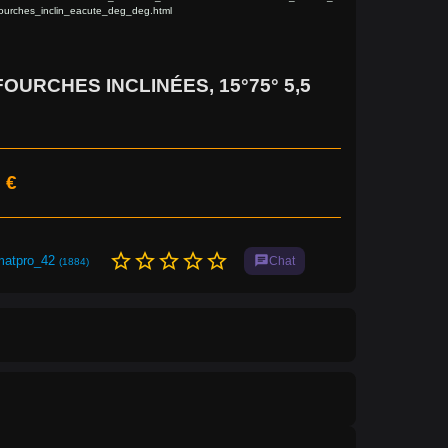
ourches_inclin_eacute_deg_deg.html
FOURCHES INCLINÉES, 15°75° 5,5
 €
star_border
star_border
star_border
star_border
star_border
matpro_42
chat
Chat
(1884)