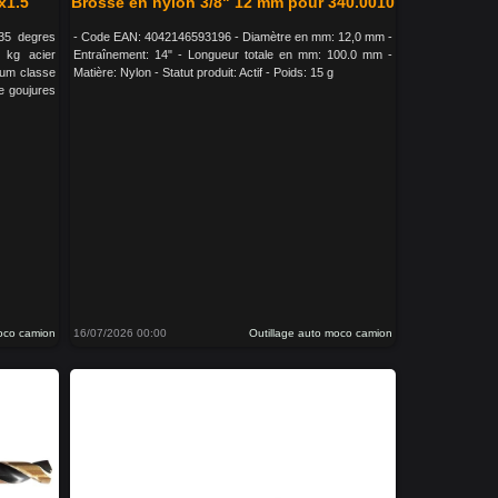
x1.5
Brosse en nylon 3/8" 12 mm pour 340.0010
35 degres
- Code EAN: 4042146593196 - Diamètre en mm: 12,0 mm -
0 kg acier
Entraînement: 14" - Longueur totale en mm: 100.0 mm -
cium classe
Matière: Nylon - Statut produit: Actif - Poids: 15 g
e goujures
moco camion
16/07/2026 00:00
Outillage auto moco camion