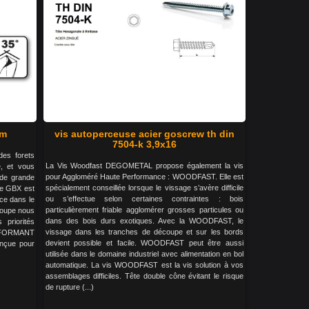
mm
vis autoperceuse acier goscrew th din
7504-k 3,9x16
es forets
La Vis Woodfast DEGOMETAL propose également la vis
, et vous
pour Aggloméré Haute Performance : WOODFAST. Elle est
 de grande
spécialement conseillée lorsque le vissage s’avère difficile
le GBX est
ou s’effectue selon certaines contraintes : bois
nce dans le
particulièrement friable agglomérer grosses particules ou
 coupe nous
dans des bois durs exotiques. Avec la WOODFAST, le
priorités
vissage dans les tranches de découpe et sur les bords
ERFORMANT
devient possible et facile. WOODFAST peut être aussi
nçue pour
utilisée dans le domaine industriel avec alimentation en bol
automatique. La vis WOODFAST est la vis solution à vos
assemblages difficiles. Tête double cône évitant le risque
de rupture (...)