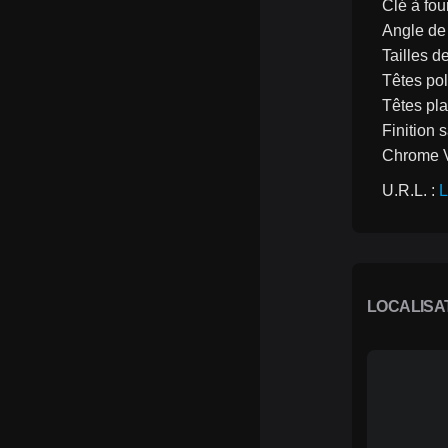
Clé à fou
Angle de 
Tailles d
Têtes pol
Têtes pla
Finition 
Chrome 
U.R.L. : 
L
LOCALISA