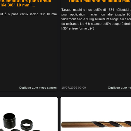
rte-embout à 6 pans creux
Taraud machine hélicoïdal m50
lée 3/8'' 10 mm l...
Taraud machine hss co5% din 374 hélicoïdal 
out à 6 pans creux isolée 38'' 10 mm
pour application : acier non allie jusqu'a 9
faiblement allie < 90 kg aluminium alliage alu sili
de tolérance iso 6 h nuance co5% coupe à droit
h35° entree forme c2-3
Outillage auto moco camion
18/07/2026 00:00
Outillage auto 