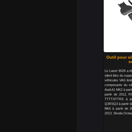
Outil pour s
s
Le Laser 9028 a ét
silent bloc du supp
véhicules VAG lis
composants du véh
Audi A1 MK2 à parti
partir de 2012, R
TTTTSTTRS à par
Q3RSQ3 à partir de 
Mk5 à partir de 2
2013. Skoda Octavia 