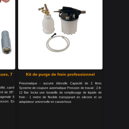
ues, 7
Kit de purge de frein professionnel
Pneumatique - aucune étincelle Capacité de 2 litres
 MM, carré
Systeme de coupure automatique Pression de travail : 2.8-
ré de 38".
12 Bar Inclut une bouteille de remplissage de liquide de
xagonale 6
frein - 1 metre de flexible transparant en silicone et un
essort. En
adaptateur universelle en caoutchoux