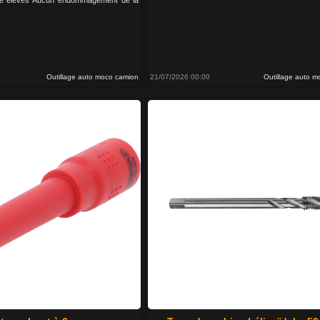
ge élevés Aucun endommagement de la
Outillage auto moco camion
21/07/2026 00:00
Outillage auto 