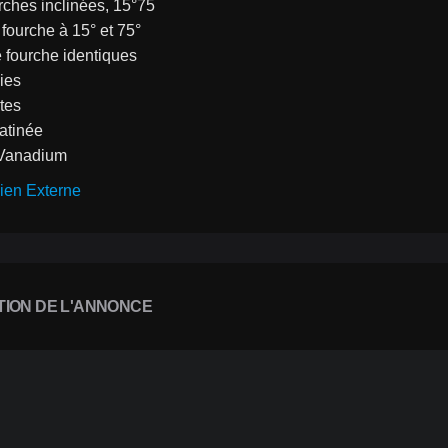
rches inclinées, 15°75
fourche à 15° et 75°
e fourche identiques
ies
tes
satinée
Vanadium
ien Externe
TION DE L'ANNONCE