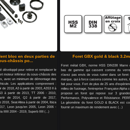
ilent bloc en deux parties de
Foret GBX gold & black 3.2
ous-châssis po...
Foret métal GBX, norme HSS DIN338 Marre d
é développé pour retirer et remplacer le
bas de gamme qui cassent comme du verre
ort moteur inférieur du sous-châssis des
n'avez pas envis de vous ruiner dans un foret
tés, avec un minimum de démontage des
marque, qui à force cassera comme les autres, 
icule. Les applications comprennent :
fait pour vous. Fort de plus de 25 ans d'expèrie
r de 2018, A3 à partir de 2003, A3S3 II à
milieu de l'usinage, l'entreprise Française Alpha
S3 à partir de 2013, TT 2006 - 2010,
propose un foret qui repose sur 3 grandes 
tir de 2014, Q2 à partir de 2017,
Performance, Polyvalence et Résistance. P
2018, Seat Altea à partir de 2004, Ibiza
La géométrie du foret GOLD & BLACK est co
017, Leon jusqu'en 2005, Leon 2006 -
fournir un maximum de rendement avec (...)
IIIIII 2004 - 2019, Superb IIIII (...)