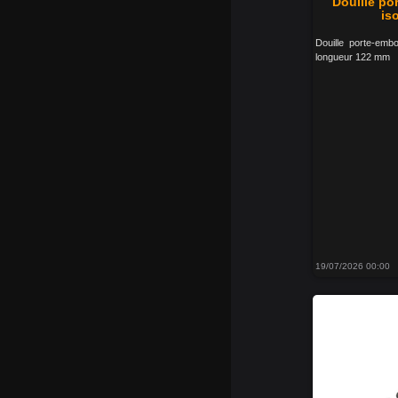
Douille po
iso
Douille porte-emb
longueur 122 mm
19/07/2026 00:00