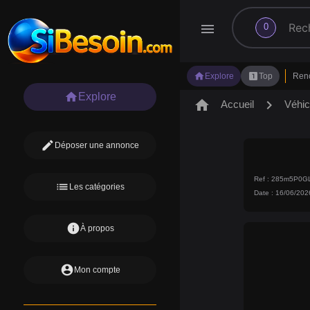
search
menu
0
home
looks_one
Explore
Top
Ren
home
Explore
home
chevron_right
Accueil
Véhic
edit
Déposer une annonce
Ref : 285m5P0
list
Les catégories
Date : 16/06/202
info
À propos
account_circle
Mon compte