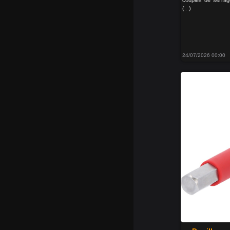
couples de serra
(...)
24/07/2026 00:00