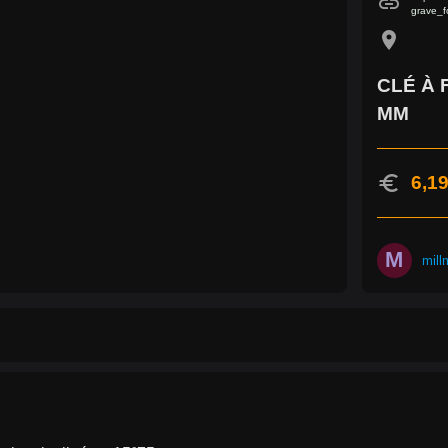
link
grave_f
location_on
CLÉ À 
MM
euro
6,19
M
mill