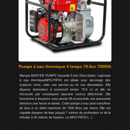
Pompe à eau thermique 4 temps 79.6cc 7000l/h
Marque:MASTER PUMPS Garantie:3 ans Description: Lapompe
à eau thermiqueMPG7HP24 est idéale pour larrosage des
espaces verts, vider une piscine ou en cas dinondation. Elle
dispose dunmoteur à essence4 temps 79.6 cc et elle ne
nécessite par conséquent daucune source délectricité. Elle
fonctionne à lessence sans plomb 95 et possède une autonomie
denviron une heure et demie. Cette pompe à eau peut transférer
de leau à un débit maximum de 7000 litres par heure. Elle est
capable daspirer de leau jusquà 7 mètres de profondeur et de la
refouler à 30 mètres de hauteur. La MPG7HP24 (...)