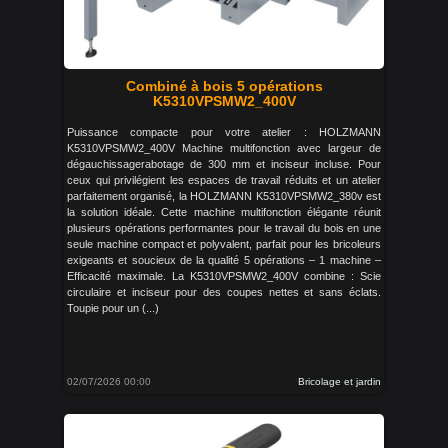
Combiné à bois 5 opérations
K5310VPSMW2_400V
Puissance compacte pour votre atelier : HOLZMANN
K5310VPSMW2_400V Machine multifonction avec largeur de
dégauchissagerabotage de 300 mm et inciseur incluse. Pour
ceux qui privilégient les espaces de travail réduits et un atelier
parfaitement organisé, la HOLZMANN K5310VPSMW2_380v est
la solution idéale. Cette machine multifonction élégante réunit
plusieurs opérations performantes pour le travail du bois en une
seule machine compact et polyvalent, parfait pour les bricoleurs
exigeants et soucieux de la qualité 5 opérations – 1 machine –
Efficacité maximale. La K5310VPSMW2_400V combine : Scie
circulaire et inciseur pour des coupes nettes et sans éclats.
Toupie pour un (...)
02/07/2026 00:00
Bricolage et jardin