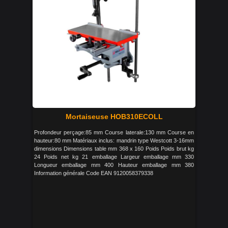
Mortaiseuse HOB310ECOLL
Profondeur perçage:85 mm Course laterale:130 mm Course en
hauteur:80 mm Matériaux inclus: mandrin type Westcott 3-16mm
dimensions Dimensions table mm 368 x 160 Poids Poids brut kg
24 Poids net kg 21 emballage Largeur emballage mm 330
Longueur emballage mm 400 Hauteur emballage mm 380
Information générale Code EAN 9120058379338