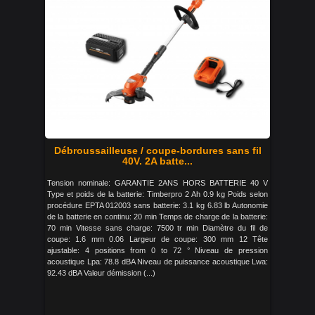
Débroussailleuse / coupe-bordures sans fil
40V. 2A batte...
Tension nominale: GARANTIE 2ANS HORS BATTERIE 40 V
Type et poids de la batterie: Timberpro 2 Ah 0.9 kg Poids selon
procédure EPTA 012003 sans batterie: 3.1 kg 6.83 lb Autonomie
de la batterie en continu: 20 min Temps de charge de la batterie:
70 min Vitesse sans charge: 7500 tr min Diamètre du fil de
coupe: 1.6 mm 0.06 Largeur de coupe: 300 mm 12 Tête
ajustable: 4 positions from 0 to 72 ° Niveau de pression
acoustique Lpa: 78.8 dBA Niveau de puissance acoustique Lwa:
92.43 dBA Valeur démission (...)