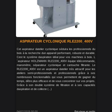
ASPIRATEUR CYCLONIQUE RLE2200_400V
Cet aspirateur datelier cyclonique séduira les professionnels du
bois à la recherche dun appareil performant, robuste et durable.
Cest le système daspiration idéal pour vos machines à bois. L
´aspirateur HOLZMANN RLE2200_400V équipe télécommande,
manomètre, séparateur cyclonique et cartouche filtrante. Le
RLE2200_400V est un aspirateur datelier très attractif pour les
ateliers semi-professionnels et professionnels grâce à ses
nombreuses fonctionnalités qui vous permettent de gagner du
temps, dêtre plus efficace et de vous concentrer sur vos projets.
Grâce à son double système de filtration et à ses capacités
daspiration et de collecte (...)
04/07/2026 00:00
Bricolage et jardin