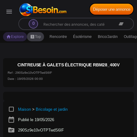
Déposer une annonce
menu
search
clear_all
0
home
looks_one
Explore
Top
Rencontre
Ésotérisme
Brico/Jardin
Outilla
CINTREUSE À GALETS ÉLECTRIQUE RBM28_400V
Ref : 290Sz9e10vOTPTwdS6IF
Date : 19/05/2026 00:00
crop_square
Maison
>
Bricolage et jardin
date_range
Publié le 19/05/2026
source
290Sz9e10vOTPTwdS6IF