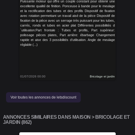
Puissante moteur qui offre un couple constant pour obtenir une
excellente qualité de finition. Ponceuse à bande pour le meulage
et la rectification des tubes et des profils Dispositif de fixation
avec rotation permettant un travail aisé de la pièce Dispositif de
fixation de la pièce avec un serrage très puissant pour les tubes,
carrés, ronds et tubes en acier plat Différentes possibilités d
´utilisation:Part frontale : Tubes et profils, Part supérieur:
polissage pièces plates, Part arrière: ébarbage Changement
rapide et aise des 3 possibilités d’utilisation. Angle de meulage
réglable (...)
01/07/2026 00:00
Bricolage et jardin
Voir toutes les annonces de letsdiscount
ANNONCES SIMILAIRES DANS MAISON > BRICOLAGE ET
JARDIN (862)