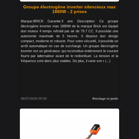
Groupe électrogène inverter silencieux max
1880W - 2 prises
Marque:BRICK Garantie:3 ans Description: Ce groupe
électrogène inverter max 1880W de la marque Brick est équipé
dun moteur 4 temps refroidi par air de 79.7 CC. Il possède une
autonomie maximale de 5 heures. Il dispose dun design
compact, moderne et robuste. Pour votre sécurité, il possède un
arrêt automatique en cas de surcharge. Un groupe électrogène
inverter est un générateur qui reconstitue entièrement le courant
fourni par lalternateur avant de le redistribuer. La tension et la
fréquence sont alors plus stables. De plus, il varie son r (...)
06/07/2026 00:00
Bricolage et jardin