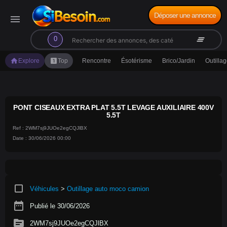
Déposer une annonce
menu
search
clear_all
0
home
looks_one
Explore
Top
Rencontre
Ésotérisme
Brico/Jardin
Outilla
PONT CISEAUX EXTRA PLAT 5.5T LEVAGE AUXILIAIRE 400V
5.5T
Ref : 2WM7sj9JUOe2egCQJlBX
Date : 30/06/2026 00:00
crop_square
Véhicules
>
Outillage auto moco camion
date_range
Publié le 30/06/2026
source
2WM7sj9JUOe2egCQJlBX