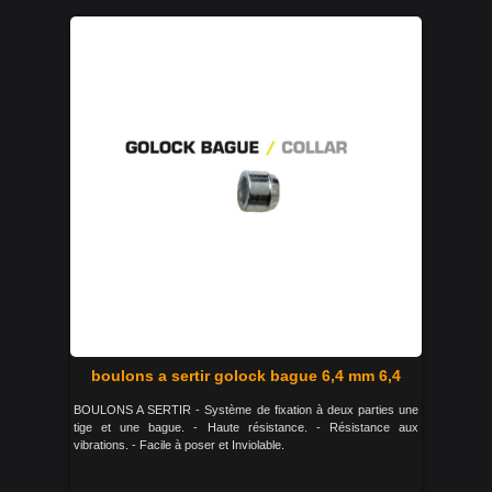
boulons a sertir golock bague 6,4 mm 6,4
BOULONS A SERTIR - Système de fixation à deux parties une
tige et une bague. - Haute résistance. - Résistance aux
vibrations. - Facile à poser et Inviolable.