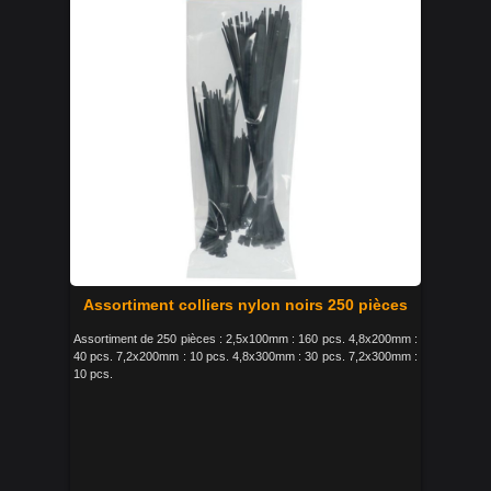
Assortiment colliers nylon noirs 250 pièces
Assortiment de 250 pièces : 2,5x100mm : 160 pcs. 4,8x200mm :
40 pcs. 7,2x200mm : 10 pcs. 4,8x300mm : 30 pcs. 7,2x300mm :
10 pcs.