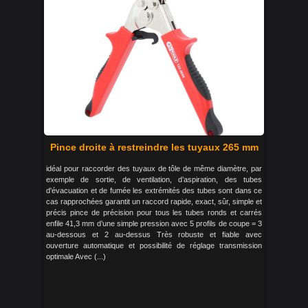
Pince droite à restreindre les tuyaux 265 mm
idéal pour raccorder des tuyaux de tôle de même diamètre, par
exemple de sortie, de ventilation, d’aspiration, des tubes
d'évacuation et de fumée les extrémités des tubes sont dans ce
cas rapprochées garantit un raccord rapide, exact, sûr, simple et
précis pince de précision pour tous les tubes ronds et carrés
enfile 41,3 mm d’une simple pression avec 5 profils de coupe = 3
au-dessous et 2 au-dessus Très robuste et fiable avec
ouverture automatique et possibilité de réglage transmission
optimale Avec (...)