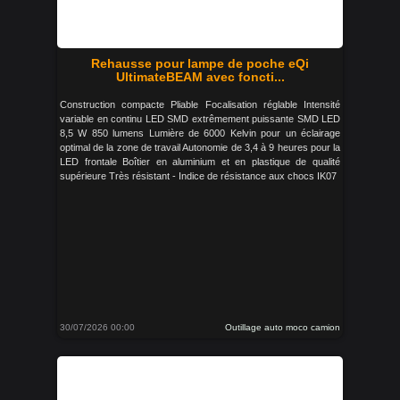
Rehausse pour lampe de poche eQi
UltimateBEAM avec foncti...
Construction compacte Pliable Focalisation réglable Intensité
variable en continu LED SMD extrêmement puissante SMD LED
8,5 W 850 lumens Lumière de 6000 Kelvin pour un éclairage
optimal de la zone de travail Autonomie de 3,4 à 9 heures pour la
LED frontale Boîtier en aluminium et en plastique de qualité
supérieure Très résistant - Indice de résistance aux chocs IK07
30/07/2026 00:00
Outillage auto moco camion