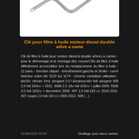
Clé pour filtre à huile moteur diesel double
arbre a came
Clé de filtre à huile pour moteur diesel à double arbres à cames -
pour le démontage et le montage des couverClés de filtre à huile
difficilement accessibles lors du remplacement du filtre à huile -
12 pans - fonction cliquet - entraînement gauche et droite - carré
intérieur selon din 3120 iso 1174 - chrome vanadium utilisation :
dw10c citroen. ford. peugeot 2.0 l duratorq-tdci hdi: peugeot 308
2.0 hdi 163cv > 2011. 3008 2.0 16v hdi 163cv > juillet 2009. 5008
2.0 hdi 163cv > decembre 2009. 407 2.0 hdi 163 cv 2010-2011.
407 coupe 2.0 hdi 163 cv 2009-2012. 508 (...)
01/08/2026 00:00
Outillage auto moco camion