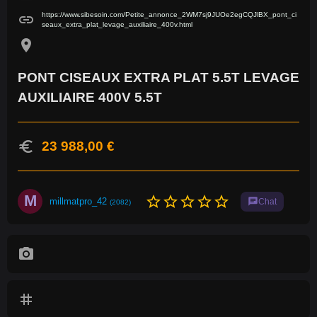
https://www.sibesoin.com/Petite_annonce_2WM7sj9JUOe2egCQJlBX_pont_ci
link
seaux_extra_plat_levage_auxiliaire_400v.html
location_on
PONT CISEAUX EXTRA PLAT 5.5T LEVAGE
AUXILIAIRE 400V 5.5T
euro
23 988,00 €
M
star_border
star_border
star_border
star_border
star_border
millmatpro_42
chat
Chat
(2082)
photo_camera
tag