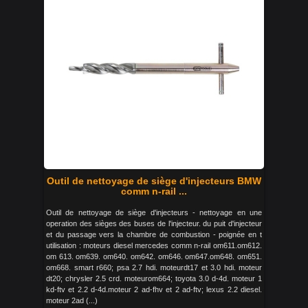
Outil de nettoyage de siège d'injecteurs BMW
comm n-rail ...
Outil de nettoyage de siège d'injecteurs - nettoyage en une
operation des sièges des buses de l'injecteur. du puit d'injecteur
et du passage vers la chambre de combustion - poignée en t
utilisation : moteurs diesel mercedes comm n-rail om611.om612.
om 613. om639. om640. om642. om646. om647.om648. om651.
om668. smart r660; psa 2.7 hdi. moteurdt17 et 3.0 hdi. moteur
dt20; chrysler 2.5 crd. moteurom664; toyota 3.0 d-4d. moteur 1
kd-ftv et 2.2 d-4d.moteur 2 ad-fhv et 2 ad-ftv; lexus 2.2 diesel.
moteur 2ad (...)