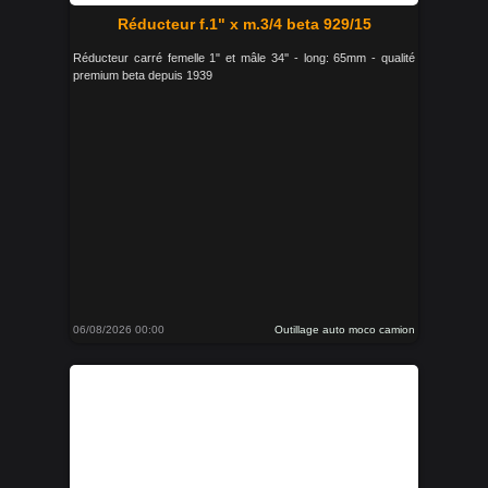
Réducteur f.1" x m.3/4 beta 929/15
Réducteur carré femelle 1" et mâle 34'' - long: 65mm - qualité
premium beta depuis 1939
06/08/2026 00:00
Outillage auto moco camion