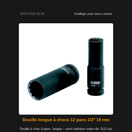
30/07/2026 00:00
Outillage auto moco camion
Douille longue à chocs 12 pans 1/2'' 18 mm
Douille à choc 6 pans. longue - carré intérieur selon din 3121 iso