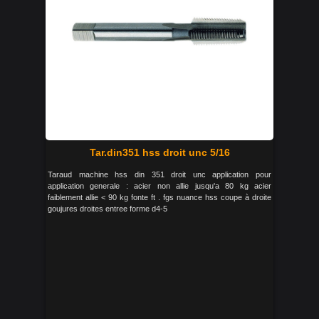
Tar.din351 hss droit unc 5/16
Taraud machine hss din 351 droit unc application pour
application generale : acier non allie jusqu'a 80 kg acier
faiblement allie < 90 kg fonte ft . fgs nuance hss coupe à droite
goujures droites entree forme d4-5