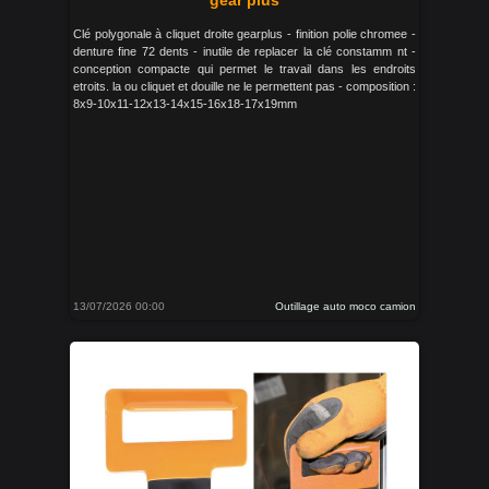
gear plus
Clé polygonale à cliquet droite gearplus - finition polie chromee -
denture fine 72 dents - inutile de replacer la clé constamm nt -
conception compacte qui permet le travail dans les endroits
etroits. la ou cliquet et douille ne le permettent pas - composition :
8x9-10x11-12x13-14x15-16x18-17x19mm
13/07/2026 00:00
Outillage auto moco camion