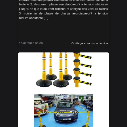
batterie 2. deuxiemm phase aeurdiau0aeur? a tension stabilisee
jusqu'a ce que le courant diminue et atteigne des valeurs faibles
3. troisiemm de phase de charge aeurdiauaeur? a tension
reduite constante (...)
13/07/2026 00:00
Outillage auto moco camion