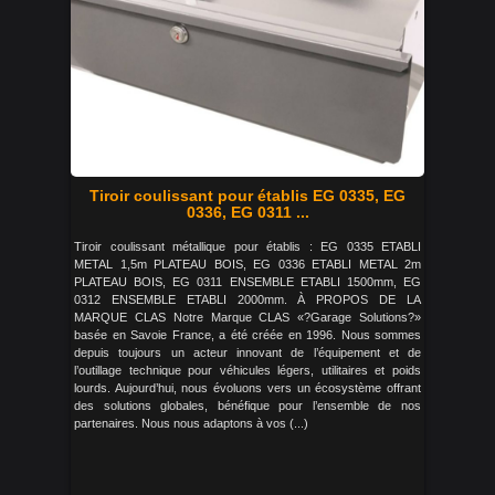
Tiroir coulissant pour établis EG 0335, EG
0336, EG 0311 ...
Tiroir coulissant métallique pour établis : EG 0335 ETABLI
METAL 1,5m PLATEAU BOIS, EG 0336 ETABLI METAL 2m
PLATEAU BOIS, EG 0311 ENSEMBLE ETABLI 1500mm, EG
0312 ENSEMBLE ETABLI 2000mm. À PROPOS DE LA
MARQUE CLAS Notre Marque CLAS «?Garage Solutions?»
basée en Savoie France, a été créée en 1996. Nous sommes
depuis toujours un acteur innovant de l’équipement et de
l’outillage technique pour véhicules légers, utilitaires et poids
lourds. Aujourd’hui, nous évoluons vers un écosystème offrant
des solutions globales, bénéfique pour l’ensemble de nos
partenaires. Nous nous adaptons à vos (...)