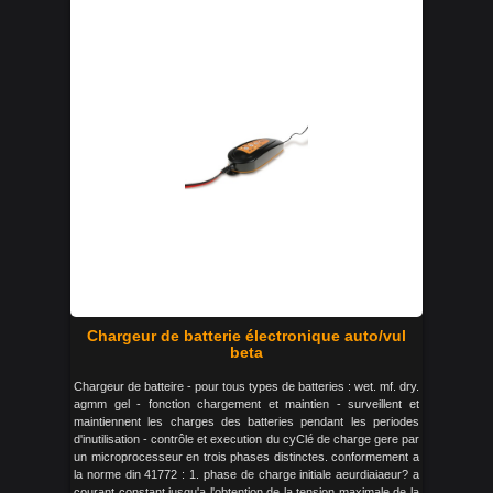
Chargeur de batterie électronique auto/vul
beta
Chargeur de batteire - pour tous types de batteries : wet. mf. dry.
agmm gel - fonction chargement et maintien - surveillent et
maintiennent les charges des batteries pendant les periodes
d'inutilisation - contrôle et execution du cyClé de charge gere par
un microprocesseur en trois phases distinctes. conformement a
la norme din 41772 : 1. phase de charge initiale aeurdiaiaeur? a
courant constant jusqu'a l'obtention de la tension maximale de la