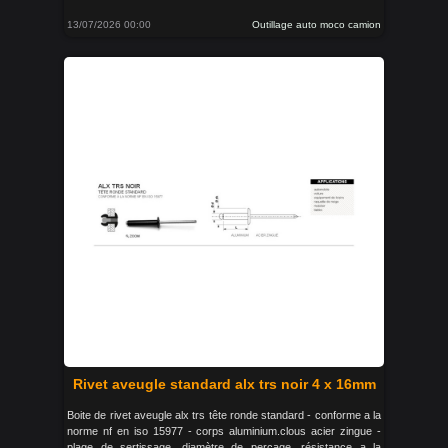
13/07/2026 00:00
Outillage auto moco camion
Rivet aveugle standard alx trs noir 4 x 16mm
Boite de rivet aveugle alx trs tête ronde standard - conforme a la
norme nf en iso 15977 - corps aluminium.clous acier zingue -
plage de sertissage. diamètre de perçage .résistance a la