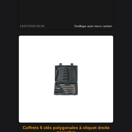
13/07/2026 00:00
Outillage auto moco camion
Coffrets 6 clés polygonales à cliquet droite