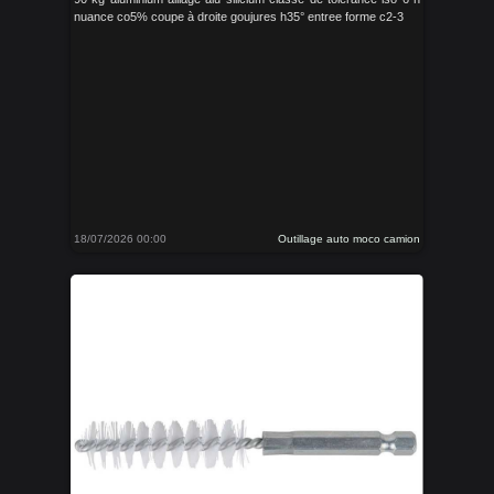
nuance co5% coupe à droite goujures h35° entree forme c2-3
18/07/2026 00:00
Outillage auto moco camion