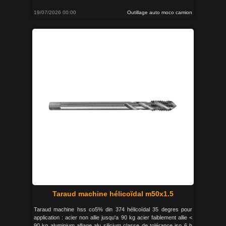
19/07/2026 00:00
Outillage auto moco camion
Taraud machine hélicoïdal m50x1.5
Taraud machine hss co5% din 374 hélicoïdal 35 degres pour
application : acier non allie jusqu'a 90 kg acier faiblement allie <
90 kg aluminium alliage alu silicium classe de tolérance iso 6 h