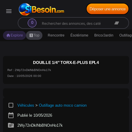
Déposer une annonce
menu
search
clear_all
0
home
looks_one
Explore
Top
Rencontre
Ésotérisme
Brico/Jardin
Outilla
DOUILLE 1/4'' TORX-E-PLUS EPL4
Ref : 2Wy72nDklNbBNOnHo17k
Date : 10/05/2026 00:00
crop_square
Véhicules
>
Outillage auto moco camion
date_range
Publié le 10/05/2026
source
2Wy72nDklNbBNOnHo17k