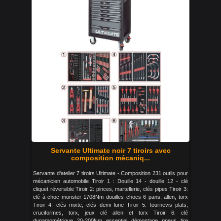
Servante Ultimate noir 7 tiroirs avec
composition mécaniq...
Servante d'atelier 7 tiroirs Ultimate - Composition 231 outils pour
mécanicien automobile Tiroir 1 : Douille 14 - douille 12 - clé
cliquet réversible Tiroir 2: pinces, martellerie, clés pipes Tiroir 3:
clé à choc monster 1708Nm douilles chocs 6 pans, allen, torx
Tiroir 4: clés mixte, clés demi lune Tiroir 5: tournevis plats,
cruciformes, torx, jeux clé allen et torx Tiroir 6: clé
dynamométrique 20-200Nm essentiel démontage pneus tire