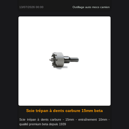
13/07/2026 00:00
Outillage auto moco camion
Scie trépan à dents carbure 15mm beta
Scie trépan à dents carbure - 15mm - entraînement 10mm -
qualité premium beta depuis 1939