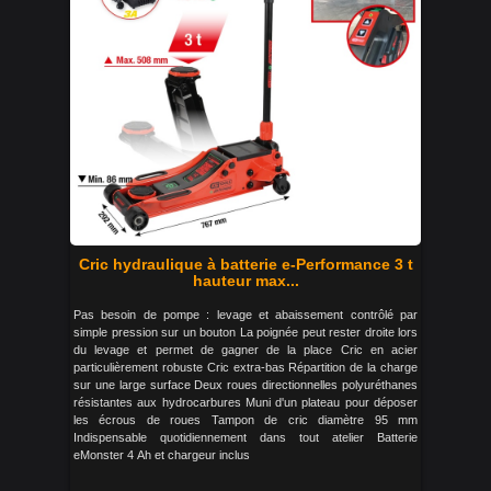
Cric hydraulique à batterie e-Performance 3 t
hauteur max...
Pas besoin de pompe : levage et abaissement contrôlé par
simple pression sur un bouton La poignée peut rester droite lors
du levage et permet de gagner de la place Cric en acier
particulièrement robuste Cric extra-bas Répartition de la charge
sur une large surface Deux roues directionnelles polyuréthanes
résistantes aux hydrocarbures Muni d'un plateau pour déposer
les écrous de roues Tampon de cric diamètre 95 mm
Indispensable quotidiennement dans tout atelier Batterie
eMonster 4 Ah et chargeur inclus