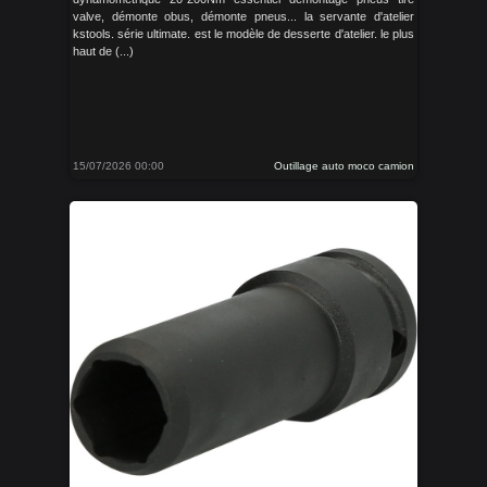
valve, démonte obus, démonte pneus... la servante d'atelier
kstools. série ultimate. est le modèle de desserte d'atelier. le plus
haut de (...)
15/07/2026 00:00
Outillage auto moco camion