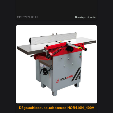
19/07/2026 00:00
Bricolage et jardin
Dégauchisseuse-raboteuse HOB410N_400V