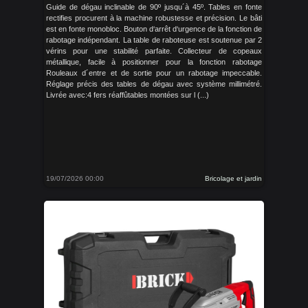
Guide de dégau inclinable de 90º jusqu´à 45º. Tables en fonte
rectifies procurent à la machine robustesse et précision. Le bâti
est en fonte monobloc. Bouton d‘arrêt d‘urgence de la fonction de
rabotage indépendant. La table de raboteuse est soutenue par 2
vérins pour une stabilité parfaite. Collecteur de copeaux
métallique, facile à positionner pour la fonction rabotage
Rouleaux d´entre et de sortie pour un rabotage impeccable.
Réglage précis des tables de dégau avec système millimétré.
Livrée avec:4 fers réaffûtables montées sur l (...)
19/07/2026 00:00
Bricolage et jardin