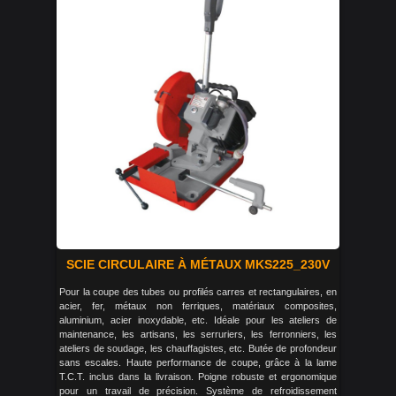
SCIE CIRCULAIRE À MÉTAUX MKS225_230V
Pour la coupe des tubes ou profilés carres et rectangulaires, en
acier, fer, métaux non ferriques, matériaux composites,
aluminium, acier inoxydable, etc. Idéale pour les ateliers de
maintenance, les artisans, les serruriers, les ferronniers, les
ateliers de soudage, les chauffagistes, etc. Butée de profondeur
sans escales. Haute performance de coupe, grâce à la lame
T.C.T. inclus dans la livraison. Poigne robuste et ergonomique
pour un travail de précision. Système de refroidissement