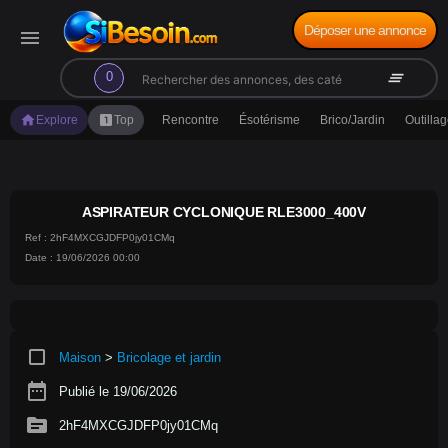
Déposer une annonce
menu
search
clear_all
0
home
looks_one
Explore
Top
Rencontre
Ésotérisme
Brico/Jardin
Outilla
ASPIRATEUR CYCLONIQUE RLE3000_400V
Ref : 2hF4MXCGJDFP0jy01CMq
Date : 19/06/2026 00:00
crop_square
Maison
>
Bricolage et jardin
date_range
Publié le 19/06/2026
source
2hF4MXCGJDFP0jy01CMq