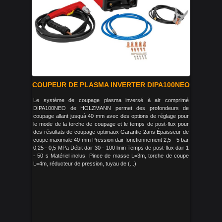
COUPEUR DE PLASMA INVERTER DIPA100NEO
Le système de coupage plasma inversé à air comprimé
DIPA100NEO de HOLZMANN permet des profondeurs de
coupage allant jusquà 40 mm avec des options de réglage pour
le mode de la torche de coupage et le temps de post-flux pour
des résultats de coupage optimaux Garantie 2ans Épaisseur de
coupe maximale 40 mm Pression dair fonctionnement 2,5 - 5 bar
0,25 - 0,5 MPa Débit dair 30 - 100 lmin Temps de post-flux dair 1
- 50 s Matériel inclus: Pince de masse L=3m, torche de coupe
L=4m, réducteur de pression, tuyau de (...)