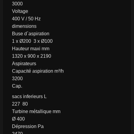
3000
Voltage
400 V / 50 Hz
dimensions
Buse d´aspiration
1 x Ø200  3 x Ø100
Hauteur maxi mm
1320 x 900 x 2190
Aspirateurs
Capacité aspiration m³/h
3200
Cap.
sacs inferieurs L
227  80
Turbine métallique mm
Ø 400
Dépression Pa
2470