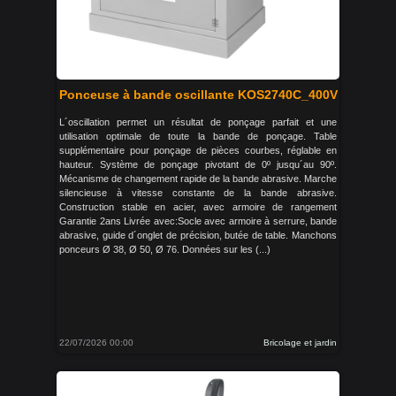
Ponceuse à bande oscillante KOS2740C_400V
L´oscillation permet un résultat de ponçage parfait et une
utilisation optimale de toute la bande de ponçage. Table
supplémentaire pour ponçage de pièces courbes, réglable en
hauteur. Système de ponçage pivotant de 0º jusqu´au 90º.
Mécanisme de changement rapide de la bande abrasive. Marche
silencieuse à vitesse constante de la bande abrasive.
Construction stable en acier, avec armoire de rangement
Garantie 2ans Livrée avec:Socle avec armoire à serrure, bande
abrasive, guide d´onglet de précision, butée de table. Manchons
ponceurs Ø 38, Ø 50, Ø 76. Données sur les (...)
22/07/2026 00:00
Bricolage et jardin