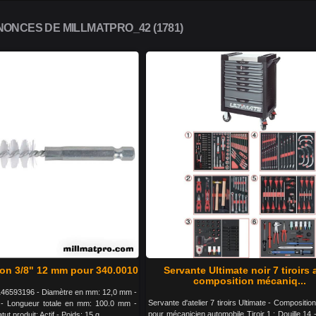
ONCES DE MILLMATPRO_42 (1781)
on 3/8" 12 mm pour 340.0010
Servante Ultimate noir 7 tiroirs
composition mécaniq...
46593196 - Diamètre en mm: 12,0 mm -
Servante d'atelier 7 tiroirs Ultimate - Composition
 - Longueur totale en mm: 100.0 mm -
pour mécanicien automobile Tiroir 1 : Douille 14 -
tut produit: Actif - Poids: 15 g