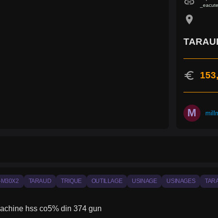
link
_eacute
location_on
TARAUD
euro
153
M
mill
-M30X2
TARAUD
TRIQUE
OUTILLAGE
USINAGE
USINAGES
TAR
achine hss co5% din 374 gun