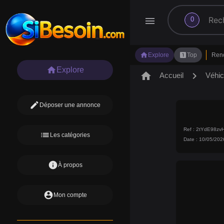
search
menu
0
home
looks_one
Explore
Top
Ren
home
Explore
home
chevron_right
Accueil
Véhic
edit
Déposer une annonce
Ref : 2tYdE98z
list
Les catégories
Date : 10/05/202
info
À propos
account_circle
Mon compte