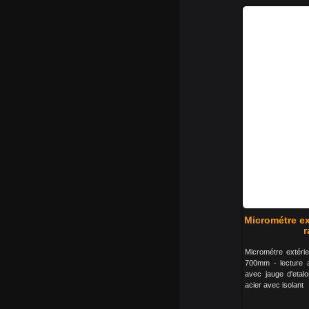
Micrométre ex
r
Micrométre extéri
700mm - lecture 
avec jauge d'etalo
acier avec isolant