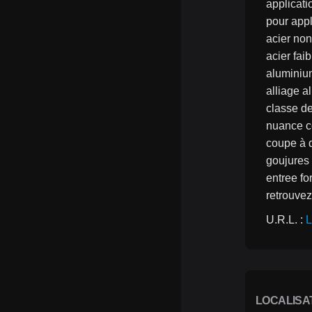
applicati
pour appl
acier non
acier fai
aluminiu
alliage al
classe de
nuance 
coupe à d
goujures 
entree f
retrouvez
U.R.L. : 
L
LOCALISA