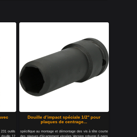
 avec
Douille d’impact spéciale 1/2'' pour
plaques de centrage...
 231 outils
spécifique au montage et démontage des vis à tête courte
 douille 12
des plaques d’écartement vissées Version robuste 6 pans