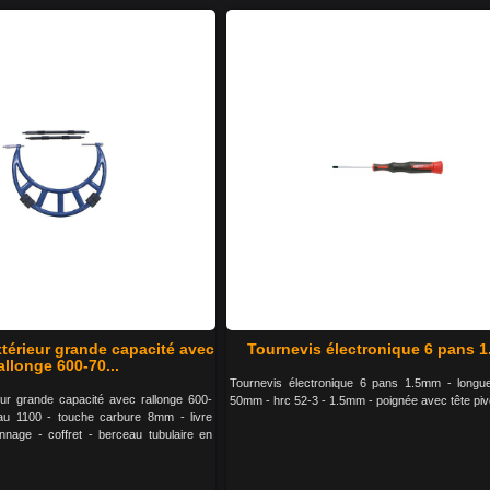
térieur grande capacité avec
Tournevis électronique 6 pans 
allonge 600-70...
Tournevis électronique 6 pans 1.5mm - longu
eur grande capacité avec rallonge 600-
50mm - hrc 52-3 - 1.5mm - poignée avec tête piv
au 1100 - touche carbure 8mm - livre
nnage - coffret - berceau tubulaire en