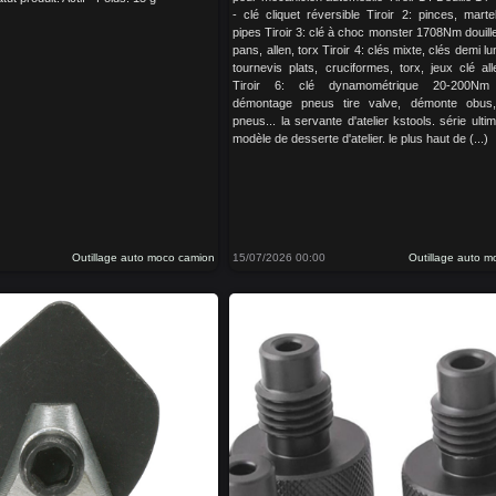
- clé cliquet réversible Tiroir 2: pinces, martel
pipes Tiroir 3: clé à choc monster 1708Nm douil
pans, allen, torx Tiroir 4: clés mixte, clés demi lu
tournevis plats, cruciformes, torx, jeux clé al
Tiroir 6: clé dynamométrique 20-200Nm 
démontage pneus tire valve, démonte obus
pneus... la servante d'atelier kstools. série ultim
modèle de desserte d'atelier. le plus haut de (...)
Outillage auto moco camion
15/07/2026 00:00
Outillage auto 