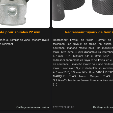
ate pour spirales 22 mm
Redresseur tuyaux de frein
ssés ou remplis de vase Raccord riveté
Redresseur tuyaux de freins. Permet de 
s résistant
facilement les tuyaux de freins en cuivre 
couronne. manche moleté pour une meilleure
main. livré avec 3 jeux d'adaptateurs intercha
4.75mm 316", 6.35mm 14" et 8mm 516". P
redresser facilement les tuyaux de freins en cu
en couronne. - manche moleté pour une meilleur
main. - livré avec 3 jeux d’adaptateurs interch
4.75mm 316", 6.35mm 14" et 8mm 516" À PRO
MARQUE CLAS Notre Marque CLAS «
Solutions?» basée en Savoie France, a été cré
(...)
Outillage auto moco camion
12/07/2026 00:00
Outillage auto 