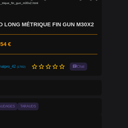
_trique_fin_gun_m30x2.html
 LONG MÉTRIQUE FIN GUN M30X2
,54 €
star_border
star_border
star_border
star_border
star_border
matpro_42
chat
Chat
(1782)
AUDAGES
TARAUDS