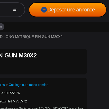
add_circle
Déposer une annonce
clear_all
te
AUD LONG MéTRIQUE FIN GUN M30X2
N GUN M30X2
ules
>
Outillage auto moco camion
 le 10/05/2026
98zvH917kVv5V72
/www.sibesoin.com/Petite_annonce_2tYdE98zvH917kVv5V72_taraud_long