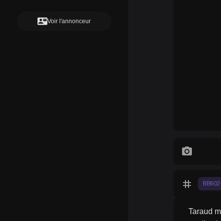
contact_mail
Voir l'annonceur
photo_camera
tag
BB602
Taraud m