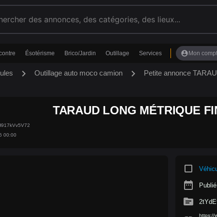
account_circle
contre
Ésotérisme
Brico/Jardin
Outillage
Services
Mon comp
chevron_right
chevron_right
ules
Outillage auto moco camion
Petite annonce TAR
TARAUD LONG MÉTRIQUE FI
vH917kVv5V72
6 00:00
crop_square
Véhic
date_range
Publié
source
2tYdE
https:/