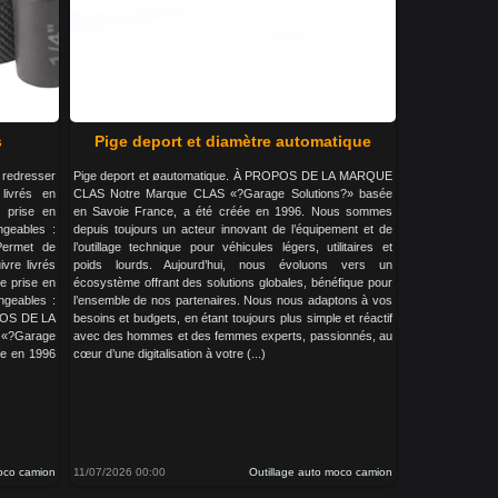
s
Pige deport et diamètre automatique
redresser
Pige deport et øautomatique. À PROPOS DE LA MARQUE
livrés en
CLAS Notre Marque CLAS «?Garage Solutions?» basée
 prise en
en Savoie France, a été créée en 1996. Nous sommes
ngeables :
depuis toujours un acteur innovant de l’équipement et de
ermet de
l’outillage technique pour véhicules légers, utilitaires et
ivre livrés
poids lourds. Aujourd’hui, nous évoluons vers un
e prise en
écosystème offrant des solutions globales, bénéfique pour
angeables :
l’ensemble de nos partenaires. Nous nous adaptons à vos
POS DE LA
besoins et budgets, en étant toujours plus simple et réactif
?Garage
avec des hommes et des femmes experts, passionnés, au
ée en 1996
cœur d’une digitalisation à votre (...)
moco camion
11/07/2026 00:00
Outillage auto moco camion