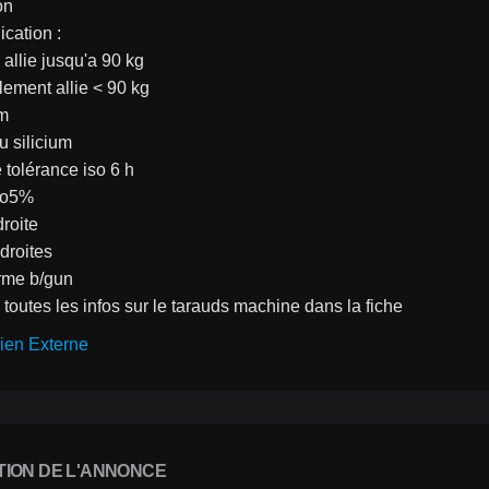
on
ication :
 allie jusqu'a 90 kg
blement allie < 90 kg
m
u silicium
 tolérance iso 6 h
co5%
roite
droites
orme b/gun
 toutes les infos sur le tarauds machine dans la fiche
ien Externe
TION DE L'ANNONCE