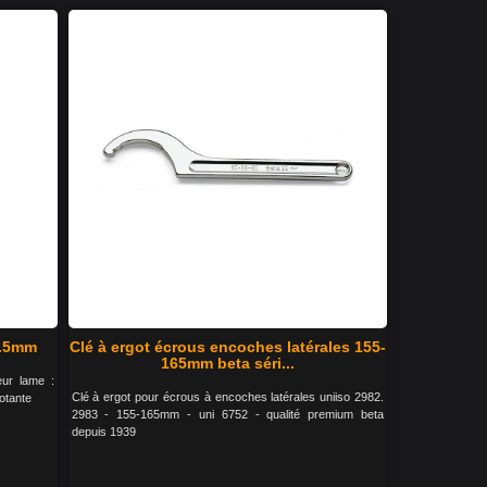
1.5mm
Clé à ergot écrous encoches latérales 155-
165mm beta séri...
eur lame :
Clé à ergot pour écrous à encoches latérales uniiso 2982.
otante
2983 - 155-165mm - uni 6752 - qualité premium beta
depuis 1939