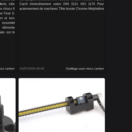
lerie, clés
Carré d’entraînement selon DIN 3121 ISO 1174 Pour
les chocs 6
actionnement de machines Tête brunie Chrome-Molybdène
ne Tiroir 5:
len et torx
essentiel
, démonte
ate. est le
moco camion
14/07/2026 00:00
Outillage auto moco camion