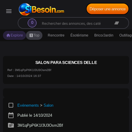
Déposer une annonce
menu
search
clear_all
0
home
looks_one
Explore
Top
Rencontre
Ésotérisme
Brico/Jardin
Outilla
SALON PARA SCIENCES DELLE
Ref : 3M1qPpP6K1I3U3Osm2Bf
Date : 14/10/2024 16:37
crop_square
Evénements
>
Salon
date_range
Publié le 14/10/2024
source
3M1qPpP6K1I3U3Osm2Bf