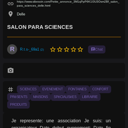
https://www.sibesoin.com/Petite_annonce_3M1qPpP6K1I3U3Osm2Bf_salon_
link
para_sciences_delle.html
location_on
Delle
SALON PARA SCIENCES
R
star_border
star_border
star_border
star_border
star_border
R.t.s-_69a1
chat
Chat
(2)
photo_camera
tag
SCIENCES
EVENEMENT
FONTAINES
CONFORT
PRéSENTS
MAISONS
SPéCIALISéES
LIBRAIRIE
PRODUITS
Je represente: une association Je suis: un 
organisateur Date debut evenement: Date fin 