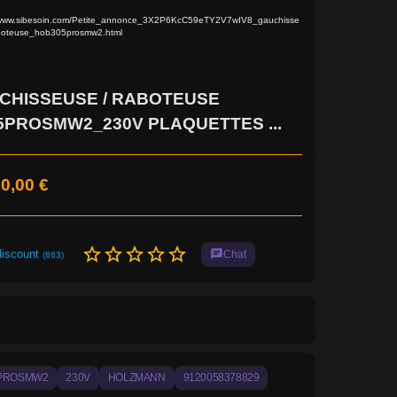
/www.sibesoin.com/Petite_annonce_3X2P6KcC59eTY2V7wIV8_gauchisse
boteuse_hob305prosmw2.html
CHISSEUSE / RABOTEUSE
PROSMW2_230V PLAQUETTES ...
0,00 €
star_border
star_border
star_border
star_border
star_border
discount
chat
Chat
(863)
PROSMW2
230V
HOLZMANN
9120058378829