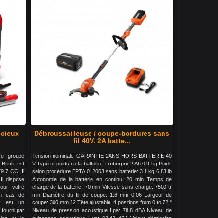
ncieux
Débroussailleuse / coupe-bordures sans
fil 40V. 2A batte...
Ce groupe
Tension nominale: GARANTIE 2ANS HORS BATTERIE 40
 Brick est
V Type et poids de la batterie: Timberpro 2 Ah 0.9 kg Poids
9.7 CC. Il
selon procédure EPTA 012003 sans batterie: 3.1 kg 6.83 lb
Il dispose
Autonomie de la batterie en continu: 20 min Temps de
our votre
charge de la batterie: 70 min Vitesse sans charge: 7500 tr
en cas de
min Diamètre du fil de coupe: 1.6 mm 0.06 Largeur de
er est un
coupe: 300 mm 12 Tête ajustable: 4 positions from 0 to 72 °
 fourni par
Niveau de pression acoustique Lpa: 78.8 dBA Niveau de