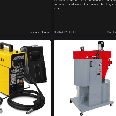
lalternateur avant de le redistribuer. La ten
fréquence sont alors plus stables. De plus, il 
(...)
Bricolage et jardin
06/07/2026 00:00
Bricola