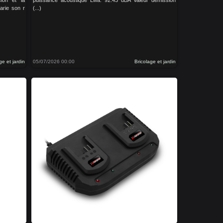
sion et la
puissance acoustique Lwa: 92.43 dBA Valeur démission
varie son r
(...)
ge et jardin
05/07/2026 00:00
Bricolage et jardin