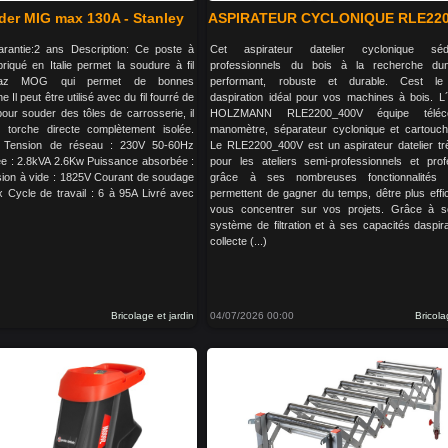
der MIG max 130A - Stanley
ASPIRATEUR CYCLONIQUE RLE22
rantie:2 ans Description: Ce poste à
Cet aspirateur datelier cyclonique séd
riqué en Italie permet la soudure à fil
professionnels du bois à la recherche dun
gaz MOG qui permet de bonnes
performant, robuste et durable. Cest l
Il peut être utilisé avec du fil fourré de
daspiration idéal pour vos machines à bois. L´
our souder des tôles de carrosserie, il
HOLZMANN RLE2200_400V équipe téléc
 torche directe complètement isolée.
manomètre, séparateur cyclonique et cartouche 
 : Tension de réseau : 230V 50-60Hz
Le RLE2200_400V est un aspirateur datelier très
e : 2.8kVA 2.6Kw Puissance absorbée :
pour les ateliers semi-professionnels et prof
ion à vide : 1825V Courant de soudage
grâce à ses nombreuses fonctionnalités
 Cycle de travail : 6 à 95A Livré avec
permettent de gagner du temps, dêtre plus effi
vous concentrer sur vos projets. Grâce à s
système de filtration et à ses capacités daspir
collecte (...)
Bricolage et jardin
04/07/2026 00:00
Bricola