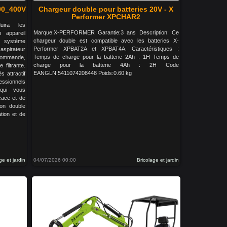
00_400V
Chargeur double pour batteries 20V - X
Performer XPCHAR2
uira les
Marque:X-PERFORMER Garantie:3 ans Description: Ce
 appareil
chargeur double est compatible avec les batteries X-
e système
Performer XPBAT2A et XPBAT4A. Caractéristiques :
aspirateur
Temps de charge pour la batterie 2Ah : 1H Temps de
ommande,
charge pour la batterie 4Ah : 2H Code
filtrante.
EANGLN:5411074208448 Poids:0.60 kg
 attractif
essionnels
 qui vous
cace et de
on double
ation et de
ge et jardin
04/07/2026 00:00
Bricolage et jardin