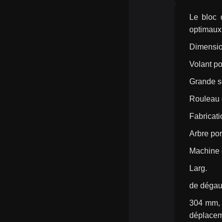
Le bloc 
optimaux
Dimension
Volant po
Grande so
Rouleau d
Fabricati
Arbre por
Machine 
Larg.
de dégau
304 mm, 
déplacem