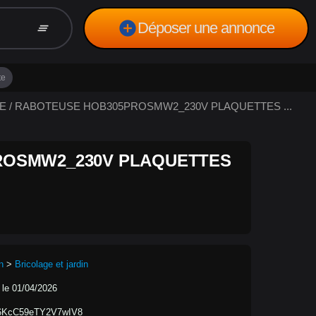
add_circle
Déposer une annonce
clear_all
te
SE / RABOTEUSE HOB305PROSMW2_230V PLAQUETTES ...
ROSMW2_230V PLAQUETTES
n
>
Bricolage et jardin
 le 01/04/2026
6KcC59eTY2V7wIV8