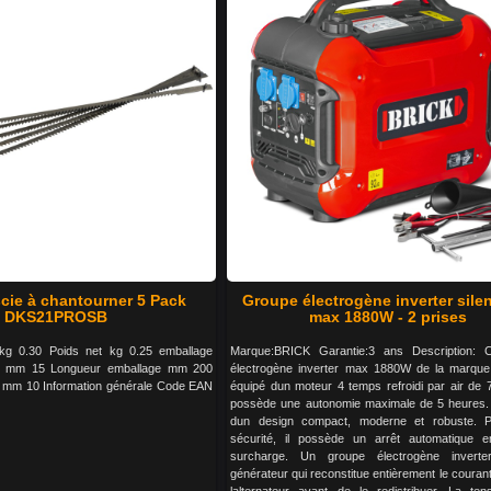
cie à chantourner 5 Pack
Groupe électrogène inverter sile
DKS21PROSB
max 1880W - 2 prises
 kg 0.30 Poids net kg 0.25 emballage
Marque:BRICK Garantie:3 ans Description: 
ge mm 15 Longueur emballage mm 200
électrogène inverter max 1880W de la marque
 mm 10 Information générale Code EAN
équipé dun moteur 4 temps refroidi par air de 7
possède une autonomie maximale de 5 heures. 
dun design compact, moderne et robuste. P
sécurité, il possède un arrêt automatique 
surcharge. Un groupe électrogène invert
générateur qui reconstitue entièrement le courant