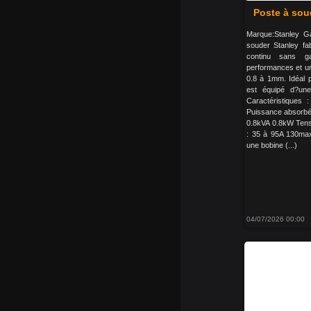
Poste à sou
Marque:Stanley Ga
souder Stanley fab
continu sans 
performances et une 
0.8 à 1mm. Idéal p
est équipé d?une
Caractéristiques
Puissance absorbé
0.8kVA 0.8kW Tens
: 35 à 95A 130max
une bobine (...)
04/07/2026 00:00