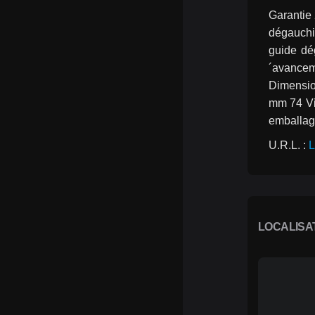
Garantie
dégauchi
guide dé
´avancem
Dimensio
mm 74 Vi
emballag
U.R.L. : 
L
LOCALISA