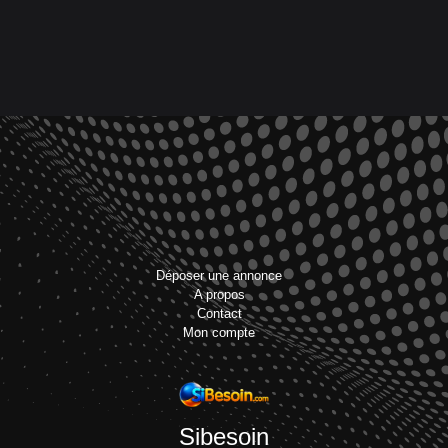
Déposer une annonce
A propos
Contact
Mon compte
Sibesoin