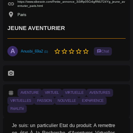
https://www.sibesoin.com/Petite_annonce_3i3iRp05Cr4gRNU724Yg_jeune_av
link
enturier_paris.html
location_on
Paris
JEUNE AVENTURIER
A
star_border
star_border
star_border
star_border
star_border
Anusbi_69a2
chat
Chat
(1)
photo_camera
tag
AVENTURE
VIRTUEL
VIRTUELLE
AVENTURES
VIRTUELLES
PASSION
NOUVELLE
EXPéRIENCE
RéALITé
Je suis: un particulier Etat du produit: A remettre 
en état À la Recherche d'Aventures Virtuelles 