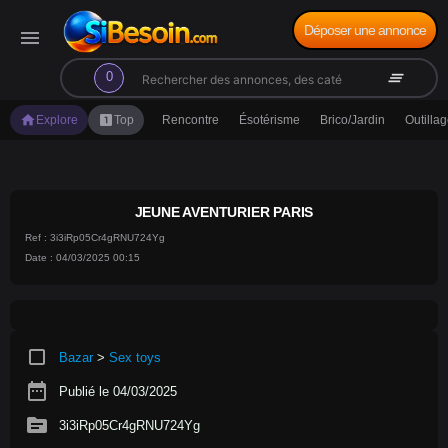
Déposer une annonce
menu
search
clear_all
0
home
looks_one
Explore
Top
Rencontre
Ésotérisme
Brico/Jardin
Outilla
JEUNE AVENTURIER PARIS
Ref : 3i3iRp05Cr4gRNU724Yg
Date : 04/03/2025 00:15
crop_square
Bazar
>
Sex toys
date_range
Publié le 04/03/2025
source
3i3iRp05Cr4gRNU724Yg