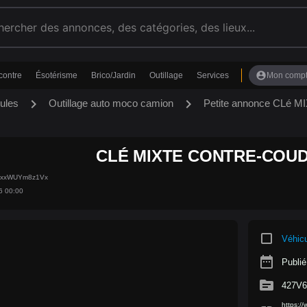
account_circle
contre
Ésotérisme
Brico/Jardin
Outillage
Services
Mon comp
chevron_right
chevron_right
ules
Outillage auto moco camion
Petite annonce CLé
CLÉ MIXTE CONTRE-COUD
6AxxWUYm8z1Vx
6 00:00
crop_square
Véhic
date_range
Publié
source
427V
https: