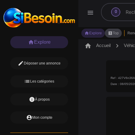
search
menu
0
home
looks_one
Explore
Top
Ren
home
Explore
home
chevron_right
Accueil
Véhic
edit
Déposer une annonce
Ref : 427V6n3
list
Les catégories
Date : 08/05/202
info
À propos
account_circle
Mon compte