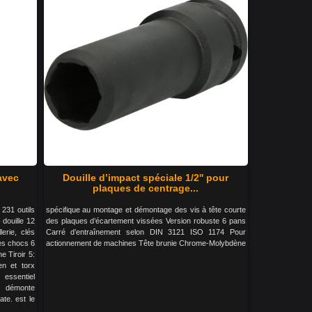
 avec
Douille d’impact spéciale 1/2'' pour
plaques de centrage...
 231 outils
spécifique au montage et démontage des vis à tête courte
 douille 12
des plaques d’écartement vissées Version robuste 6 pans
lerie, clés
Carré d’entraînement selon DIN 3121 ISO 1174 Pour
les chocs 6
actionnement de machines Tête brunie Chrome-Molybdène
ne Tiroir 5:
len et torx
essentiel
, démonte
ate. est le