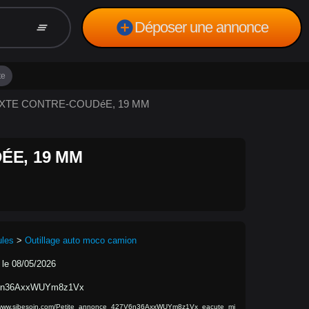
add_circle
Déposer une annonce
clear_all
te
 MIXTE CONTRE-COUDéE, 19 MM
ÉE, 19 MM
ules
>
Outillage auto moco camion
 le 08/05/2026
6n36AxxWUYm8z1Vx
//www.sibesoin.com/Petite_annonce_427V6n36AxxWUYm8z1Vx_eacute_mi