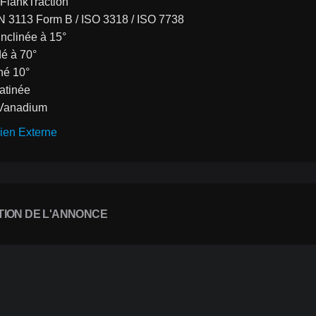
FlankTraction
N 3113 Form B / ISO 3318 / ISO 7738
nclinée à 15°
dé à 70°
iné 10°
satinée
Vanadium
ien Externe
TION DE L'ANNONCE