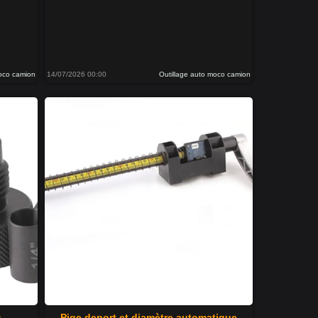
moco camion
14/07/2026 00:00
Outillage auto moco camion
s
Pige deport et diamètre automatique