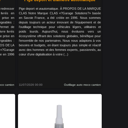
redresser
Pige deport et øautomatique. À PROPOS DE LA MARQUE
livrés en
CLAS Notre Marque CLAS «?Garage Solutions?» basée
 prise en
en Savoie France, a été créée en 1996. Nous sommes
ngeables :
depuis toujours un acteur innovant de l’équipement et de
ermet de
l’outillage technique pour véhicules légers, utilitaires et
ivre livrés
poids lourds. Aujourd’hui, nous évoluons vers un
e prise en
écosystème offrant des solutions globales, bénéfique pour
angeables :
l’ensemble de nos partenaires. Nous nous adaptons à vos
POS DE LA
besoins et budgets, en étant toujours plus simple et réactif
?Garage
avec des hommes et des femmes experts, passionnés, au
ée en 1996
cœur d’une digitalisation à votre (...)
moco camion
11/07/2026 00:00
Outillage auto moco camion