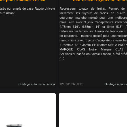
ssés ou remplis de vase Raccord riveté
Redresseur tuyaux de freins. Permet de 
s résistant
facilement les tuyaux de freins en cuivre 
couronne. manche moleté pour une meilleure
main. livré avec 3 jeux d'adaptateurs intercha
4.75mm 316", 6.35mm 14" et 8mm 516". P
redresser facilement les tuyaux de freins en cu
en couronne. - manche moleté pour une meilleur
main. - livré avec 3 jeux d’adaptateurs interch
4.75mm 316", 6.35mm 14" et 8mm 516" À PRO
MARQUE CLAS Notre Marque CLAS «
Solutions?» basée en Savoie France, a été cré
(...)
Outillage auto moco camion
12/07/2026 00:00
Outillage auto 