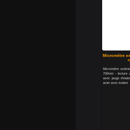
Micrométre ex
r
Micrométre extéri
700mm - lecture 
avec jauge d'etalo
acier avec isolant