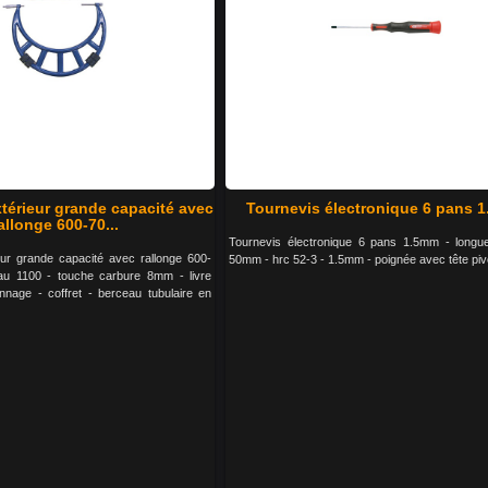
térieur grande capacité avec
Tournevis électronique 6 pans 
allonge 600-70...
Tournevis électronique 6 pans 1.5mm - longu
eur grande capacité avec rallonge 600-
50mm - hrc 52-3 - 1.5mm - poignée avec tête piv
au 1100 - touche carbure 8mm - livre
nnage - coffret - berceau tubulaire en