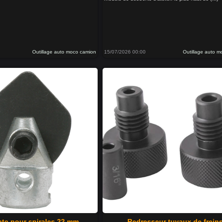
Outillage auto moco camion
15/07/2026 00:00
Outillage auto 
ate pour spirales 22 mm
Redresseur tuyaux de frein