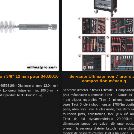
on 3/8" 12 mm pour 340.0010
Servante Ultimate noir 7 tiroirs
composition mécaniq...
46593196 - Diamètre en mm: 12,0 mm -
Servante d'atelier 7 tiroirs Ultimate - Composition
 - Longueur totale en mm: 100.0 mm -
pour mécanicien automobile Tiroir 1 : Douille 14 -
tut produit: Actif - Poids: 15 g
- clé cliquet réversible Tiroir 2: pinces, martel
pipes Tiroir 3: clé à choc monster 1708Nm douil
pans, allen, torx Tiroir 4: clés mixte, clés demi lu
tournevis plats, cruciformes, torx, jeux clé al
Tiroir 6: clé dynamométrique 20-200Nm 
démontage pneus tire valve, démonte obus
pneus... la servante d'atelier kstools. série ultim
modèle de desserte d'atelier. le plus haut de (...)