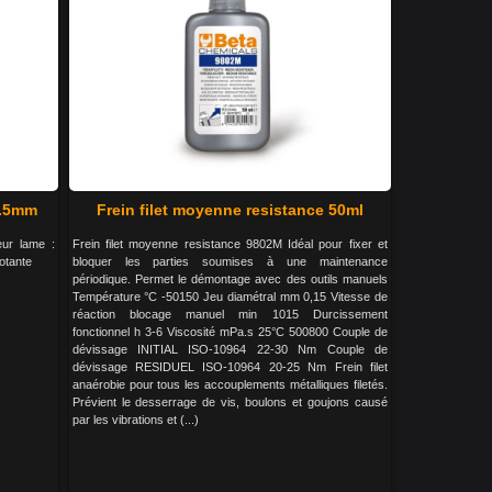
1.5mm
Frein filet moyenne resistance 50ml
eur lame :
Frein filet moyenne resistance 9802M Idéal pour fixer et
otante
bloquer les parties soumises à une maintenance
périodique. Permet le démontage avec des outils manuels
Température °C -50150 Jeu diamétral mm 0,15 Vitesse de
réaction blocage manuel min 1015 Durcissement
fonctionnel h 3-6 Viscosité mPa.s 25°C 500800 Couple de
dévissage INITIAL ISO-10964 22-30 Nm Couple de
dévissage RESIDUEL ISO-10964 20-25 Nm Frein filet
anaérobie pour tous les accouplements métalliques filetés.
Prévient le desserrage de vis, boulons et goujons causé
par les vibrations et (...)