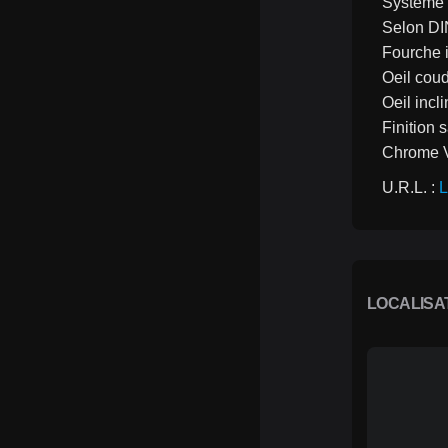
Système 
Selon DI
Fourche i
Oeil cou
Oeil incl
Finition 
Chrome 
U.R.L. : 
L
LOCALISA