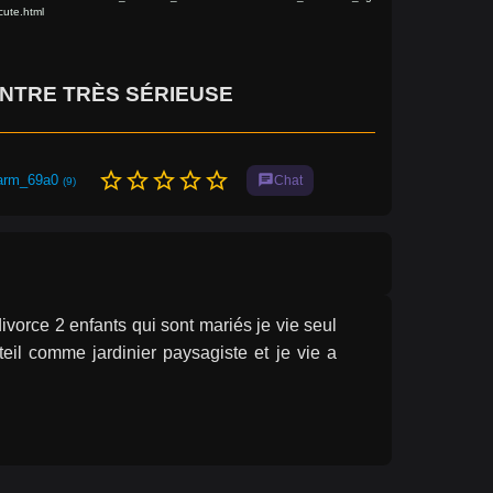
ute.html
NTRE TRÈS SÉRIEUSE
star_border
star_border
star_border
star_border
star_border
arm_69a0
chat
Chat
(9)
orce 2 enfants qui sont mariés je vie seul 
teil comme jardinier paysagiste et je vie a 