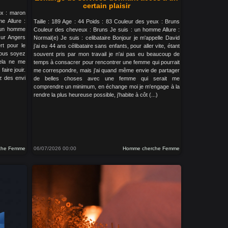
certain plaisir
ux : maron
e Allure :
Taille : 189 Age : 44 Poids : 83 Couleur des yeux : Bruns
s un homme
Couleur des cheveux : Bruns Je suis : un homme Allure :
sur Angers
Normal(e) Je suis : celibataire Bonjour je m'appelle David
rt pour le
j'ai eu 44 ans célibataire sans enfants, pour aller vite, étant
vous soyez
souvent pris par mon travail je n'ai pas eu beaucoup de
ela ne me
temps à consacrer pour rencontrer une femme qui pourrait
aire jouir.
me correspondre, mais j'ai quand même envie de partager
z des envi
de belles choses avec une femme qui serait me
comprendre un minimum, en échange moi je m'engage à la
rendre la plus heureuse possible, j'habite à côt (...)
che Femme
06/07/2026 00:00
Homme cherche Femme