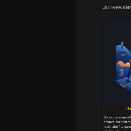
AUTRES ANN
Re
Bonjour je m'appell
enfants qui sont m
nationalité français