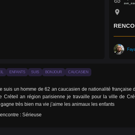
link
ave_eac
location_on
RENCO
Fay
IL
ENFANTS
SUIS
BONJOUR
CAUCASIEN
e suis un homme de 62 an caucasien de nationalité française div
e Créteil an région parisienne je travaille pour la ville de Cré
e gagne très bien ma vie j'aime les animaux les enfants
encontre : Sérieuse