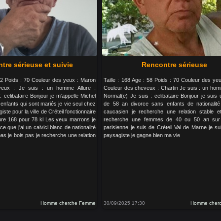
tre sérieuse et suivie
Rencontre sérieuse
 62 Poids : 70 Couleur des yeux : Maron
Taille : 168 Age : 58 Poids : 70 Couleur des ye
veux : Je suis : un homme Allure :
Couleur des cheveux : Chartin Je suis : un homm
 celibataire Bonjour je m'appelle Michel
Normal(e) Je suis : celibataire Bonjour je sui
2 enfants qui sont mariés je vie seul chez
de 58 an divorce sans enfants de nationalité
iste pour la ville de Créteil fonctionnaire
caucasien je recherche une relation stable et
e 168 pour 78 kl Les yeux marrons je
recherche une femmes de 40 ou 50 an sur 
e que j'ai un calvici blanc de nationalité
parisienne je suis de Créteil Val de Marne je sui
as je bois pas je recherche une relation
paysagiste je gagne bien ma vie
Homme cherche Femme
30/09/2025 17:30
Homme cher