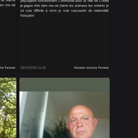
al de Marne
paysagiste fonctionnaire Communal pour la ville de Créteil
bien ma vie
je gagne très bien ma vie j'aime les animaux les enfants je
ne suis difficile à vivre je suis caucasien de nationalité
française
che Femme
19/12/2025 11:29
Homme cherche Femme