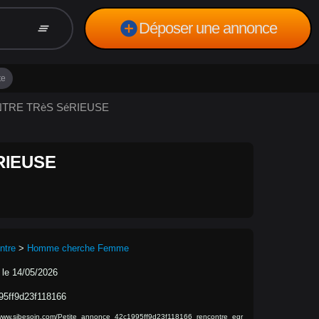
add_circle
Déposer une annonce
clear_all
te
ONTRE TRèS SéRIEUSE
RIEUSE
ntre
>
Homme cherche Femme
 le 14/05/2026
95ff9d23f118166
/www.sibesoin.com/Petite_annonce_42c1995ff9d23f118166_rencontre_egr