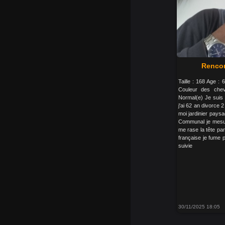
Rencon
Taille : 168 Age :
Couleur des che
Normal(e) Je suis :
j'ai 62 an divorce 
moi jardinier paysag
Communal je mesur
me rase la tête parc
française je fume p
suivie
30/11/2025 18:05