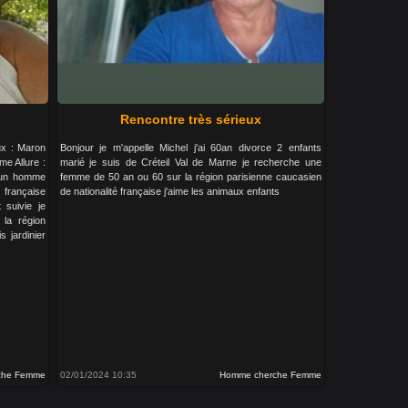
Rencontre très sérieux
ux : Maron
Bonjour je m'appelle Michel j'ai 60an divorce 2 enfants
e Allure :
marié je suis de Créteil Val de Marne je recherche une
s un homme
femme de 50 an ou 60 sur la région parisienne caucasien
 française
de nationalité française j'aime les animaux enfants
 suivie je
la région
s jardinier
che Femme
02/01/2024 10:35
Homme cherche Femme