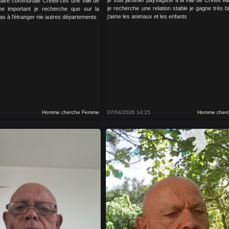
je suis jardinier paysagiste à la ville de Créteil V
naire communale Créteil ces une ville de
je recherche une relation stable je gagne très 
nne important je recherche que sur la
j'aime les animaux et les enfants
as à l'étranger nie autres départements
Homme cherche Femme
07/04/2026 14:15
Homme cher