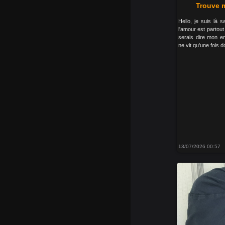
Trouve m
Hello, je suis là 
l'amour est partout 
serais dire mon en
ne vit qu'une fois d
13/07/2026 00:57