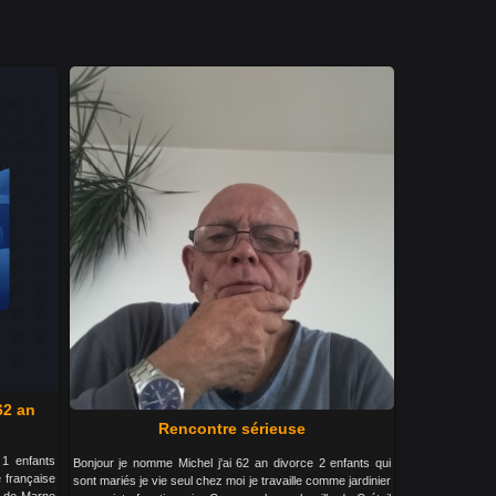
62 an
Rencontre sérieuse
 1 enfants
Bonjour je nomme Michel j'ai 62 an divorce 2 enfants qui
é française
sont mariés je vie seul chez moi je travaille comme jardinier