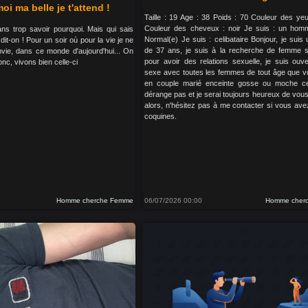
oi ma belle je t'attend !
Taille : 19 Age : 38 Poids : 70 Couleur des ye
Couleur des cheveux : noir Je suis : un homm
sans trop savoir pourquoi. Mais qui sais
Normal(e) Je suis : celibataire Bonjour, je sui
dit-on ! Pour un soir où pour la vie je ne
de 37 ans, je suis à la recherche de femme 
vie, dans ce monde d'aujourd'hui... On
pour avoir des relations sexuelle, je suis ouve
onc, vivons bien celle-ci
sexe avec toutes les femmes de tout âge que 
en couple marié enceinte gosse ou moche c
dérange pas et je serai toujours heureux de vous f
alors, n'hésitez pas à me contacter si vous ave
coquines.
Homme cherche Femme
06/07/2026 00:00
Homme cher