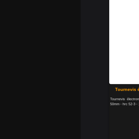
Tournevis 
Tournevis électro
50mm - hrc 52-3 - 