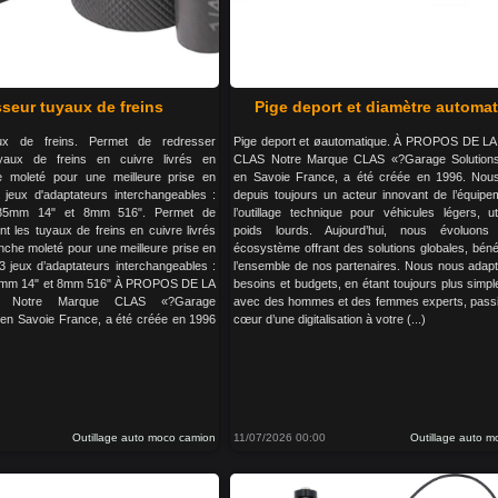
seur tuyaux de freins
Pige deport et diamètre automa
ux de freins. Permet de redresser
Pige deport et øautomatique. À PROPOS DE 
uyaux de freins en cuivre livrés en
CLAS Notre Marque CLAS «?Garage Solution
 moleté pour une meilleure prise en
en Savoie France, a été créée en 1996. No
 jeux d'adaptateurs interchangeables :
depuis toujours un acteur innovant de l’équipe
.35mm 14" et 8mm 516". Permet de
l’outillage technique pour véhicules légers, uti
nt les tuyaux de freins en cuivre livrés
poids lourds. Aujourd’hui, nous évoluon
che moleté pour une meilleure prise en
écosystème offrant des solutions globales, béné
 3 jeux d’adaptateurs interchangeables :
l’ensemble de nos partenaires. Nous nous adap
5mm 14" et 8mm 516" À PROPOS DE LA
besoins et budgets, en étant toujours plus simple
Notre Marque CLAS «?Garage
avec des hommes et des femmes experts, pass
 en Savoie France, a été créée en 1996
cœur d’une digitalisation à votre (...)
Outillage auto moco camion
11/07/2026 00:00
Outillage auto 