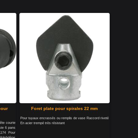
pour
Foret plate pour spirales 22 mm
Pour tuyaux encrassés ou remplis de vase Raccord riveté
ête courte
En acier trempé très résistant
ste 6 pans
1174 Pour
-Molybdène