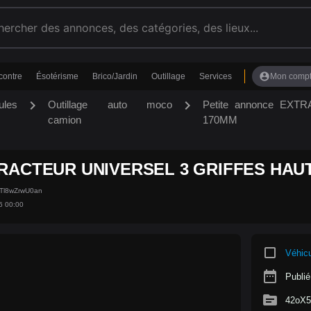
account_circle
contre
Ésotérisme
Brico/Jardin
Outillage
Services
Mon comp
chevron_right
chevron_right
ules
Outillage auto moco
Petite annonce EX
camion
170MM
RACTEUR UNIVERSEL 3 GRIFFES HAU
mTl8wZrwU0an
6 00:00
crop_square
Véhic
date_range
Publié
source
42oX5