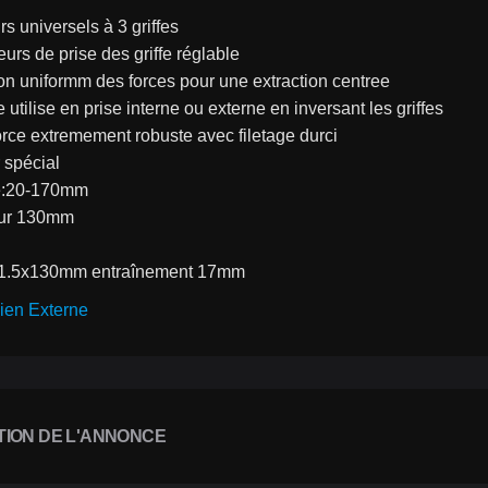
rs universels à 3 griffes
eurs de prise des griffe réglable
tion uniformm des forces pour une extraction centree
e utilise en prise interne ou externe en inversant les griffes
force extremement robuste avec filetage durci
r spécial
e:20-170mm
eur 130mm
1.5x130mm entraînement 17mm 
ien Externe
TION DE L'ANNONCE