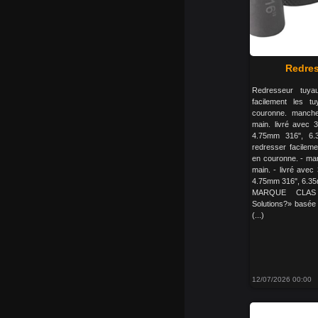
Redres
Redresseur tuya
facilement les t
couronne. manche
main. livré avec 3
4.75mm 316", 6
redresser facileme
en couronne. - man
main. - livré avec
4.75mm 316", 6.3
MARQUE CLAS 
Solutions?» basée
(...)
12/07/2026 00:00