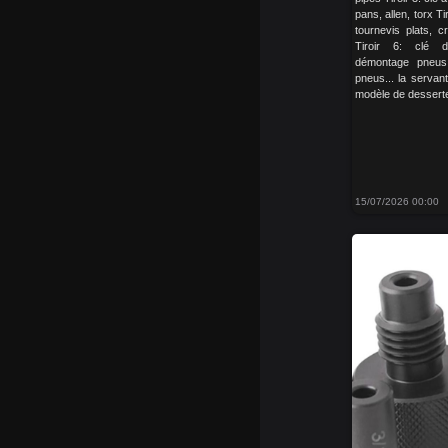
pans, allen, torx Ti
tournevis plats, c
Tiroir 6: clé d
démontage pneus
pneus... la servante
modèle de desserte d
15/07/2026 00:00