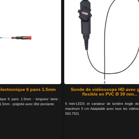
électronique 6 pans 1.5mm
Sonde de vidéoscope HD avec 
flexible en PVC Ø 39 mm...
nique 6 pans 1.5mm - longueur lame :
6 mini-LEDS et variateur de lumière Angle d
1.5mm - poignée avec tête pivotante
maximum 5 cm Adaptable avec tous les vidéo
550.7501