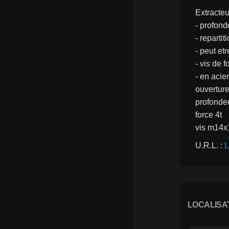
Extracteu
- profond
- reparti
- peut etr
- vis de 
- en acie
ouvertur
profond
force 4t
vis m14x
U.R.L. : 
L
LOCALISA