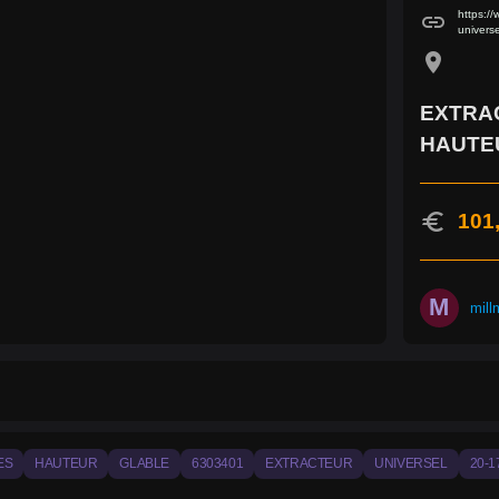
https:/
link
univers
location_on
EXTRAC
HAUTE
euro
101
M
mill
ES
HAUTEUR
GLABLE
6303401
EXTRACTEUR
UNIVERSEL
20-