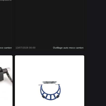
moco camion
13/07/2026 00:00
Outillage auto moco camion