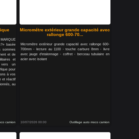
tique
Micrométre extérieur grande capacité avec
rallonge 600-70...
LA MARQUE
Micrométre extérieur grande capacité avec rallonge 600-
s?» basée
700mm - lecture au 1100 - touche carbure 8mm - livre
us sommes
avec jauge d'etalonnage - coffret - berceau tubulaire en
ment et de
acier avec isolant
litaires et
s vers un
fique pour
tons à vos
 et réactif
ionnés, au
moco camion
10/07/2026 00:00
Outillage auto moco camion