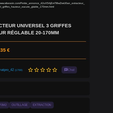
/www.sibesoin.com/Petite_annonce_42oX5AjEmTl8wZrwU0an_extracteur_
el_griffes_hauteur_eacute_glable_170mm.html
TEUR UNIVERSEL 3 GRIFFES
UR RÉGLABLE 20-170MM
,35 €
star_border
star_border
star_border
star_border
star_border
matpro_42
chat
Chat
(1768)
170M2
OUTILLAGE
EXTRACTION