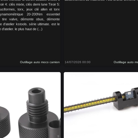
roir 4: clés mixte, clés demi lune Tiroir 5:
ruciformes, torx, jeux clé allen et torx
ynamométrique 20-200Nm essentiel
 tire valve, démonte obus, démonte
 d'atelier kstools. série ultimate. est le
'atelier. le plus haut de (...)
Outillage auto moco camion
14/07/2026 00:00
Outillage auto 