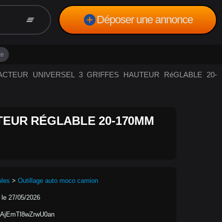
add_circle
Déposer une annonce
clear_all
te
TRACTEUR UNIVERSEL 3 GRIFFES HAUTEUR RéGLABLE 20-
TEUR RÉGLABLE 20-170MM
ules
>
Outillage auto moco camion
 le 27/05/2026
AjEmTl8wZrwU0an