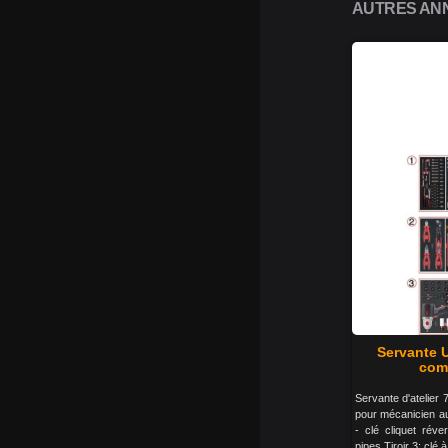
AUTRES ANN
Servante U
comp
Servante d'atelier 7
pour mécanicien aut
- clé cliquet réver
pipes Tiroir 3: cl