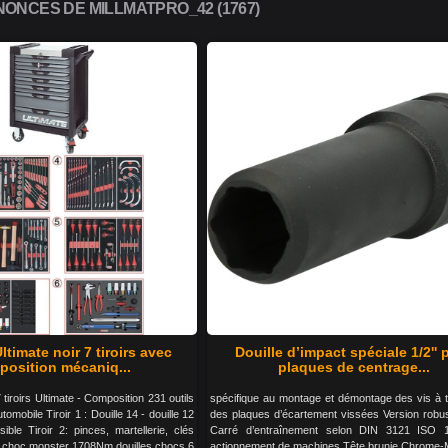
ONCES DE MILLMATPRO_42 (1767)
ltimate noir 7 tiroirs avec
Douille d’impact spéciale 1/2'' 
osition mécaniq...
plaques de centrage...
 tiroirs Ultimate - Composition 231 outils
spécifique au montage et démontage des vis à t
omobile Tiroir 1 : Douille 14 - douille 12
des plaques d’écartement vissées Version robu
sible Tiroir 2: pinces, martellerie, clés
Carré d’entraînement selon DIN 3121 ISO 
é à choc monster 1708Nm douilles chocs 6
actionnement de machines Tête brunie Chrome