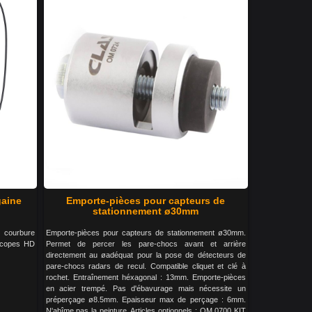
gaine
Emporte-pièces pour capteurs de
stationnement ø30mm
e courbure
Emporte-pièces pour capteurs de stationnement ø30mm.
scopes HD
Permet de percer les pare-chocs avant et arrière
directement au øadéquat pour la pose de détecteurs de
pare-chocs radars de recul. Compatible cliquet et clé à
rochet. Entraînement héxagonal : 13mm. Emporte-pièces
en acier trempé. Pas d'ébavurage mais nécessite un
préperçage ø8.5mm. Epaisseur max de perçage : 6mm.
N'abîme pas la peinture. Articles optionnels : OM 0700 KIT