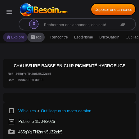
Déposer une annonce
menu
search
clear_all
0
home
looks_one
Explore
Top
Rencontre
Ésotérisme
Brico/Jardin
Outilla
CHAUSSURE BASSE EN CUIR PIGMENTÉ HYDROFUGE
Ref : 465qYqiTH2nrN5UZ2zb5
Date : 15/04/2026 00:00
crop_square
Véhicules
>
Outillage auto moco camion
date_range
Publié le 15/04/2026
source
465qYqiTH2nrN5UZ2zb5