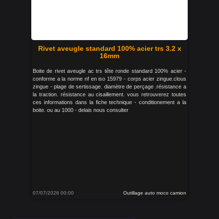
Rivet aveugle standard 100% acier trs 3.2 x
16mm
Boite de rivet aveugle ac trs tête ronde standard 100% acier -
conforme a la norme nf en iso 15979 - corps acier zingue.clous
zingue - plage de sertissage. diamètre de perçage .résistance a
la traction. résistance au cisaillement. vous retrouverez toutes
ces informations dans la fiche technique - conditionement a la
boite. ou au 1000 - delais nous consulter
07/07/2026 00:00
Outillage auto moco camion