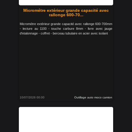
Micrométre extérieur grande capacité avec
rallonge 600-70...
Micrométre extérieur grande capacité avec rallonge 600-700mm
- lecture au 1100 - touche carbure 8mm - livre avec jauge
d'etalonnage - coffret - berceau tubulaire en acier avec isolant
10/07/2026 00:00
Outillage auto moco camion