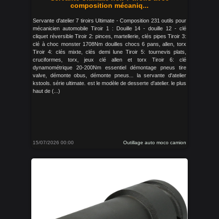
composition mécaniq...
Servante d'atelier 7 tiroirs Ultimate - Composition 231 outils pour
mécanicien automobile Tiroir 1 : Douille 14 - douille 12 - clé
cliquet réversible Tiroir 2: pinces, martellerie, clés pipes Tiroir 3:
clé à choc monster 1708Nm douilles chocs 6 pans, allen, torx
Tiroir 4: clés mixte, clés demi lune Tiroir 5: tournevis plats,
cruciformes, torx, jeux clé allen et torx Tiroir 6: clé
dynamométrique 20-200Nm essentiel démontage pneus tire
valve, démonte obus, démonte pneus... la servante d'atelier
kstools. série ultimate. est le modèle de desserte d'atelier. le plus
haut de (...)
15/07/2026 00:00
Outillage auto moco camion