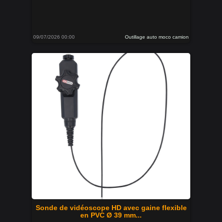
09/07/2026 00:00
Outillage auto moco camion
Sonde de vidéoscope HD avec gaine flexible
en PVC Ø 39 mm...