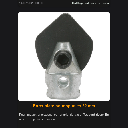
14/07/2026 00:00
Outillage auto moco camion
Foret plate pour spirales 22 mm
Pour tuyaux encrassés ou remplis de vase Raccord riveté En
acier trempé très résistant