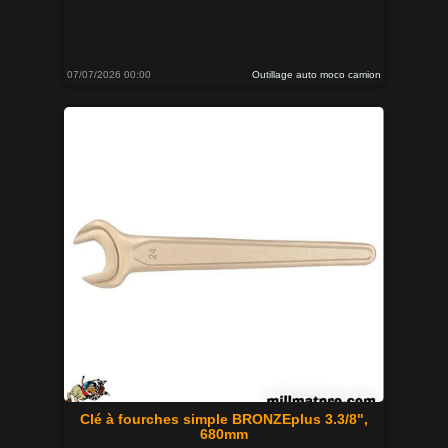
07/07/2026 00:00
Outillage auto moco camion
Clé à fourches simple BRONZEplus 3.3/8",
680mm