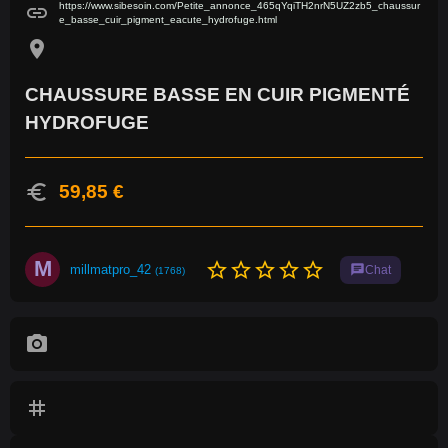
https://www.sibesoin.com/Petite_annonce_465qYqiTH2nrN5UZ2zb5_chaussur
link
e_basse_cuir_pigment_eacute_hydrofuge.html
location_on
CHAUSSURE BASSE EN CUIR PIGMENTÉ
HYDROFUGE
euro
59,85 €
M
star_border
star_border
star_border
star_border
star_border
millmatpro_42
chat
Chat
(1768)
photo_camera
tag