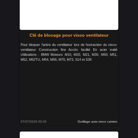
Clé de blocage pour visco ventilateur
Pour bloquer l'arbre du ventilateur lors de l'extraction du visco-
ventilateur Construction fine Accès facilité En acier traité
Utilisations : BMW Moteurs M10, M20, M21, M30, M50, M51,
M52, M52TU, M54, M56, M70, M73, S14 et S38
07/07/2026 00:00
Outillage auto moco camion