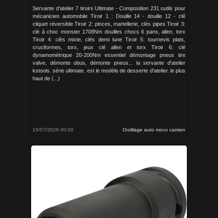
Servante d'atelier 7 tiroirs Ultimate - Composition 231 outils pour
mécanicien automobile Tiroir 1 : Douille 14 - douille 12 - clé
cliquet réversible Tiroir 2: pinces, martellerie, clés pipes Tiroir 3:
clé à choc monster 1708Nm douilles chocs 6 pans, allen, torx
Tiroir 4: clés mixte, clés demi lune Tiroir 5: tournevis plats,
cruciformes, torx, jeux clé allen et torx Tiroir 6: clé
dynamométrique 20-200Nm essentiel démontage pneus tire
valve, démonte obus, démonte pneus... la servante d'atelier
kstools. série ultimate. est le modèle de desserte d'atelier. le plus
haut de (...)
15/07/2026 00:00
Outillage auto moco camion