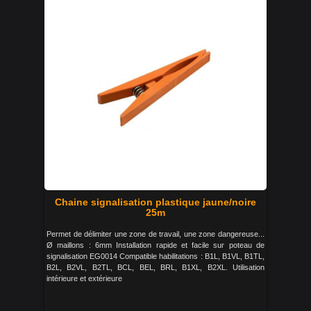
Chaine signalisation plastique jaune/noire
25m
Permet de délimiter une zone de travail, une zone dangereuse...
Ø maillons : 6mm Installation rapide et facile sur poteau de
signalisation EG0014 Compatible habilitations : B1L, B1VL, B1TL,
B2L, B2VL, B2TL, BCL, BEL, BRL, B1XL, B2XL. Utilisation
intérieure et extérieure