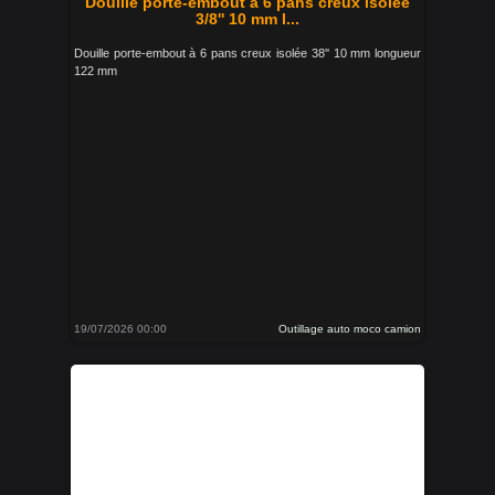
Douille porte-embout à 6 pans creux isolée
3/8'' 10 mm l...
Douille porte-embout à 6 pans creux isolée 38'' 10 mm longueur
122 mm
19/07/2026 00:00
Outillage auto moco camion