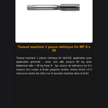
Taraud machine 1 passe métrique fin MF 6 x
50
Taraud machine 1 passe métrique fin din2181 application pour
application generale : acier non allie jusqu'a 80 kg acier
faiblement allie < 90 kg fonte ft . fgs classe de tolérance iso 6 h
nuance hss coupe à droite goujures droites entree forme c2-3
retrouvez toutes les infos sur le tarauds machine dans la fiche