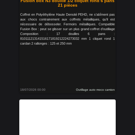
Fusion box N3 douille 1/2 cliquet rond 6 pans
21 pièces
Coffret en Polyéthylène Haute Densité PEHD, ne s’abîment pas
aux chocs contrairement aux coffrets métalliques, qu’il est
nécessaire de débosseler. Fermoirs métalliques. Compatible
Fusion Box : peut se glisser sur un plus grand coffret d’outillage
Composition : 17 douilles 6 pans :
810111213141516171819212224273032 mm 1 cliquet rond 1
cardan 2 rallonges : 125 et 250 mm
18/07/2026 00:00
Outillage auto moco camion