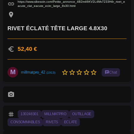
https://www.sibesoin.com/Petite_annonce_4B2m46KV2L4Mv7233H4r_rivet_e
link
acute_clat_eacute_ecirc_large_8x30.html
location_on
RIVET ÉCLATÉ TÊTE LARGE 4.8X30
euro
52,40 €
M
star_border
star_border
star_border
star_border
star_border
millmatpro_42
chat
Chat
(1913)
photo_camera
tag
130248301
MILLMATPRO
OUTILLAGE
CONSOMMABLES
RIVETS
ECLATE