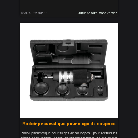
18/07/2026 00:00
Outillage auto moco camion
Rodoir pneumatique pour siège de soupape
Rodoir pneumatique pour sièges de soupapes - pour rectifier les