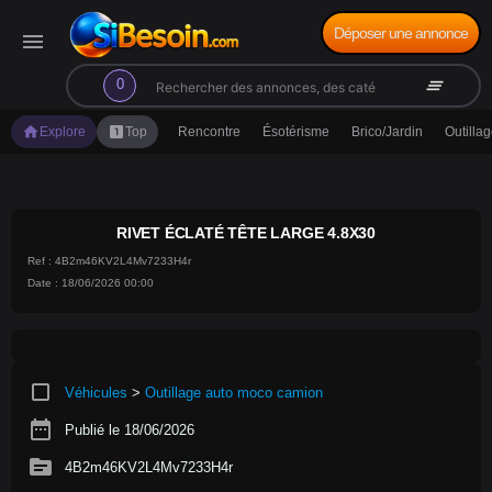
Déposer une annonce
menu
search
clear_all
0
home
looks_one
Explore
Top
Rencontre
Ésotérisme
Brico/Jardin
Outilla
RIVET ÉCLATÉ TÊTE LARGE 4.8X30
Ref : 4B2m46KV2L4Mv7233H4r
Date : 18/06/2026 00:00
crop_square
Véhicules
>
Outillage auto moco camion
date_range
Publié le 18/06/2026
source
4B2m46KV2L4Mv7233H4r