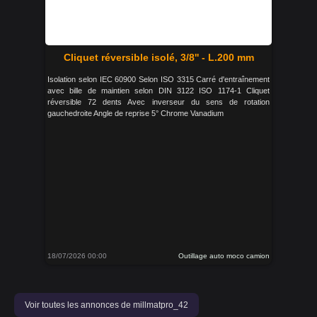
Cliquet réversible isolé, 3/8'' - L.200 mm
Isolation selon IEC 60900 Selon ISO 3315 Carré d'entraînement
avec bille de maintien selon DIN 3122 ISO 1174-1 Cliquet
réversible 72 dents Avec inverseur du sens de rotation
gauchedroite Angle de reprise 5° Chrome Vanadium
18/07/2026 00:00
Outillage auto moco camion
Voir toutes les annonces de millmatpro_42