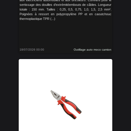
aux électriciens automobiles et aux bricoleurs. Convient pour le
sertissage des douilles d'extrémitéembouts de câbles. Longueur
totale : 150 mm. Tailles : 0,25, 0,5, 0,75, 1,0, 1,5, 2,5 mm².
Poignées à ressort en polypropylène PP et en caoutchouc
thermoplastique TPR (...)
18/07/2026 00:00
Outillage auto moco camion