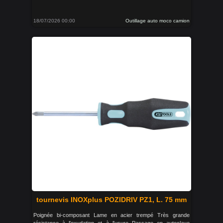
18/07/2026 00:00
Outillage auto moco camion
tournevis INOXplus POZIDRIV PZ1, L. 75 mm
Poignée bi-composant Lame en acier trempé Très grande