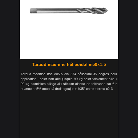
Taraud machine hélicoïdal m50x1.5
Taraud machine hss co5% din 374 hélicoïdal 35 degres pour
application : acier non allie jusqu'a 90 kg acier faiblement allie <
90 kg aluminium alliage alu silicium classe de tolérance iso 6 h
nuance co5% coupe à droite goujures h35° entree forme c2-3