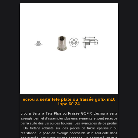
ecrou a sertir tete plate ou fraisée gofix m10
inpc 60 24
crou à Sertir à Tête Plate ou Fraisée GOFIX L'écrou à sertir
aveugle permet d’assembler plusieurs éléments et peut recevoir
par la suite des vis ou des boulons. Les avantages de ce produit
: Un filetage robuste sur des pièces de faible épaisseur ou
résistance La pose en aveugle accessible d’un seul côté dans