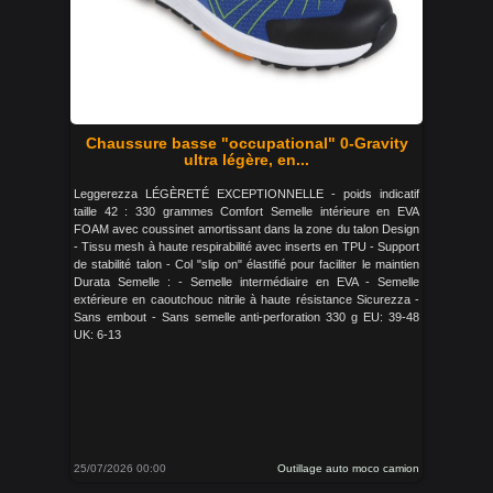
Chaussure basse "occupational" 0-Gravity
ultra légère, en...
Leggerezza LÉGÈRETÉ EXCEPTIONNELLE - poids indicatif
taille 42 : 330 grammes Comfort Semelle intérieure en EVA
FOAM avec coussinet amortissant dans la zone du talon Design
- Tissu mesh à haute respirabilité avec inserts en TPU - Support
de stabilité talon - Col "slip on" élastifié pour faciliter le maintien
Durata Semelle : - Semelle intermédiaire en EVA - Semelle
extérieure en caoutchouc nitrile à haute résistance Sicurezza -
Sans embout - Sans semelle anti-perforation 330 g EU: 39-48
UK: 6-13
25/07/2026 00:00
Outillage auto moco camion