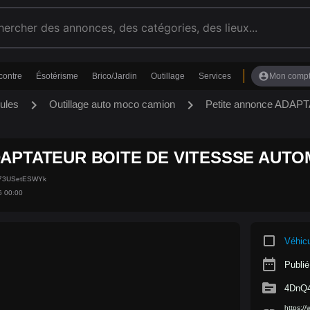
account_circle
contre
Ésotérisme
Brico/Jardin
Outillage
Services
Mon comp
chevron_right
chevron_right
ules
Outillage auto moco camion
Petite annonce AD
APTATEUR BOITE DE VITESSSE AUT
w73USetESWYk
6 00:00
crop_square
Véhic
date_range
Publié
source
4DnQ
https:/