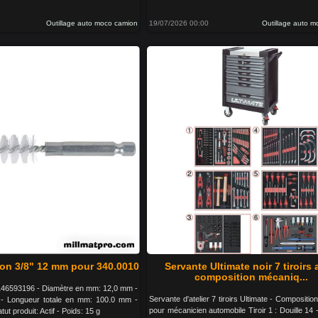
Outillage auto moco camion
19/07/2026 00:00
Outillage auto 
on 3/8" 12 mm pour 340.0010
Servante Ultimate noir 7 tiroirs
composition mécaniq...
46593196 - Diamètre en mm: 12,0 mm -
Servante d'atelier 7 tiroirs Ultimate - Composition
 - Longueur totale en mm: 100.0 mm -
pour mécanicien automobile Tiroir 1 : Douille 14 -
tut produit: Actif - Poids: 15 g