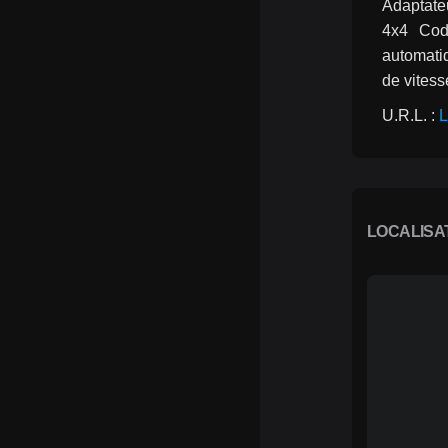
Adaptate
4x4  Code
automatiq
de vitess
U.R.L. : 
L
LOCALISA