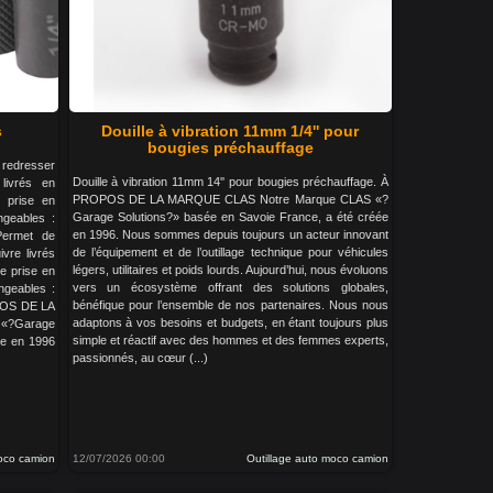
s
Douille à vibration 11mm 1/4'' pour
bougies préchauffage
redresser
Douille à vibration 11mm 14'' pour bougies préchauffage. À
livrés en
PROPOS DE LA MARQUE CLAS Notre Marque CLAS «?
 prise en
Garage Solutions?» basée en Savoie France, a été créée
ngeables :
en 1996. Nous sommes depuis toujours un acteur innovant
ermet de
de l’équipement et de l’outillage technique pour véhicules
ivre livrés
légers, utilitaires et poids lourds. Aujourd’hui, nous évoluons
e prise en
vers un écosystème offrant des solutions globales,
angeables :
bénéfique pour l’ensemble de nos partenaires. Nous nous
POS DE LA
adaptons à vos besoins et budgets, en étant toujours plus
?Garage
simple et réactif avec des hommes et des femmes experts,
ée en 1996
passionnés, au cœur (...)
moco camion
12/07/2026 00:00
Outillage auto moco camion