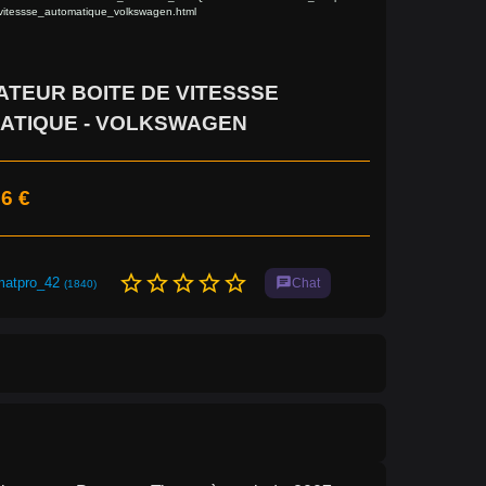
vitessse_automatique_volkswagen.html
TEUR BOITE DE VITESSSE
ATIQUE - VOLKSWAGEN
6 €
star_border
star_border
star_border
star_border
star_border
matpro_42
chat
Chat
(1840)