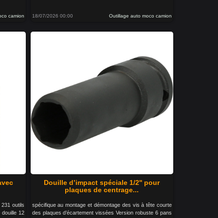
moco camion
18/07/2026 00:00
Outillage auto moco camion
 avec
Douille d’impact spéciale 1/2'' pour
plaques de centrage...
 231 outils
spécifique au montage et démontage des vis à tête courte
 douille 12
des plaques d’écartement vissées Version robuste 6 pans