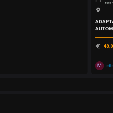
link
_boite_
location_on
ADAPTA
AUTOM
euro
48,0
M
mill