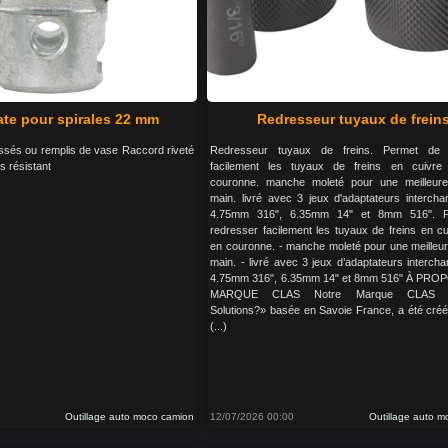
ate pour spirales 22 mm
Redresseur tuyaux de frein
ssés ou remplis de vase Raccord riveté
Redresseur tuyaux de freins. Permet de 
s résistant
facilement les tuyaux de freins en cuivre 
couronne. manche moleté pour une meilleure
main. livré avec 3 jeux d'adaptateurs intercha
4.75mm 316", 6.35mm 14" et 8mm 516". P
redresser facilement les tuyaux de freins en cu
en couronne. - manche moleté pour une meilleur
main. - livré avec 3 jeux d’adaptateurs interch
4.75mm 316", 6.35mm 14" et 8mm 516" À PRO
MARQUE CLAS Notre Marque CLAS «
Solutions?» basée en Savoie France, a été cré
(...)
Outillage auto moco camion
12/07/2026 00:00
Outillage auto 