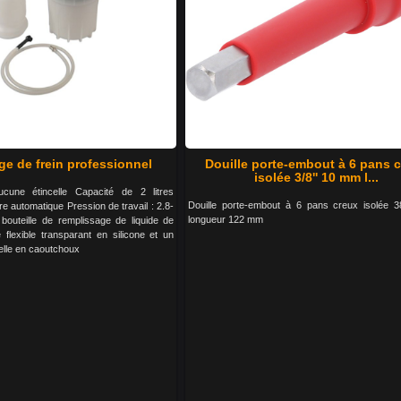
ge de frein professionnel
Douille porte-embout à 6 pans 
isolée 3/8'' 10 mm l...
cune étincelle Capacité de 2 litres
Douille porte-embout à 6 pans creux isolée 
 automatique Pression de travail : 2.8-
longueur 122 mm
bouteille de remplissage de liquide de
 flexible transparant en silicone et un
elle en caoutchoux