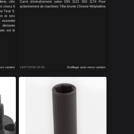
lerie, clés
Carré d’entraînement selon DIN 3121 ISO 1174 Pour
les chocs 6
actionnement de machines Tête brunie Chrome-Molybdène
ne Tiroir 5:
len et torx
essentiel
, démonte
ate. est le
moco camion
14/07/2026 00:00
Outillage auto moco camion