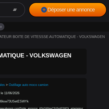
add_circle
Déposer une annonce
clear_all
te
APTATEUR BOITE DE VITESSSE AUTOMATIQUE - VOLKSWAGEN
OMATIQUE - VOLKSWAGEN
ules
>
Outillage auto moco camion
 le 11/06/2026
49isw73USetESWYk
/www.sibesoin.com/Petite_annonce_4DnQ49isw73USetESWYk_adaptateur