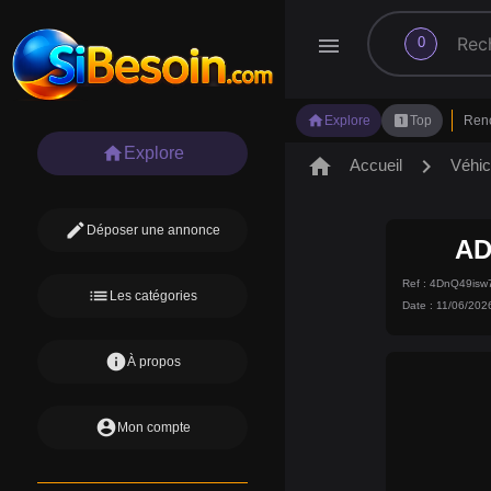
search
menu
0
home
looks_one
Explore
Top
Ren
home
Explore
home
chevron_right
Accueil
Véhic
edit
Déposer une annonce
AD
Ref : 4DnQ49is
list
Les catégories
Date : 11/06/202
info
À propos
account_circle
Mon compte