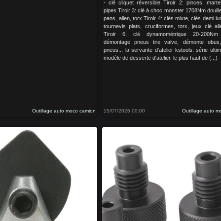
- clé cliquet réversible Tiroir 2: pinces, martel
pipes Tiroir 3: clé à choc monster 1708Nm douil
pans, allen, torx Tiroir 4: clés mixte, clés demi lu
tournevis plats, cruciformes, torx, jeux clé al
Tiroir 6: clé dynamométrique 20-200Nm 
démontage pneus tire valve, démonte obus
pneus... la servante d'atelier kstools. série ultim
modèle de desserte d'atelier. le plus haut de (...)
Outillage auto moco camion
15/07/2026 00:00
Outillage auto 