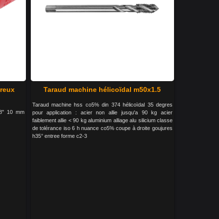
creux
Taraud machine hélicoïdal m50x1.5
Taraud machine hss co5% din 374 hélicoïdal 35 degres
38'' 10 mm
pour application : acier non allie jusqu'a 90 kg acier
faiblement allie < 90 kg aluminium alliage alu silicium classe
de tolérance iso 6 h nuance co5% coupe à droite goujures
h35° entree forme c2-3