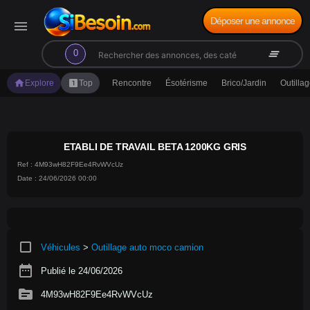
Déposer une annonce
menu
search
clear_all
0
home
looks_one
Explore
Top
Rencontre
Ésotérisme
Brico/Jardin
Outilla
ETABLI DE TRAVAIL BETA 1200KG GRIS
Ref : 4M93wH82F9Ee4RvWVcUz
Date : 24/06/2026 00:00
crop_square
Véhicules
>
Outillage auto moco camion
date_range
Publié le 24/06/2026
source
4M93wH82F9Ee4RvWVcUz