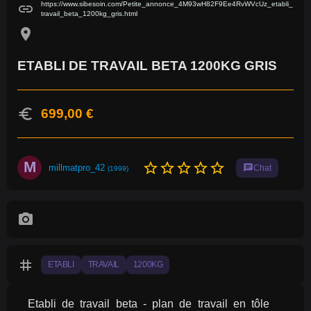
https://www.sibesoin.com/Petite_annonce_4M93wH82F9Ee4RvWVcUz_etabli_
link
travail_beta_1200kg_gris.html
location_on
ETABLI DE TRAVAIL BETA 1200KG GRIS
euro
699,00 €
M
star_border
star_border
star_border
star_border
star_border
millmatpro_42
chat
Chat
(1999)
photo_camera
tag
ETABLI
TRAVAIL
1200KG
Etabli de travail beta - plan de travail en tôle 