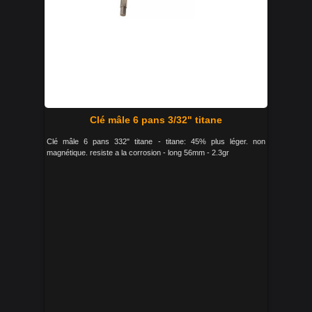
Clé mâle 6 pans 3/32" titane
Clé mâle 6 pans 332" titane - titane: 45% plus léger. non
magnétique. resiste a la corrosion - long 56mm - 2.3gr