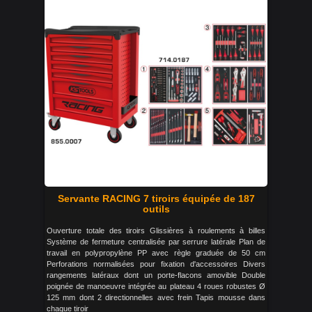
Servante RACING 7 tiroirs équipée de 187
outils
Ouverture totale des tiroirs Glissières à roulements à billes
Système de fermeture centralisée par serrure latérale Plan de
travail en polypropylène PP avec règle graduée de 50 cm
Perforations normalisées pour fixation d'accessoires Divers
rangements latéraux dont un porte-flacons amovible Double
poignée de manoeuvre intégrée au plateau 4 roues robustes Ø
125 mm dont 2 directionnelles avec frein Tapis mousse dans
chaque tiroir