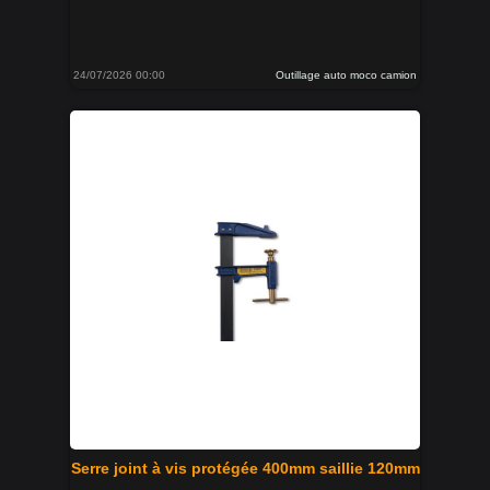
24/07/2026 00:00
Outillage auto moco camion
Serre joint à vis protégée 400mm saillie 120mm