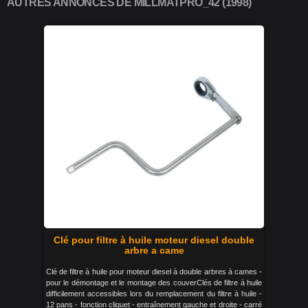
AUTRES ANNONCES DE MILLMATPRO_42 (1998)
Clé pour filtre à huile moteur diesel double
arbre a came
Clé de filtre à huile pour moteur diesel à double arbres à cames -
pour le démontage et le montage des couverClés de filtre à huile
difficilement accessibles lors du remplacement du filtre à huile -
12 pans - fonction cliquet - entraînement gauche et droite - carré