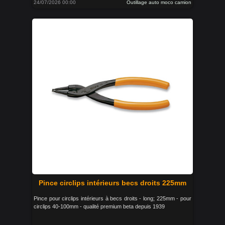
24/07/2026 00:00
Outillage auto moco camion
Pince circlips intérieurs becs droits 225mm
Pince pour circlips intérieurs à becs droits - long; 225mm - pour
circlips 40-100mm - qualité premium beta depuis 1939