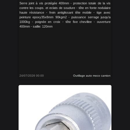
Serre joint à vis protégée 400mm - protection totale de la vis
contre les coups. et eclats de soudure - tête en fonte nodulaire
haute résistance - frein antiglissant tête mobile - tige avec
peinture epoxy35x8mm 90kgm2 - puissance serrage jusqu'a
1000kg - poignée en croix - tête fixe chevillee - ouverture
400mm - saillie: 120mm
24/07/2026 00:00
Outillage auto moco camion