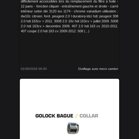
difficilement accessibles lors du remplacement du filtre à huile -
12 pans - fonction cliquet - entraînement gauche et droite - carré
intérieur selon din 3120 iso 1174 - chrome vanadium utilisation :
dw10c citroen. ford. peugeot 2.0 l duratorq-tdci hdi: peugeot 308
2.0 hdi 163cv > 2011. 3008 2.0 16v hdi 163cv > juillet 2009. 5008
2.0 hdi 163cv > decembre 2009. 407 2.0 hdi 163 cv 2010-2011.
407 coupe 2.0 hdi 163 cv 2009-2012. 508 (...)
01/08/2026 00:00
Outillage auto moco camion