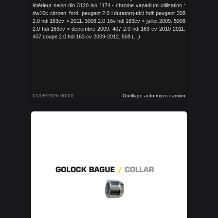
intérieur selon din 3120 iso 1174 - chrome vanadium utilisation :
dw10c citroen. ford. peugeot 2.0 l duratorq-tdci hdi: peugeot 308
2.0 hdi 163cv > 2011. 3008 2.0 16v hdi 163cv > juillet 2009. 5008
2.0 hdi 163cv > decembre 2009. 407 2.0 hdi 163 cv 2010-2011.
407 coupe 2.0 hdi 163 cv 2009-2012. 508 (...)
01/08/2026 00:00
Outillage auto moco camion