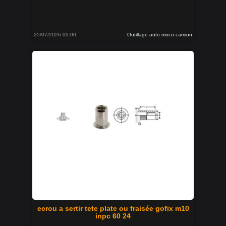
25/07/2026 00:00
Outillage auto moco camion
ecrou a sertir tete plate ou fraisée gofix m10
inpc 60 24