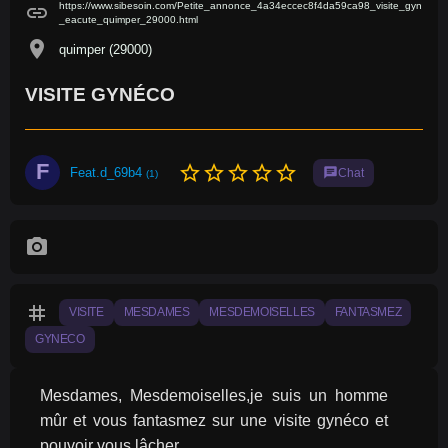
https://www.sibesoin.com/Petite_annonce_4a34eccec8f4da59ca98_visite_gyn
link
_eacute_quimper_29000.html
location_on
quimper (29000)
VISITE GYNÉCO
F
star_border
star_border
star_border
star_border
star_border
Feat.d_69b4
chat
Chat
(1)
photo_camera
tag
VISITE
MESDAMES
MESDEMOISELLES
FANTASMEZ
GYNECO
Mesdames, Mesdemoiselles,je suis un homme 
mûr et vous fantasmez sur une visite gynéco et 
pouvoir vous lâcher .