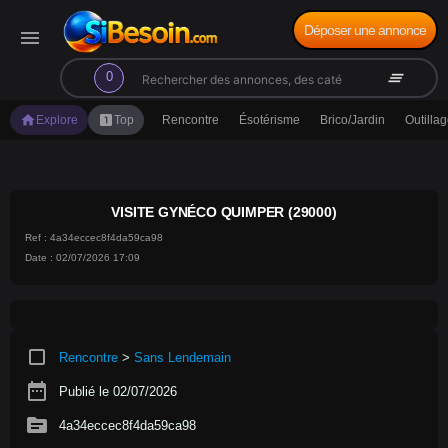
Déposer une annonce
menu
search
clear_all
0
home
looks_one
Explore
Top
Rencontre
Ésotérisme
Brico/Jardin
Outilla
VISITE GYNÉCO QUIMPER (29000)
Ref : 4a34eccec8f4da59ca98
Date : 02/07/2026 17:09
crop_square
Rencontre
>
Sans Lendemain
date_range
Publié le 02/07/2026
source
4a34eccec8f4da59ca98