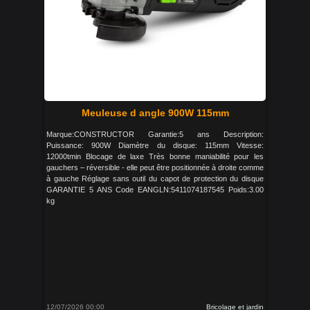
Meuleuse d angle 900W 115mm
Marque:CONSTRUCTOR Garantie:5 ans Description:
Puissance: 900W Diamètre du disque: 115mm Vitesse:
12000tmin Blocage de laxe Très bonne maniabilité pour les
gauchers – réversible - elle peut être positionnée à droite comme
à gauche Réglage sans outil du capot de protection du disque
GARANTIE 5 ANS Code EANGLN:5411074187545 Poids:3.00
kg
12/07/2026 00:00
Bricolage et jardin