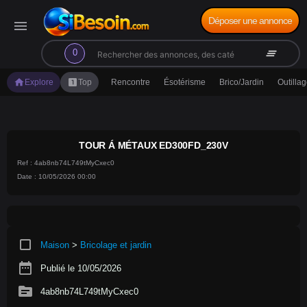
Déposer une annonce
menu
search
clear_all
0
home
looks_one
Explore
Top
Rencontre
Ésotérisme
Brico/Jardin
Outilla
TOUR Á MÉTAUX ED300FD_230V
Ref : 4ab8nb74L749tMyCxec0
Date : 10/05/2026 00:00
crop_square
Maison
>
Bricolage et jardin
date_range
Publié le 10/05/2026
source
4ab8nb74L749tMyCxec0