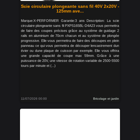
Scie circulaire plongeante sans fil 40V 2x20V -
125mm ave...
Marque:X-PERFORMER Garantie:3 ans Description: La scie
circulaire plongeante sans fil PXPS165BL-D4A23 vous permettra
de faire des coupes précises grâce au système de guidage 2
rails en aluminium de 70cm chacun et au système de plongée
progressive. Elle vous permettra de faire des découpes en plein
panneau ce qui vous permettra de découper lencastrement dun
évier ou dune plaque de cuisson par exemple. Elle vous offrira
une grande capacité de coupe max 59mm. Grâce à une
puissance de 20V, une vitesse de rotation variable de 2500-5500
tours par minute et (...)
11/07/2026 00:00
Bricolage et jardin