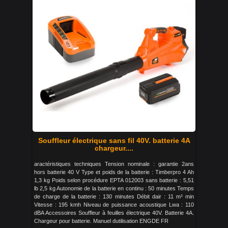
Souffleur électrique sans fil 40V. batterie 4A
chargeur....
aractéristiques techniques Tension nominale : garantie 2ans
hors batterie 40 V Type et poids de la batterie : Timberpro 4 Ah
1,3 kg Poids selon procédure EPTA 012003 sans batterie : 5,51
lb 2,5 kg Autonomie de la batterie en continu : 50 minutes Temps
de charge de la batterie : 130 minutes Débit dair : 11 m³ min
Vitesse : 195 kmh Niveau de puissance acoustique Lwa : 110
dBA Accessoires Souffleur à feuilles électrique 40V. Batterie 4A.
Chargeur pour batterie. Manuel dutilisation ENGDE FR