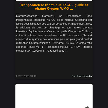
Tronçonneuse thermique 45CC - guide et
chaîne Oregon WMG-...
Marque:Greatland Garantie:1 an Description: Cette
tronçonneuse thermique 45 CC de la marque Greatland est
idéale pour labattage des arbres de petites et moyennes tailles,
le débitage du bois de chauffage ou tout autres travaux
forestiers. Équipé dune chaîne et dun guide Oregon de 51.5 cm,
cet outil atteste dune excellente qualité de coupe. Elle est
équipée dun système anti vibrations pour un plus grand confort
dutilisation Caractéristiques : - Cylindrée : 45 CC - 2 temps ratio
essence : huile 40 : 1 - Puissance moteur : 1.7 Kw - Régime
moteur max : 10000 tmin - Capacité du (...)
08/07/2026 00:00
Bricolage et jardin