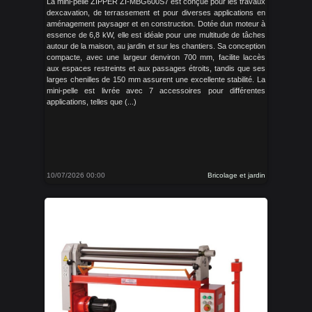
La mini-pelle ZIPPER ZI-MBG600S7 est conçue pour les travaux
dexcavation, de terrassement et pour diverses applications en
aménagement paysager et en construction. Dotée dun moteur à
essence de 6,8 kW, elle est idéale pour une multitude de tâches
autour de la maison, au jardin et sur les chantiers. Sa conception
compacte, avec une largeur denviron 700 mm, facilite laccès
aux espaces restreints et aux passages étroits, tandis que ses
larges chenilles de 150 mm assurent une excellente stabilité. La
mini-pelle est livrée avec 7 accessoires pour différentes
applications, telles que (...)
10/07/2026 00:00
Bricolage et jardin