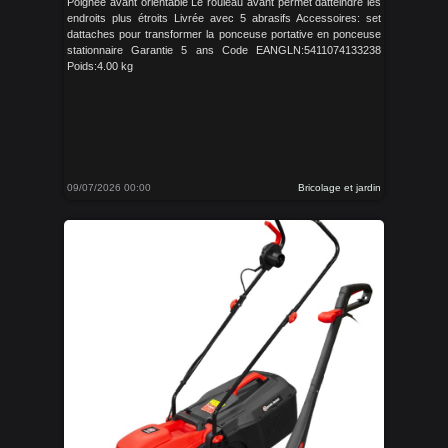
Poignée avant orientable Le rouleau avant permet datteindre les
endroits plus étroits Livrée avec 5 abrasifs Accessoires: set
dattaches pour transformer la ponceuse portative en ponceuse
stationnaire Garantie 5 ans Code EANGLN:5411074133238
Poids:4.00 kg
09/07/2026 00:00
Bricolage et jardin