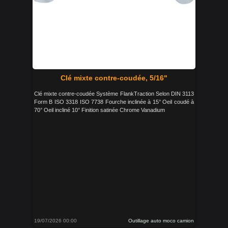
Clé mixte contre-coudée, 5/16"
Clé mixte contre-coudée Système FlankTraction Selon DIN 3113
Form B ISO 3318 ISO 7738 Fourche inclinée à 15° Oeil coudé à
70° Oeil incliné 10° Finition satinée Chrome Vanadium
19/07/2026 00:00
Outillage auto moco camion