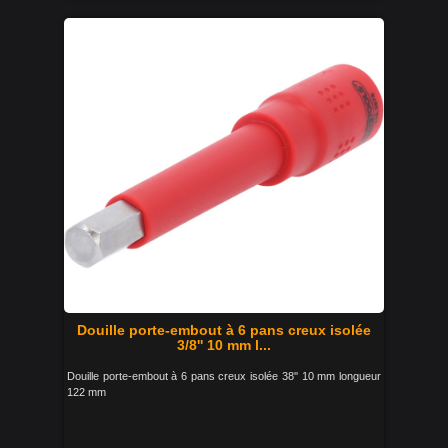
Douille porte-embout à 6 pans creux isolée
3/8'' 10 mm l...
Douille porte-embout à 6 pans creux isolée 38'' 10 mm longueur
122 mm