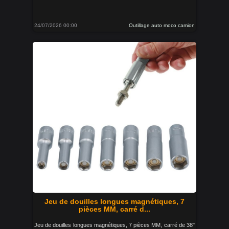
24/07/2026 00:00
Outillage auto moco camion
Jeu de douilles longues magnétiques, 7
pièces MM, carré d...
Jeu de douilles longues magnétiques, 7 pièces MM, carré de 38"