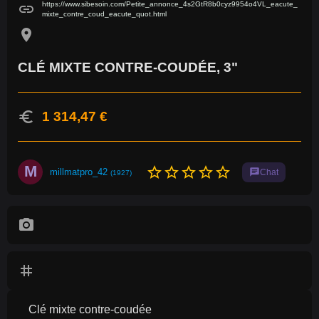
https://www.sibesoin.com/Petite_annonce_4s2GtR8b0cyz9954o4VL_eacute_
link
mixte_contre_coud_eacute_quot.html
location_on
CLÉ MIXTE CONTRE-COUDÉE, 3"
euro
1 314,47 €
M
star_border
star_border
star_border
star_border
star_border
millmatpro_42
chat
Chat
(1927)
photo_camera
tag
Clé mixte contre-coudée