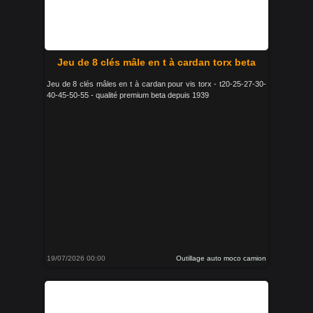
Jeu de 8 clés mâle en t à cardan torx beta
Jeu de 8 clés mâles en t à cardan pour vis torx - t20-25-27-30-
40-45-50-55 - qualité premium beta depuis 1939
19/07/2026 00:00
Outillage auto moco camion