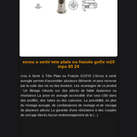
ecrou a sertir tete plate ou fraisée gofix m10
inpc 60 24
crou à Sertir à Tête Plate ou Fraisée GOFIX L'écrou à sertir
aveugle permet d’assembler plusieurs éléments et peut recevoir
par la suite des vis ou des boulons. Les avantages de ce produit
: Un filetage robuste sur des pièces de faible épaisseur ou
résistance La pose en aveugle accessible d’un seul côté dans
des profilés, des tubes ou des caissons. La possibilité, en plus
du rivetage aveugle, de combinaisons de rivetage et de vissage
de plusieurs pièces La garantie d’une résistance à des couples
de serrage élevés Aucun endommagement de la (...)