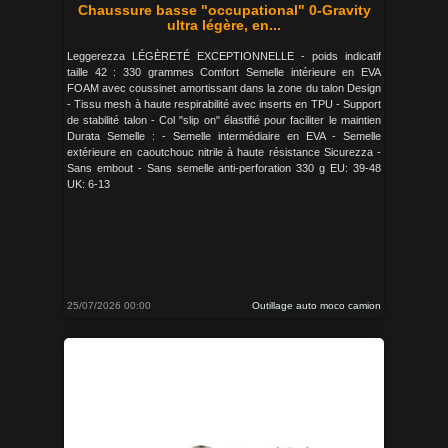
Chaussure basse "occupational" 0-Gravity
ultra légère, en...
Leggerezza LÉGÈRETÉ EXCEPTIONNELLE - poids indicatif
taille 42 : 330 grammes Comfort Semelle intérieure en EVA
FOAM avec coussinet amortissant dans la zone du talon Design
- Tissu mesh à haute respirabilité avec inserts en TPU - Support
de stabilité talon - Col "slip on" élastifié pour faciliter le maintien
Durata Semelle : - Semelle intermédiaire en EVA - Semelle
extérieure en caoutchouc nitrile à haute résistance Sicurezza -
Sans embout - Sans semelle anti-perforation 330 g EU: 39-48
UK: 6-13
25/07/2026 00:00
Outillage auto moco camion