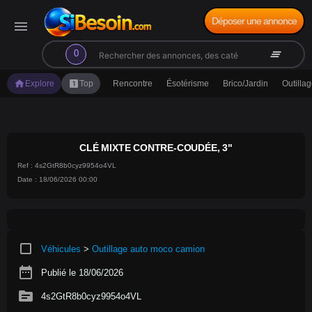
Déposer une annonce
menu
search
clear_all
0
home
looks_one
Explore
Top
Rencontre
Ésotérisme
Brico/Jardin
Outilla
CLÉ MIXTE CONTRE-COUDÉE, 3"
Ref : 4s2GtR8b0cyz9954o4VL
Date : 18/06/2026 00:00
crop_square
Véhicules
>
Outillage auto moco camion
date_range
Publié le 18/06/2026
source
4s2GtR8b0cyz9954o4VL