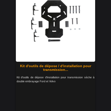
Kit d'outils de dépose / d'installation pour
transmission...
Kit d'outils de dépose d'installation pour transmission sèche à
double embrayage Ford et Volvo