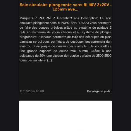
Scie circulaire plongeante sans fil 40V 2x20V -
125mm ave...
Marque:X-PERFORMER Garantie:3 ans Description: La scie
circulaire plongeante sans fil PXPS165BL-D4A23 vous permettra
de faire des coupes précises grâce au système de guidage 2
rails en aluminium de 70cm chacun et au système de plongée
progressive. Elle vous permettra de faire des découpes en plein
panneau ce qui vous permettra de découper lencastrement dun
évier ou dune plaque de cuisson par exemple. Elle vous offrira
une grande capacité de coupe max 59mm. Grâce à une
puissance de 20V, une vitesse de rotation variable de 2500-5500
tours par minute et (...)
11/07/2026 00:00
Bricolage et jardin