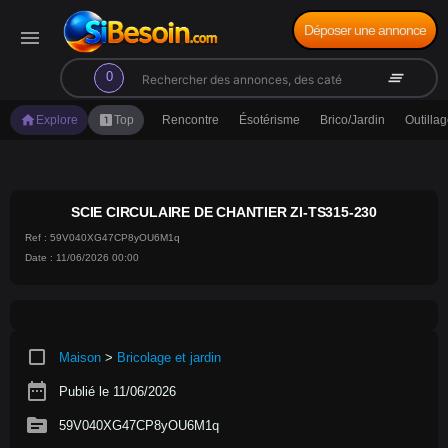
Déposer une annonce
menu
search
clear_all
0
home
looks_one
Explore
Top
Rencontre
Ésotérisme
Brico/Jardin
Outilla
SCIE CIRCULAIRE DE CHANTIER ZI-TS315-230
Ref : 59V040XG47CP8yOU6M1q
Date : 11/06/2026 00:00
crop_square
Maison
>
Bricolage et jardin
date_range
Publié le 11/06/2026
source
59V040XG47CP8yOU6M1q