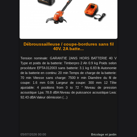
Débroussailleuse / coupe-bordures sans fil
40V. 2A batte...
Tension nominale: GARANTIE 2ANS HORS BATTERIE 40 V
Type et poids de la batterie: Timberpro 2 Ah 0.9 kg Poids selon
procédure EPTA 012003 sans batterie: 3.1 kg 6.83 lb Autonomie
de la batterie en continu: 20 min Temps de charge de la batterie:
70 min Vitesse sans charge: 7500 tr min Diamètre du fil de
coupe: 1.6 mm 0.06 Largeur de coupe: 300 mm 12 Tête
ajustable: 4 positions from 0 to 72 ° Niveau de pression
acoustique Lpa: 78.8 dBA Niveau de puissance acoustique Lwa:
92.43 dBA Valeur démission (...)
05/07/2026 00:00
Bricolage et jardin