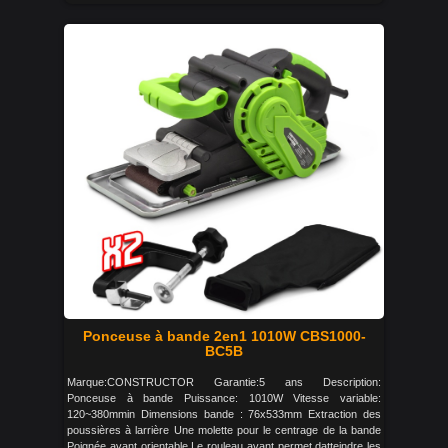
Ponceuse à bande 2en1 1010W CBS1000-
BC5B
Marque:CONSTRUCTOR Garantie:5 ans Description:
Ponceuse à bande Puissance: 1010W Vitesse variable:
120~380mmin Dimensions bande : 76x533mm Extraction des
poussières à larrière Une molette pour le centrage de la bande
Poignée avant orientable Le rouleau avant permet datteindre les