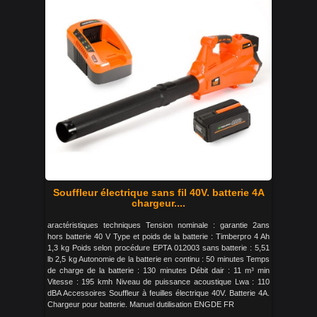
Souffleur électrique sans fil 40V. batterie 4A
chargeur....
aractéristiques techniques Tension nominale : garantie 2ans
hors batterie 40 V Type et poids de la batterie : Timberpro 4 Ah
1,3 kg Poids selon procédure EPTA 012003 sans batterie : 5,51
lb 2,5 kg Autonomie de la batterie en continu : 50 minutes Temps
de charge de la batterie : 130 minutes Débit dair : 11 m³ min
Vitesse : 195 kmh Niveau de puissance acoustique Lwa : 110
dBA Accessoires Souffleur à feuilles électrique 40V. Batterie 4A.
Chargeur pour batterie. Manuel dutilisation ENGDE FR