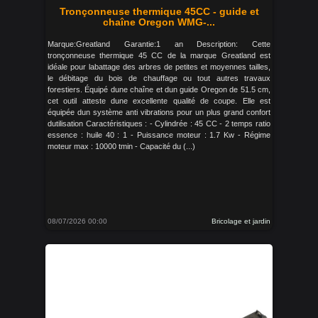
Tronçonneuse thermique 45CC - guide et
chaîne Oregon WMG-...
Marque:Greatland Garantie:1 an Description: Cette
tronçonneuse thermique 45 CC de la marque Greatland est
idéale pour labattage des arbres de petites et moyennes tailles,
le débitage du bois de chauffage ou tout autres travaux
forestiers. Équipé dune chaîne et dun guide Oregon de 51.5 cm,
cet outil atteste dune excellente qualité de coupe. Elle est
équipée dun système anti vibrations pour un plus grand confort
dutilisation Caractéristiques : - Cylindrée : 45 CC - 2 temps ratio
essence : huile 40 : 1 - Puissance moteur : 1.7 Kw - Régime
moteur max : 10000 tmin - Capacité du (...)
08/07/2026 00:00
Bricolage et jardin