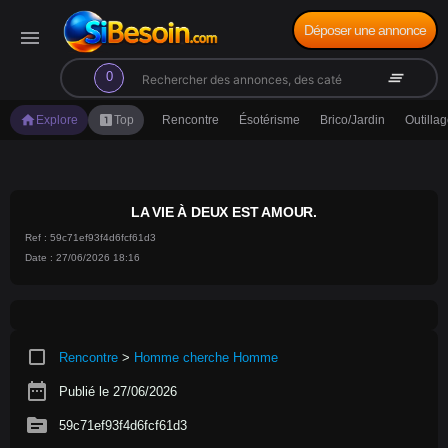
Déposer une annonce
menu
search
clear_all
0
home
looks_one
Explore
Top
Rencontre
Ésotérisme
Brico/Jardin
Outilla
LA VIE À DEUX EST AMOUR.
Ref : 59c71ef93f4d6fcf61d3
Date : 27/06/2026 18:16
crop_square
Rencontre
>
Homme cherche Homme
date_range
Publié le 27/06/2026
source
59c71ef93f4d6fcf61d3