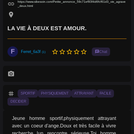
https://www.sibesoin.com/Petite_annonce_59c71ef93f4d6fcf61d3_vie_agrave
link
_deux.html
location_on
LA VIE À DEUX EST AMOUR.
F
star_border
star_border
star_border
star_border
star_border
Ferret_6a3f
chat
Chat
(1)
photo_camera
tag
SPORTIF
PHYSIQUEMENT
ATTRAYANT
FACILE
DECIDER
Jeune homme sportif,physiquement attrayant 
avec un coeur d'ange.Doux et très facile à vivre 
recherche lun rencontre sérieuse.Toi homme 