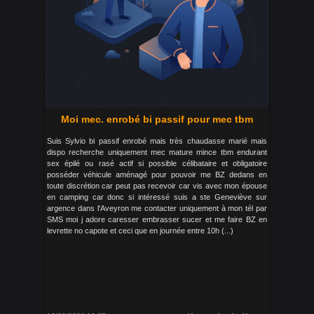
Moi mec. enrobé bi passif pour mec tbm
Suis Sylvio bi passif enrobé mais très chaudasse marié mais
dispo recherche uniquement mec mature mince tbm endurant
sex épilé ou rasé actif si possible célibataire et obligatoire
posséder véhicule aménagé pour pouvoir me BZ dedans en
toute discrétion car peut pas recevoir car vis avec mon épouse
en camping car donc si intéressé suis a ste Geneviève sur
argence dans l'Aveyron me contacter uniquement à mon tél par
SMS moi j adore caresser embrasser sucer et me faire BZ en
levrette no capote et ceci que en journée entre 10h (...)