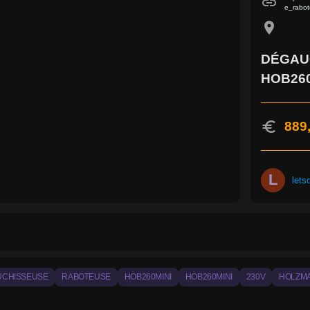
link
e_rabot
location_on
DÉGAU
HOB260
euro
889
L
lets
UCHISSEUSE
RABOTEUSE
HOB260MINI
HOB260MINI
230V
HOLZM