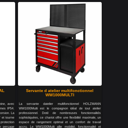
AL
Servante d atelier multifonctionnel
WW1000MULTI
hine, avec
La servante datelier multifonctionnel HOLZMANN
rmes IP54.
WW1000Multi est le compagnon idéal de tout atelier
torsion. La
professionnel. Doté de nombreuses fonctionnalités
° et tourne
sophistiquées, ce chariot offre une flexibilité maximale, un
 protection
espace de rangement optimal et un confort de travail
e perçage
accru. Le WW1000Multi allie mobilité, fonctionnalité et