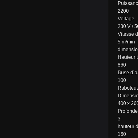
Puissanc
2200
Voltage
230 V / 
Vitesse 
5 m/min
dimensio
Hauteur 
860
Buse d´a
100
Raboteu
Dimensio
400 x 26
Profonde
3
hauteur 
160