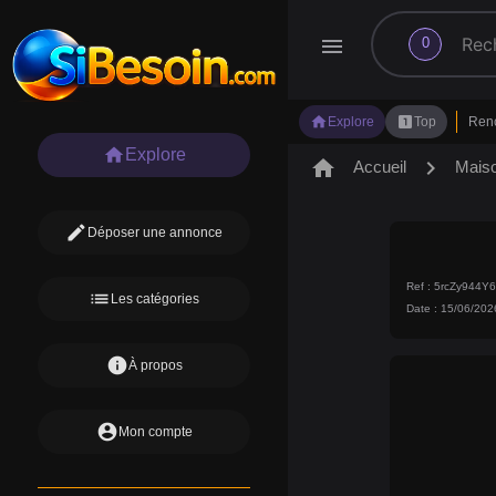
search
menu
0
home
looks_one
Explore
Top
Ren
home
Explore
home
chevron_right
Accueil
Mais
edit
Déposer une annonce
Ref : 5rcZy944Y
list
Les catégories
Date : 15/06/202
info
À propos
account_circle
Mon compte