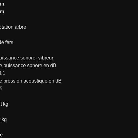
mm
mm
otation arbre
e fers
uissance sonore- vibreur
e puissance sonore en dB
9,1
e pression acoustique en dB
,5
t kg
 kg
ge