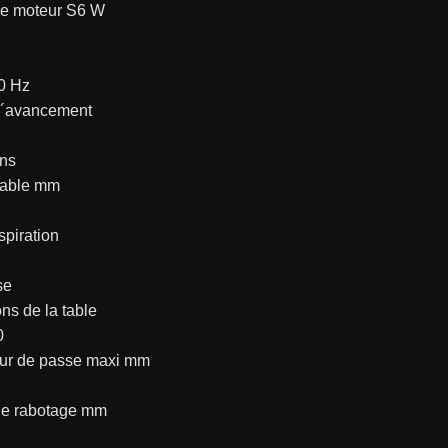
e moteur S6 W
50 Hz
d´avancement
ns
table mm
spiration
se
ns de la table
0
ur de passe maxi mm
de rabotage mm