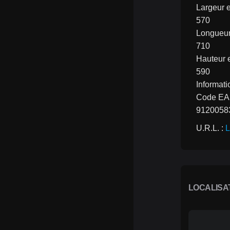
Largeur 
570
Longueu
710
Hauteur
590
Informati
Code E
9120058
U.R.L. : 
L
LOCALISA