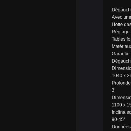
Dégauchis
Avec une 
Hotte das
Réglage c
Tables fo
Matériaux
Garantie
Dégauchi
Dimensio
1040 x 2
Profonde
3
Dimensi
1100 x 1
Inclinai
90-45°
Données 