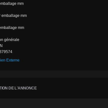
emballage mm
r emballage mm
 emballage mm
on générale
AN
379574
ien Externe
TION DE L'ANNONCE