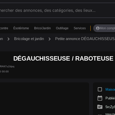
account_circle
contre
Ésotérisme
Brico/Jardin
Outillage
Services
Mon comp
chevron_right
chevron_right
on
Bricolage et jardin
Petite annonce DÉGAUCHISSEU
DÉGAUCHISSEUSE / RABOTEUSE 
6RAft7u2dpq
6 00:00
crop_square
Maiso
date_range
Publié
source
5rcZy
https:/