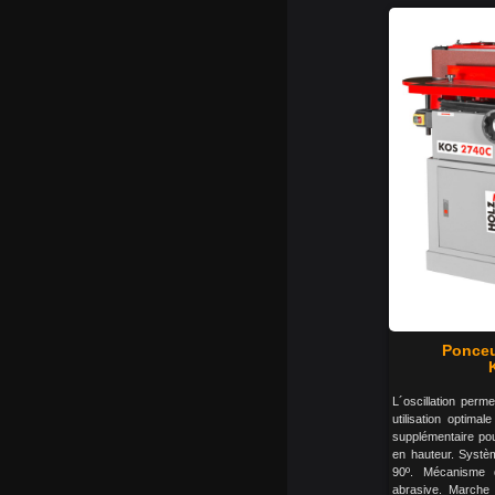
Ponceu
L´oscillation perm
utilisation optima
supplémentaire po
en hauteur. Systè
90º. Mécanisme 
abrasive. Marche 