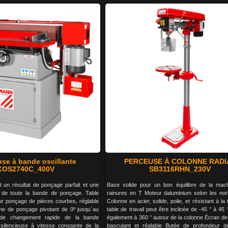
se à bande oscillante
PERCEUSE À COLONNE RADI
KOS2740C_400V
SB3116RHN_230V
et un résultat de ponçage parfait et une
Base solide pour un bon équilibre de la mac
le de toute la bande de ponçage. Table
rainures en T Moteur daluminium selon les no
ur ponçage de pièces courbes, réglable
Colonne en acier, solide, polie, et résistant à la 
me de ponçage pivotant de 0º jusqu´au
table de travail peut être inclinée de -45 ° à 45 
de changement rapide de la bande
également à 360 ° autour de la colonne Écran de
silencieuse à vitesse constante de la
basculant et réglable Butée de profondeur d