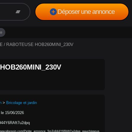
add_circle
Déposer une annonce
clear_all
te
SE / RABOTEUSE HOB260MINI_230V
HOB260MINI_230V
n
>
Bricolage et jardin
 le 15/06/2026
944Y6RAft7u2dpq
/www.sibesoin.com/Petite_annonce_5rcZy944Y6RAft7u2dpq_gauchisseus