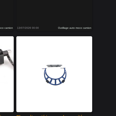
moco camion
13/07/2026 00:00
Outillage auto moco camion