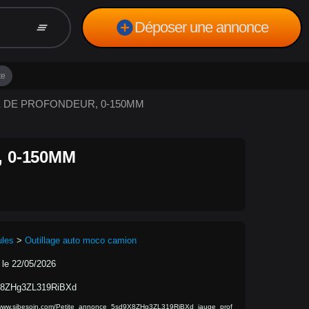
add_circle
Déposer une annonce
clear_all
te
GE DE PROFONDEUR, 0-150MM
 0-150MM
ules
>
Outillage auto moco camion
 le 22/05/2026
8ZHg3ZL319RiBXd
/www.sibesoin.com/Petite_annonce_5sd9X8ZHg3ZL319RiBXd_jauge_prof