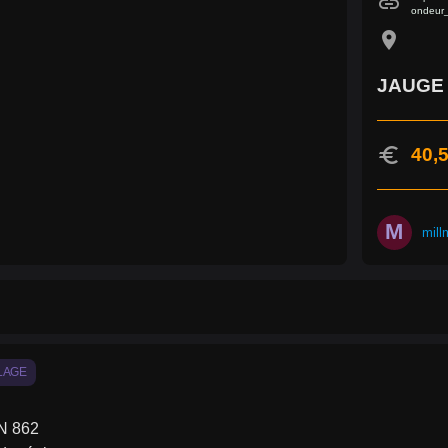
link
ondeur
location_on
JAUGE
euro
40,5
M
mill
LAGE
N 862