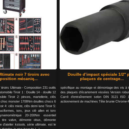
ltimate noir 7 tiroirs avec
Douille d’impact spéciale 1/2'' 
osition mécaniq...
plaques de centrage...
 tiroirs Ultimate - Composition 231 outils
spécifique au montage et démontage des vis à t
omobile Tiroir 1 : Douille 14 - douille 12
des plaques d’écartement vissées Version robu
sible Tiroir 2: pinces, martellerie, clés
Carré d’entraînement selon DIN 3121 ISO 
é à choc monster 1708Nm douilles chocs 6
actionnement de machines Tête brunie Chrome
roir 4: clés mixte, clés demi lune Tiroir 5:
ruciformes, torx, jeux clé allen et torx
ynamométrique 20-200Nm essentiel
 tire valve, démonte obus, démonte
 d'atelier kstools. série ultimate. est le