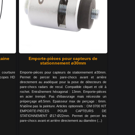
gaine
Emporte-pièces pour capteurs de
stationnement ø30mm
e courbure
Emporte-pièces pour capteurs de stationnement ø30mm.
scopes HD
Permet de percer les pare-chocs avant et arrière
directement au øadéquat pour la pose de détecteurs de
pare-chocs radars de recul. Compatible cliquet et clé à
rochet. Entraînement héxagonal : 13mm. Emporte-pièces
en acier trempé. Pas d'ébavurage mais nécessite un
préperçage ø8.5mm. Epaisseur max de perçage : 6mm.
N'abîme pas la peinture. Articles optionnels : OM 0700 KIT
EMPORTE-PIECES POUR CAPTEURS DE
STATIONNEMENT Ø17-Ø22mm. Permet de percer les
pare-chocs avant et arrière directement au diamètre (...)