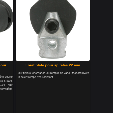
pour
Foret plate pour spirales 22 mm
Pour tuyaux encrassés ou remplis de vase Raccord riveté
ête courte
En acier trempé très résistant
ste 6 pans
1174 Pour
-Molybdène