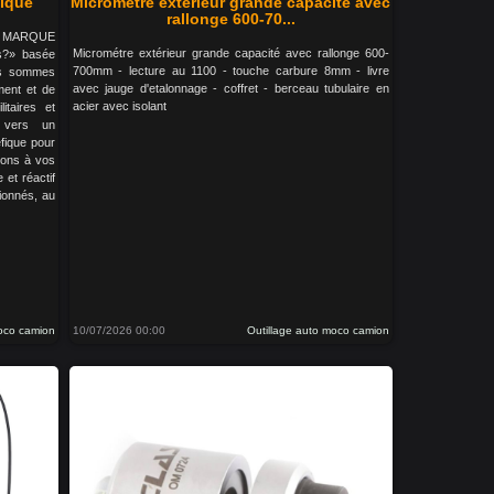
tique
Micrométre extérieur grande capacité avec
rallonge 600-70...
LA MARQUE
Micrométre extérieur grande capacité avec rallonge 600-
s?» basée
700mm - lecture au 1100 - touche carbure 8mm - livre
us sommes
avec jauge d'etalonnage - coffret - berceau tubulaire en
ment et de
acier avec isolant
litaires et
s vers un
fique pour
tons à vos
 et réactif
ionnés, au
moco camion
10/07/2026 00:00
Outillage auto moco camion