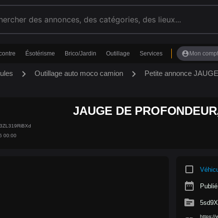
account_circle
contre
Ésotérisme
Brico/Jardin
Outillage
Services
Mon comp
chevron_right
chevron_right
ules
Outillage auto moco camion
Petite annonce JAU
JAUGE DE PROFONDEUR,
g3ZL319RiBXd
6 00:00
crop_square
Véhic
date_range
Publié
source
5sd9X
https:/