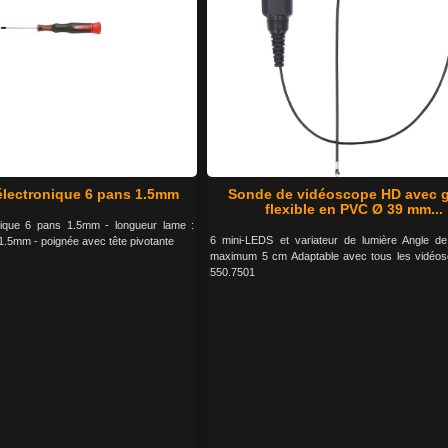
électronique 6 pans 1.5mm
Sonde de vidéoscope HD avec 
flexible en PVC Ø 39 mm...
nique 6 pans 1.5mm - longueur lame :
6 mini-LEDS et variateur de lumière Angle d
1.5mm - poignée avec tête pivotante
maximum 5 cm Adaptable avec tous les vidéo
550.7501