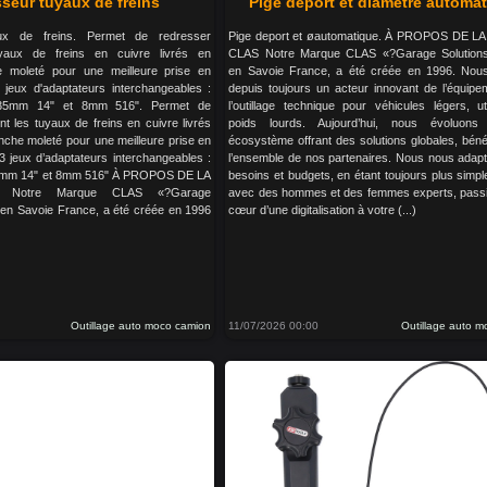
seur tuyaux de freins
Pige deport et diamètre automa
ux de freins. Permet de redresser
Pige deport et øautomatique. À PROPOS DE 
uyaux de freins en cuivre livrés en
CLAS Notre Marque CLAS «?Garage Solution
 moleté pour une meilleure prise en
en Savoie France, a été créée en 1996. No
 jeux d'adaptateurs interchangeables :
depuis toujours un acteur innovant de l’équipe
.35mm 14" et 8mm 516". Permet de
l’outillage technique pour véhicules légers, uti
nt les tuyaux de freins en cuivre livrés
poids lourds. Aujourd’hui, nous évoluon
che moleté pour une meilleure prise en
écosystème offrant des solutions globales, béné
 3 jeux d’adaptateurs interchangeables :
l’ensemble de nos partenaires. Nous nous adap
5mm 14" et 8mm 516" À PROPOS DE LA
besoins et budgets, en étant toujours plus simple
Notre Marque CLAS «?Garage
avec des hommes et des femmes experts, pass
 en Savoie France, a été créée en 1996
cœur d’une digitalisation à votre (...)
Outillage auto moco camion
11/07/2026 00:00
Outillage auto 