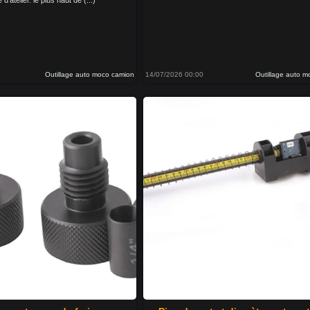
'atelier. le plus haut de (...)
Outillage auto moco camion
14/07/2026 00:00
Outillage auto 