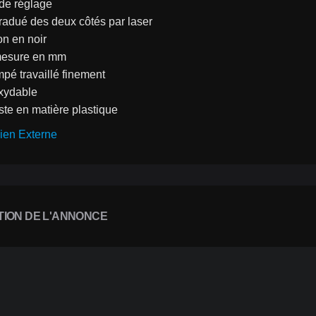
 de réglage
radué des deux côtés par laser
n en noir
mesure en mm
mpé travaillé finement
oxydable
ste en matière plastique
ien Externe
TION DE L'ANNONCE