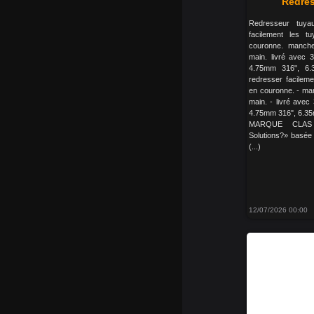
Redres
Redresseur tuya
facilement les t
couronne. manche
main. livré avec 3
4.75mm 316", 6
redresser facileme
en couronne. - man
main. - livré avec
4.75mm 316", 6.3
MARQUE CLAS 
Solutions?» basée
(...)
12/07/2026 00:00