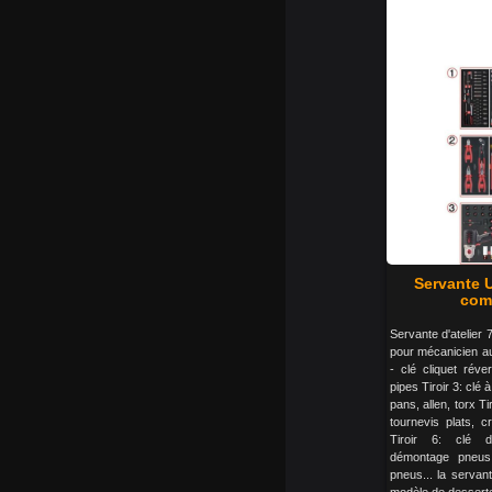
Servante U
comp
Servante d'atelier 7
pour mécanicien aut
- clé cliquet réver
pipes Tiroir 3: cl
pans, allen, torx Ti
tournevis plats, c
Tiroir 6: clé d
démontage pneus
pneus... la servante