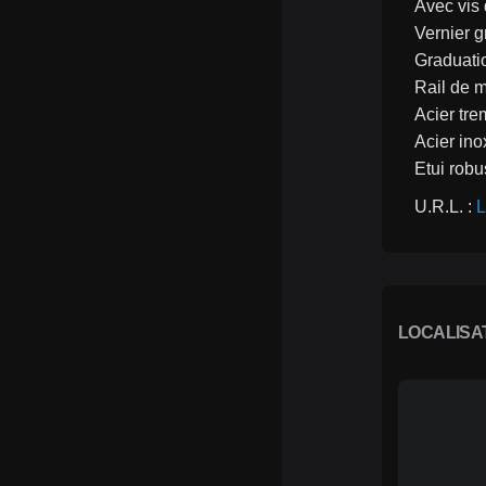
Avec vis
Vernier g
Graduatio
Rail de 
Acier tre
Acier in
Etui robu
U.R.L. : 
L
LOCALISA