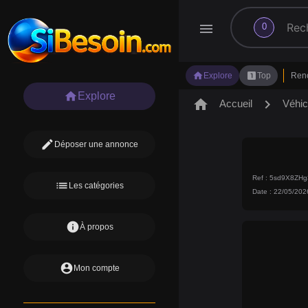
search
menu
0
home
looks_one
Explore
Top
Ren
home
Explore
home
chevron_right
Accueil
Véhic
edit
Déposer une annonce
Ref : 5sd9X8ZH
list
Les catégories
Date : 22/05/202
info
À propos
account_circle
Mon compte