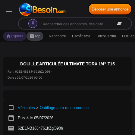
Déposer une annonce
menu
search
clear_all
0
home
looks_one
Explore
Top
Rencontre
Ésotérisme
Brico/Jardin
Outilla
DOUILLE ARTICULÉE ULTIMATE TORX 1/4" T15
Ref : 62E1NB18J4761hZgO98h
Date : 05/07/2026 00:00
crop_square
Véhicules
>
Outillage auto moco camion
date_range
Publié le 05/07/2026
source
62E1NB18J4761hZgO98h