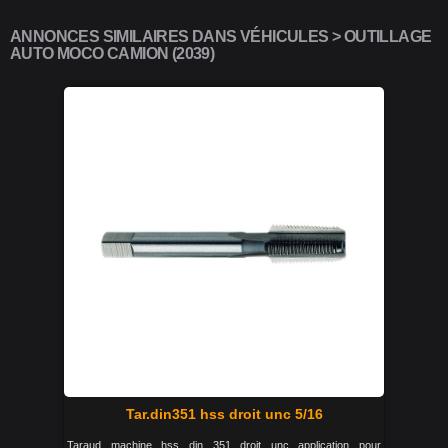
ANNONCES SIMILAIRES DANS VÉHICULES > OUTILLAGE
AUTO MOCO CAMION (2039)
Tar.din351 hss droit unc 5/16
Taraud machine hss din 351 droit unc application pour