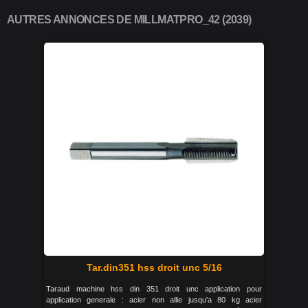
AUTRES ANNONCES DE MILLMATPRO_42 (2039)
Tar.din351 hss droit unc 5/16
Taraud machine hss din 351 droit unc application pour
application generale : acier non allie jusqu'a 80 kg acier