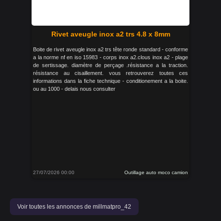
Rivet aveugle inox a2 trs 4.8 x 8mm
Boite de rivet aveugle inox a2 trs tête ronde standard - conforme
a la norme nf en iso 15983 - corps inox a2.clous inox a2 - plage
de sertissage. diamètre de perçage .résistance a la traction.
résistance au cisaillement. vous retrouverez toutes ces
informations dans la fiche technique - conditionement a la boite.
ou au 1000 - delais nous consulter
27/07/2026 00:00
Outillage auto moco camion
Voir toutes les annonces de millmatpro_42