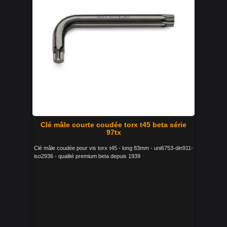
Clé mâle courte coudée torx t45 beta série
97tx
Clé mâle coudée pour vis torx t45 - long 83mm - uni6753-din911-
iso2936 - qualité premium beta depuis 1939