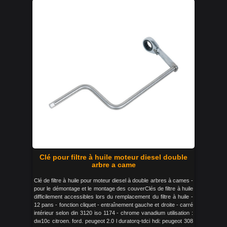
Clé pour filtre à huile moteur diesel double
arbre a came
Clé de filtre à huile pour moteur diesel à double arbres à cames -
pour le démontage et le montage des couverClés de filtre à huile
difficilement accessibles lors du remplacement du filtre à huile -
12 pans - fonction cliquet - entraînement gauche et droite - carré
intérieur selon din 3120 iso 1174 - chrome vanadium utilisation :
dw10c citroen. ford. peugeot 2.0 l duratorq-tdci hdi: peugeot 308