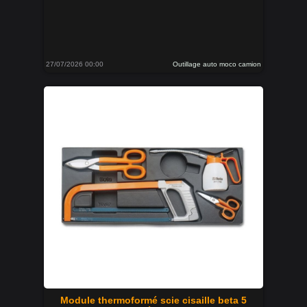
27/07/2026 00:00
Outillage auto moco camion
Module thermoformé scie cisaille beta 5