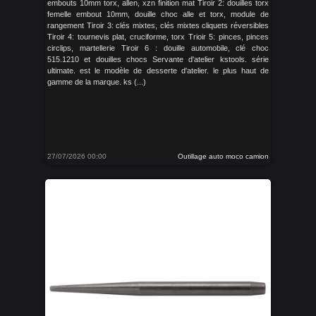
embouts 10mm torx, allen, xzn finition mat Tiroir 2: douilles torx
femelle embout 10mm, douille choc alle et torx, module de
rangement Tiroir 3: clés mixtes, clés mixtes cliquets réversibles
Tiroir 4: tournevis plat, cruciforme, torx Trioir 5: pinces, pinces
circlips, martellerie Tiroir 6 : douille automobile, clé choc
515.1210 et douilles chocs Servante d'atelier kstools. série
ultimate. est le modèle de desserte d'atelier. le plus haut de
gamme de la marque. ks (...)
27/07/2026 00:00
Outillage auto moco camion