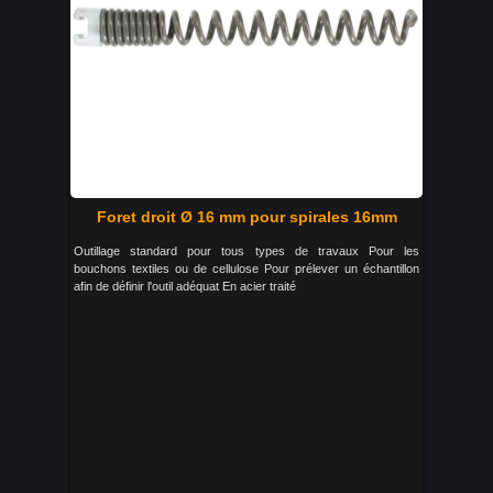
Foret droit Ø 16 mm pour spirales 16mm
Outillage standard pour tous types de travaux Pour les
bouchons textiles ou de cellulose Pour prélever un échantillon
afin de définir l'outil adéquat En acier traité