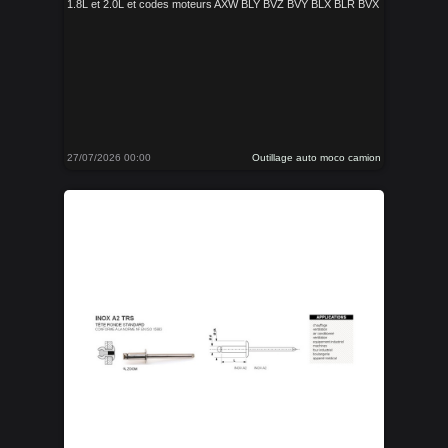
1.8L et 2.0L et codes moteurs AXW BLY BVZ BVY BLX BLR BVX
27/07/2026 00:00
Outillage auto moco camion