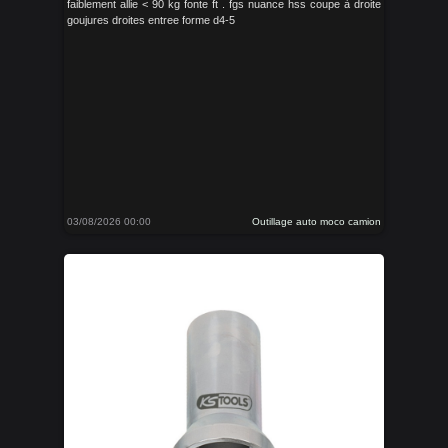
faiblement allie < 90 kg fonte ft . fgs nuance hss coupe à droite
goujures droites entree forme d4-5
03/08/2026 00:00
Outillage auto moco camion