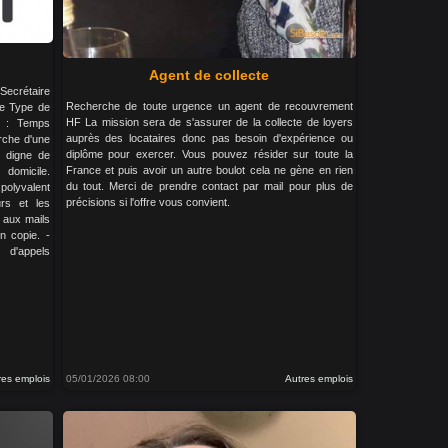
Agent de collecte
Secrétaire
Recherche de toute urgence un agent de recouvrement
ile Type de
HF La mission sera de s'assurer de la collecte de loyers
i : Temps
auprès des locataires donc pas besoin d'expérience ou
erche d'une
diplôme pour exercer. Vous pouvez résider sur toute la
t digne de
France et puis avoir un autre boulot cela ne gène en rien
domicile.
du tout. Merci de prendre contact par mail pour plus de
olyvalent
précisions si l'offre vous convient.
urs et les
e aux mails
n copie. -
d'appels
res emplois
05/01/2026 08:00
Autres emplois