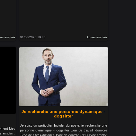
res emplois
01/06/2025 19:40
Autres emplois
Je recherche une personne dynamique -
dogsitter
Je suis: un particulier Intituler du poste: je recherche une
tement Lieu
personne dynamique - dogsitter Lieu de travail: domicile
e emploi :
Type de site: A distance Type de contrat: CDD Type emploi: