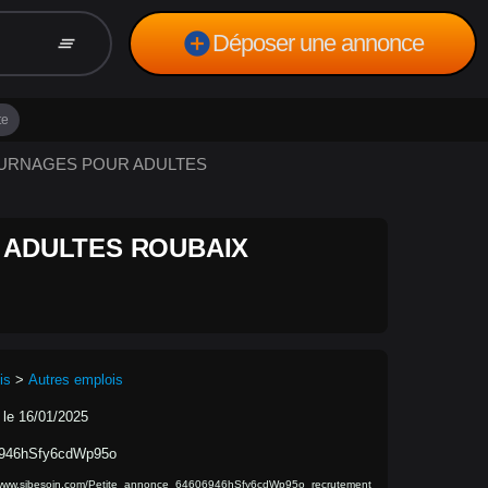
add_circle
Déposer une annonce
clear_all
te
TOURNAGES POUR ADULTES
ADULTES ROUBAIX
is
>
Autres emplois
 le 16/01/2025
946hSfy6cdWp95o
/www.sibesoin.com/Petite_annonce_64606946hSfy6cdWp95o_recrutement