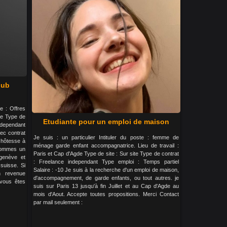
lub
te : Offres
se Type de
Etudiante pour un emploi de maison
ndependant
vec contrat
Je suis : un particulier Intituler du poste : femme de
 hôtesse à
ménage garde enfant accompagnatrice. Lieu de travail :
sommes un
Paris et Cap d'Agde Type de site : Sur site Type de contrat
genève et
: Freelance independant Type emploi : Temps partiel
suisse. Si
Salaire : -10 Je suis à la recherche d'un emploi de maison,
n revenue
d'accompagnement, de garde enfants, ou tout autres. je
vous êtes
suis sur Paris 13 jusqu'à fin Juillet et au Cap d'Agde au
mois d'Aout. Accepte toutes propositions. Merci Contact
par mail seulement :