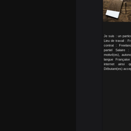
Je suis : un partic
Lieu de travail : 
contrat : Freela
partiel Salaire
motivé(es), auton
langue Français
internet ainsi 
Débutant(es) accep