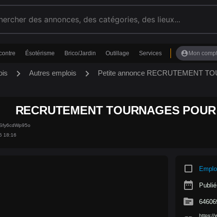
account_circle
contre
Ésotérisme
Brico/Jardin
Outillage
Services
Mon comp
chevron_right
chevron_right
ois
Autres emplois
Petite annonce RECRUTEMENT 
RECRUTEMENT TOURNAGES POUR 
hSfy6cdWp95o
5 18:16
crop_square
Emplo
date_range
Publié
source
64606
https:/