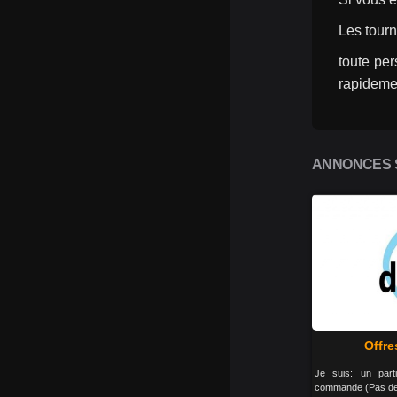
Les tourn
toute per
rapidemen
ANNONCES S
Offre
Je suis: un parti
commande (Pas de n