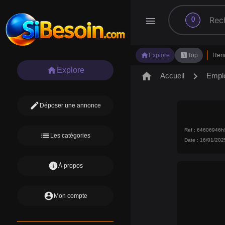
search
menu
0
home
looks_one
Explore
Top
Ren
home
Explore
home
chevron_right
Accueil
Empl
edit
Déposer une annonce
Ref : 64606946
list
Les catégories
Date : 16/01/202
info
À propos
account_circle
Mon compte