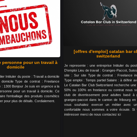
[offres d'emploi] catalan bar c
switzerland
 personne pour un travail à
Je represente : une entreprise Intituler du pos
domicile
D'emploi Lieu de travail : Granges-Paccot, Suis
site : Sur site Type de contrat : Freelance i
lier Intituler du poste : Travail a domicile
Type emploi : Temps partiel Salaire : à définir a
A domicile Type de contrat : Freelance
Le Catalan Bar Club Switzerland recherche une
e : 1300 Bonjour Je suis en urgence a la
50% ou 100% en freelance ou contrat nous 
ersonne pour un travail à domicile. Ce
club de divertissement pour adultes basé à 
faire l'emballage des produits cosmétics
granges-paccot dans le canton de fribourg en 
er pour plus de détails. Cordialement.
vous souhaitez exercer un métier avec u
confortable nous sommes a votre écoute. Si 
intéresser merci de nous contactez ici