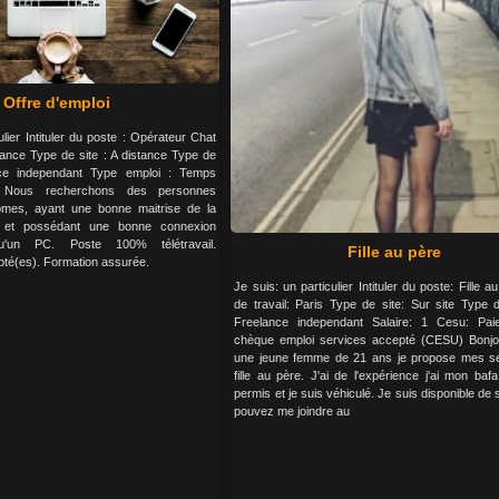
Offre d'emploi
ulier Intituler du poste : Opérateur Chat
France Type de site : A distance Type de
nce independant Type emploi : Temps
 : Nous recherchons des personnes
omes, ayant une bonne maitrise de la
e et possédant une bonne connexion
qu'un PC. Poste 100% télétravail.
Fille au père
té(es). Formation assurée.
Je suis: un particulier Intituler du poste: Fille a
de travail: Paris Type de site: Sur site Type d
Freelance independant Salaire: 1 Cesu: Pai
chèque emploi services accepté (CESU) Bonjou
une jeune femme de 21 ans je propose mes se
fille au père. J'ai de l'expérience j'ai mon baf
permis et je suis véhiculé. Je suis disponible de 
pouvez me joindre au