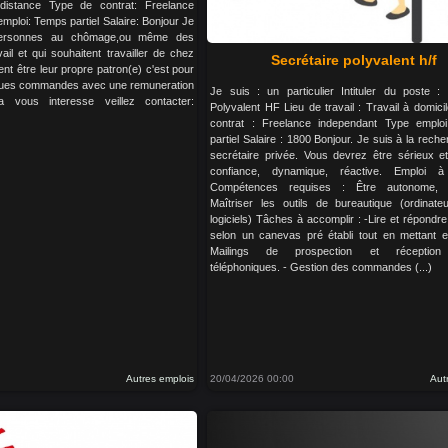
distance Type de contrat: Freelance
mploi: Temps partiel Salaire: Bonjour Je
personnes au chômage,ou même des
ail et qui souhaitent travailler de chez
Secrétaire polyvalent h/f
ent être leur propre patron(e) c'est pour
lques commandes avec une remuneration
Je suis : un particulier Intituler du poste : 
la vous interesse veillez contacter:
Polyvalent HF Lieu de travail : Travail à domic
contrat : Freelance independant Type emplo
partiel Salaire : 1800 Bonjour. Je suis à la rech
secrétaire privée. Vous devrez être sérieux e
confiance, dynamique, réactive. Emploi à 
Compétences requises : Être autonome, p
Maîtriser les outils de bureautique (ordinate
logiciels) Tâches à accomplir : -Lire et répondr
selon un canevas pré établi tout en mettant e
Mailings de prospection et réception 
téléphoniques. - Gestion des commandes (...)
Autres emplois
20/04/2026 00:00
Aut