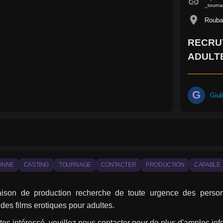
link
_tourna
location_on
Rouba
RECRU
ADULT
G
Giul
ONNE
CASTING
TOURNAGE
CONTACTER
PRODUCTION
CAPABLE
ison de production recherche de toute urgence des perso
des films erotiques pour adultes.
tes intéressé, veuillez nous contacter pour de plus d'amples inf