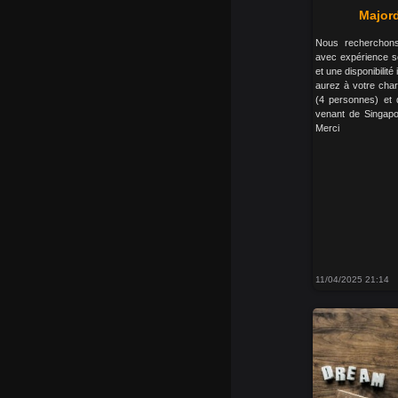
Major
Nous recherchon
avec expérience s
et une disponibilit
aurez à votre char
(4 personnes) et d
venant de Singapou
Merci
11/04/2025 21:14