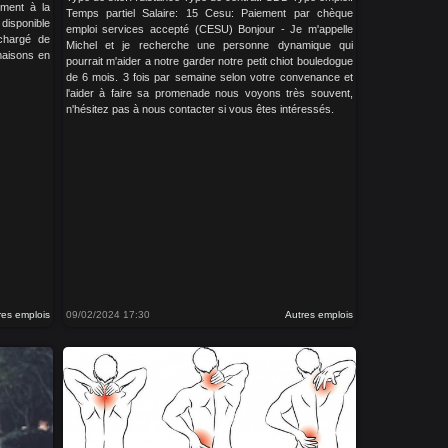
ement à la
Temps partiel Salaire: 15 Cesu: Paiement par chèque
isponible
emploi services accepté (CESU) Bonjour - Je m'appelle
chargé de
Michel et je recherche une personne dynamique qui
maisons en
pourrait m'aider a notre garder notre petit chiot bouledogue
de 6 mois. 3 fois par semaine selon votre convenance et
l'aider à faire sa promenade nous voyons très souvent,
n'hésitez pas à nous contacter si vous êtes intéressés.
res emplois
09/02/2024 17:30
Autres emplois