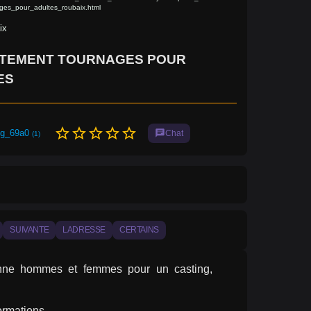
ges_pour_adultes_roubaix.html
ix
TEMENT TOURNAGES POUR
ES
star_border
star_border
star_border
star_border
star_border
ig_69a0
chat
Chat
(1)
SUIVANTE
LADRESSE
CERTAINS
nne hommes et femmes pour un casting, 
ormations.