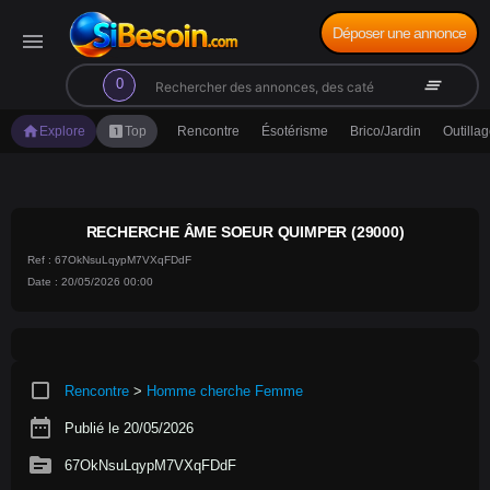
Déposer une annonce
menu
search
clear_all
0
home
looks_one
Explore
Top
Rencontre
Ésotérisme
Brico/Jardin
Outilla
RECHERCHE ÂME SOEUR QUIMPER (29000)
Ref : 67OkNsuLqypM7VXqFDdF
Date : 20/05/2026 00:00
crop_square
Rencontre
>
Homme cherche Femme
date_range
Publié le 20/05/2026
source
67OkNsuLqypM7VXqFDdF