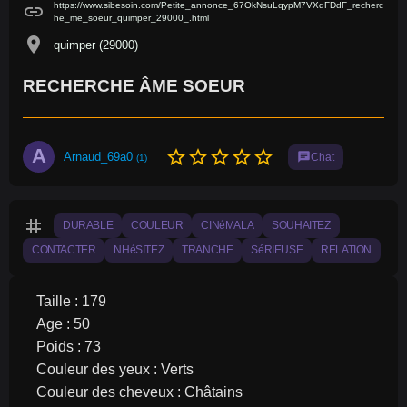
https://www.sibesoin.com/Petite_annonce_67OkNsuLqypM7VXqFDdF_recherc
link
he_me_soeur_quimper_29000_.html
location_on
quimper (29000)
RECHERCHE ÂME SOEUR
A
star_border
star_border
star_border
star_border
star_border
Arnaud_69a0
chat
Chat
(1)
tag
DURABLE
COULEUR
CINéMALA
SOUHAITEZ
CONTACTER
NHéSITEZ
TRANCHE
SéRIEUSE
RELATION
Taille : 179
Age : 50
Poids : 73
Couleur des yeux : Verts
Couleur des cheveux : Châtains