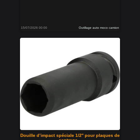
15/07/2026 00:00
Outillage auto moco camion
Douille d’impact spéciale 1/2'' pour plaques de