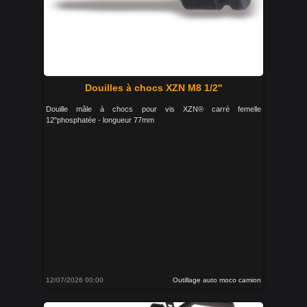
Douilles à chocs XZN M8 1/2''
Douille mâle à chocs pour vis XZN® carré femelle
12"phosphatée - longueur 77mm
12/07/2026 00:00
Outillage auto moco camion