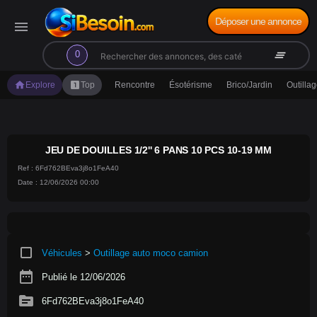
Déposer une annonce
menu
search
clear_all
0
home
looks_one
Explore
Top
Rencontre
Ésotérisme
Brico/Jardin
Outilla
JEU DE DOUILLES 1/2'' 6 PANS 10 PCS 10-19 MM
Ref : 6Fd762BEva3j8o1FeA40
Date : 12/06/2026 00:00
crop_square
Véhicules
>
Outillage auto moco camion
date_range
Publié le 12/06/2026
source
6Fd762BEva3j8o1FeA40