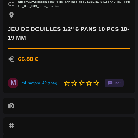
https://www.sibesoin.com/Petite_annonce_6Fd762BEva3j8o1FeA40_jeu_douil
link
les_039_039_pans_pcs.html
location_on
JEU DE DOUILLES 1/2'' 6 PANS 10 PCS 10-
19 MM
euro
66,88 €
M
star_border
star_border
star_border
star_border
star_border
millmatpro_42
chat
Chat
(1840)
photo_camera
tag