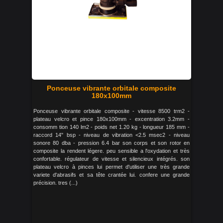
Ponceuse vibrante orbitale composite
180x100mm
Ponceuse vibrante orbitale composite - vitesse 8500 trm2 -
plateau velcro et pince 180x100mm - excentration 3.2mm -
consomm tion 140 lm2 - poids net 1.20 kg - longueur 185 mm -
raccord 14" bsp - niveau de vibration <2.5 msec2 - niveau
sonore 80 dba - pression 6.4 bar son corps et son rotor en
composite la rendent légere. peu sensible a l'oxydation et très
confortable. régulateur de vitesse et silencieux intégrés. son
plateau velcro à pinces lui permet d'utiliser une très grande
variete d'abrasifs et sa tête crantée lui. confere une grande
précision. tres (...)