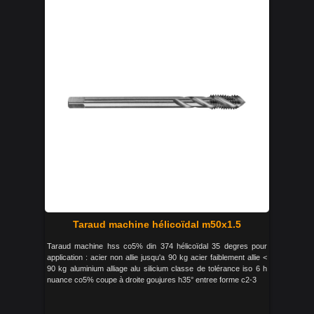
Taraud machine hélicoïdal m50x1.5
Taraud machine hss co5% din 374 hélicoïdal 35 degres pour
application : acier non allie jusqu'a 90 kg acier faiblement allie <
90 kg aluminium alliage alu silicium classe de tolérance iso 6 h
nuance co5% coupe à droite goujures h35° entree forme c2-3