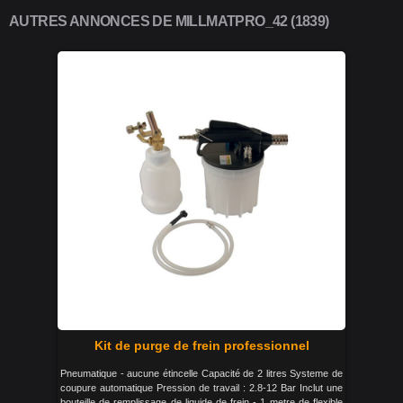
AUTRES ANNONCES DE MILLMATPRO_42 (1839)
Kit de purge de frein professionnel
Pneumatique - aucune étincelle Capacité de 2 litres Systeme de
coupure automatique Pression de travail : 2.8-12 Bar Inclut une
bouteille de remplissage de liquide de frein - 1 metre de flexible