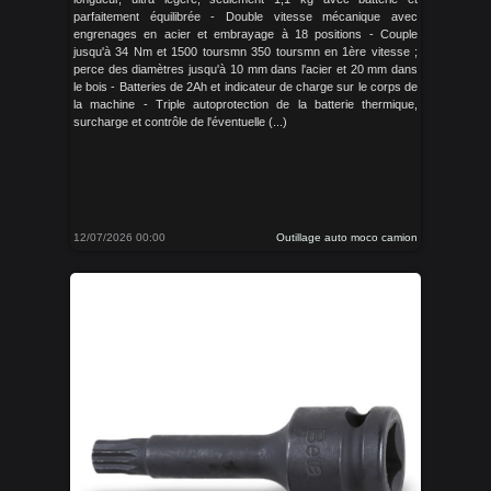
parfaitement équilibrée - Double vitesse mécanique avec
engrenages en acier et embrayage à 18 positions - Couple
jusqu'à 34 Nm et 1500 toursmn 350 toursmn en 1ère vitesse ;
perce des diamètres jusqu'à 10 mm dans l'acier et 20 mm dans
le bois - Batteries de 2Ah et indicateur de charge sur le corps de
la machine - Triple autoprotection de la batterie thermique,
surcharge et contrôle de l'éventuelle (...)
12/07/2026 00:00
Outillage auto moco camion