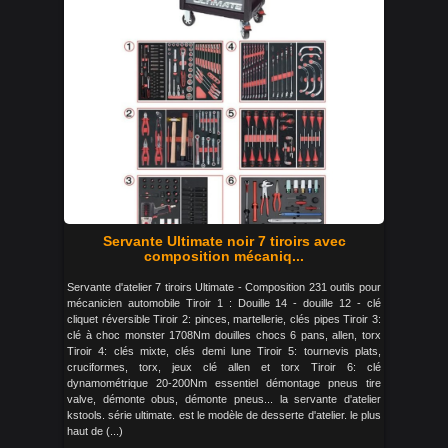
Servante Ultimate noir 7 tiroirs avec
composition mécaniq...
Servante d'atelier 7 tiroirs Ultimate - Composition 231 outils pour
mécanicien automobile Tiroir 1 : Douille 14 - douille 12 - clé
cliquet réversible Tiroir 2: pinces, martellerie, clés pipes Tiroir 3:
clé à choc monster 1708Nm douilles chocs 6 pans, allen, torx
Tiroir 4: clés mixte, clés demi lune Tiroir 5: tournevis plats,
cruciformes, torx, jeux clé allen et torx Tiroir 6: clé
dynamométrique 20-200Nm essentiel démontage pneus tire
valve, démonte obus, démonte pneus... la servante d'atelier
kstools. série ultimate. est le modèle de desserte d'atelier. le plus
haut de (...)