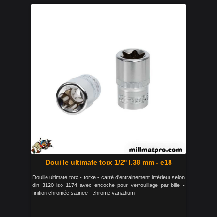
Douille ultimate torx 1/2'' l.38 mm - e18
Douille ultimate torx - torxe - carré d'entrainement intérieur selon
din 3120 iso 1174 avec encoche pour verrouillage par bille -
finition chromée satinee - chrome vanadium