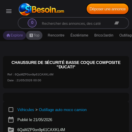
Déposer une annonce
menu
search
clear_all
0
home
looks_one
Explore
Top
Rencontre
Ésotérisme
Brico/Jardin
Outilla
CHAUSSURE DE SÉCURITÉ BASSE COQUE COMPOSITE
"DUCATI"
Ref : 6QaMZP0on9p61CAXKL4M
Date : 21/05/2026 00:00
crop_square
Véhicules
>
Outillage auto moco camion
date_range
Publié le 21/05/2026
source
6QaMZP0on9p61CAXKL4M