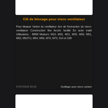
Clé de blocage pour visco ventilateur
Pour bloquer l'arbre du ventilateur lors de l'extraction du visco-
ventilateur Construction fine Accès facilité En acier traité
Utilisations : BMW Moteurs M10, M20, M21, M30, M50, M51,
M52, M52TU, M54, M56, M70, M73, S14 et S38
07/07/2026 00:00
Outillage auto moco camion