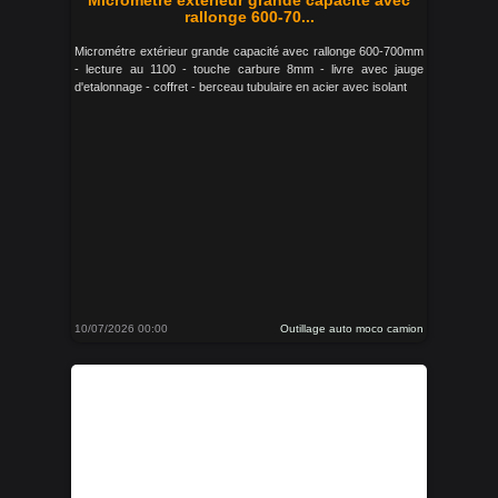
Micrométre extérieur grande capacité avec
rallonge 600-70...
Micrométre extérieur grande capacité avec rallonge 600-700mm
- lecture au 1100 - touche carbure 8mm - livre avec jauge
d'etalonnage - coffret - berceau tubulaire en acier avec isolant
10/07/2026 00:00
Outillage auto moco camion