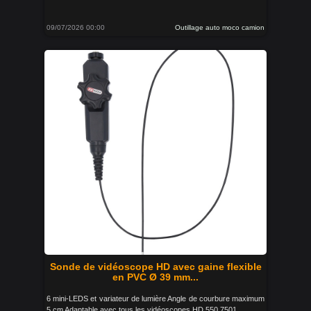
09/07/2026 00:00
Outillage auto moco camion
Sonde de vidéoscope HD avec gaine flexible
en PVC Ø 39 mm...
6 mini-LEDS et variateur de lumière Angle de courbure maximum
5 cm Adaptable avec tous les vidéoscopes HD 550.7501