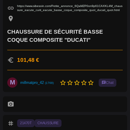
https://www.sibesoin.com/Petite_annonce_6QaMZP0on9p61CAXKL4M_chaus
link
sure_eacute_curit_eacute_basse_coque_composite_quot_ducati_quot.html
location_on
CHAUSSURE DE SÉCURITÉ BASSE
COQUE COMPOSITE "DUCATI"
euro
101,48 €
M
star_border
star_border
star_border
star_border
star_border
millmatpro_42
chat
Chat
(1768)
photo_camera
tag
21470T
CHAUSSURE