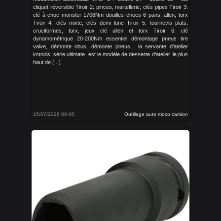
cliquet réversible Tiroir 2: pinces, martellerie, clés pipes Tiroir 3:
clé à choc monster 1708Nm douilles chocs 6 pans, allen, torx
Tiroir 4: clés mixte, clés demi lune Tiroir 5: tournevis plats,
cruciformes, torx, jeux clé allen et torx Tiroir 6: clé
dynamométrique 20-200Nm essentiel démontage pneus tire
valve, démonte obus, démonte pneus... la servante d'atelier
kstools. série ultimate. est le modèle de desserte d'atelier. le plus
haut de (...)
15/07/2026 00:00
Outillage auto moco camion