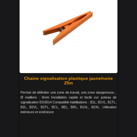
Chaine signalisation plastique jaune/noire
25m
Permet de délimiter une zone de travail, une zone dangereuse...
Ø maillons : 6mm Installation rapide et facile sur poteau de
signalisation EG0014 Compatible habilitations : B1L, B1VL, B1TL,
B2L, B2VL, B2TL, BCL, BEL, BRL, B1XL, B2XL. Utilisation
intérieure et extérieure