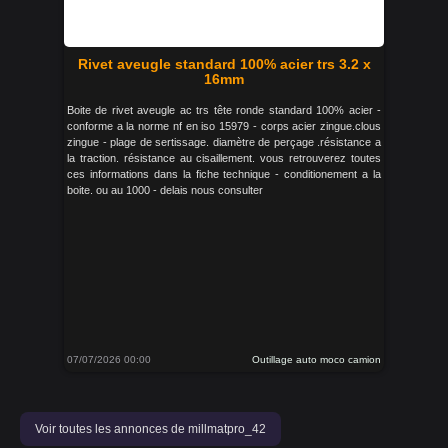
Rivet aveugle standard 100% acier trs 3.2 x
16mm
Boite de rivet aveugle ac trs tête ronde standard 100% acier -
conforme a la norme nf en iso 15979 - corps acier zingue.clous
zingue - plage de sertissage. diamètre de perçage .résistance a
la traction. résistance au cisaillement. vous retrouverez toutes
ces informations dans la fiche technique - conditionement a la
boite. ou au 1000 - delais nous consulter
07/07/2026 00:00
Outillage auto moco camion
Voir toutes les annonces de millmatpro_42