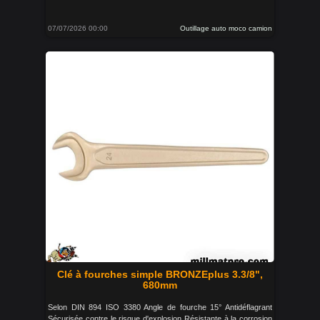
07/07/2026 00:00
Outillage auto moco camion
Clé à fourches simple BRONZEplus 3.3/8",
680mm
Selon DIN 894 ISO 3380 Angle de fourche 15° Antidéflagrant
Sécurisée contre le risque d'explosion Résistante à la corrosion