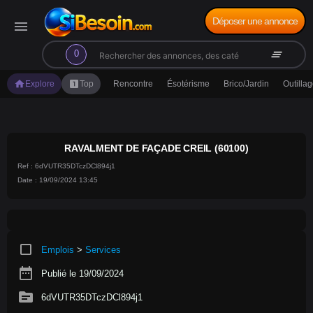
Déposer une annonce
menu
search
clear_all
0
home
looks_one
Explore
Top
Rencontre
Ésotérisme
Brico/Jardin
Outilla
RAVALMENT DE FAÇADE CREIL (60100)
Ref : 6dVUTR35DTczDCl894j1
Date : 19/09/2024 13:45
crop_square
Emplois
>
Services
date_range
Publié le 19/09/2024
source
6dVUTR35DTczDCl894j1