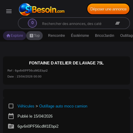
Déposer une annonce
menu
search
clear_all
0
home
looks_one
Explore
Top
Rencontre
Ésotérisme
Brico/Jardin
Outilla
FONTAINE D ATELIER DE LAVAGE 75L
Ref : 6gv6ri0PF56cdM1Ebpi2
Date : 15/04/2026 00:00
crop_square
Véhicules
>
Outillage auto moco camion
date_range
Publié le 15/04/2026
source
6gv6ri0PF56cdM1Ebpi2