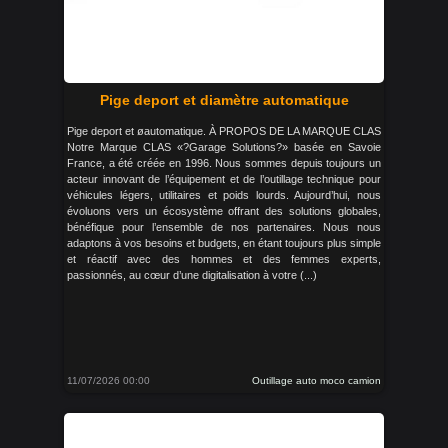
Pige deport et diamètre automatique
Pige deport et øautomatique. À PROPOS DE LA MARQUE CLAS
Notre Marque CLAS «?Garage Solutions?» basée en Savoie
France, a été créée en 1996. Nous sommes depuis toujours un
acteur innovant de l’équipement et de l’outillage technique pour
véhicules légers, utilitaires et poids lourds. Aujourd’hui, nous
évoluons vers un écosystème offrant des solutions globales,
bénéfique pour l’ensemble de nos partenaires. Nous nous
adaptons à vos besoins et budgets, en étant toujours plus simple
et réactif avec des hommes et des femmes experts,
passionnés, au cœur d’une digitalisation à votre (...)
11/07/2026 00:00
Outillage auto moco camion