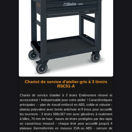
Chariot de service d'atelier gris à 3 tiroirs
RSC51-A
Chariot de service d'atelier à 3 tiroirs Entièrement rénové et
accessoirisé ! Indispensable pour votre atelier ! Caractéristiques
principales : - plan de travail renforcé en ABS, solide et robuste -
plateau polyvalent avec bords antichute et 8 trous pour accueillir
les tournevis - 3 tiroirs 588x367 mm avec glissières à roulement
à billes, 70 mm de haut - bases de tiroirs protégées par des tapis
en caoutchouc moussé - chaque tiroir peut accueillir jusqu'à 4
plateaux thermoformés en mousse EVA ou ABS - serrure de