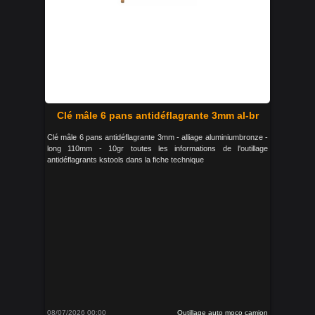
Clé mâle 6 pans antidéflagrante 3mm al-br
Clé mâle 6 pans antidéflagrante 3mm - alliage aluminiumbronze -
long 110mm - 10gr toutes les informations de l'outillage
antidéflagrants kstools dans la fiche technique
08/07/2026 00:00
Outillage auto moco camion