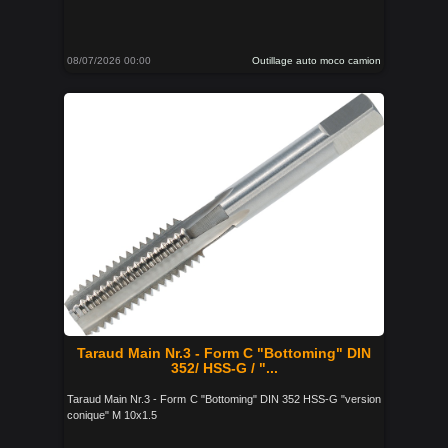
08/07/2026 00:00
Outillage auto moco camion
Taraud Main Nr.3 - Form C "Bottoming" DIN
352/ HSS-G / "...
Taraud Main Nr.3 - Form C "Bottoming" DIN 352 HSS-G "version
conique" M 10x1.5