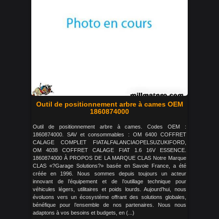
Outil de positionnement arbre à cames OEM
1860874000
Outil de positionnement arbre à cames. Codes OEM :
1860874000. SAV et consommables : OM 6400 COFFRET
CALAGE COMPLET FIATALFALANCIAOPELSUZUKIFORD,
OM 4038 COFFRET CALAGE FIAT 1.6 16V ESSENCE.
1860874000 À PROPOS DE LA MARQUE CLAS Notre Marque
CLAS «?Garage Solutions?» basée en Savoie France, a été
créée en 1996. Nous sommes depuis toujours un acteur
innovant de l’équipement et de l’outillage technique pour
véhicules légers, utilitaires et poids lourds. Aujourd’hui, nous
évoluons vers un écosystème offrant des solutions globales,
bénéfique pour l’ensemble de nos partenaires. Nous nous
adaptons à vos besoins et budgets, en (...)