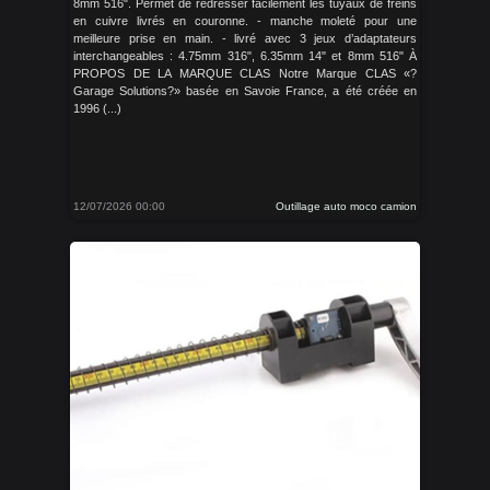
8mm 516". Permet de redresser facilement les tuyaux de freins
en cuivre livrés en couronne. - manche moleté pour une
meilleure prise en main. - livré avec 3 jeux d’adaptateurs
interchangeables : 4.75mm 316", 6.35mm 14" et 8mm 516" À
PROPOS DE LA MARQUE CLAS Notre Marque CLAS «?
Garage Solutions?» basée en Savoie France, a été créée en
1996 (...)
12/07/2026 00:00
Outillage auto moco camion