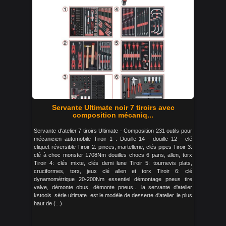
Servante Ultimate noir 7 tiroirs avec
composition mécaniq...
Servante d'atelier 7 tiroirs Ultimate - Composition 231 outils pour
mécanicien automobile Tiroir 1 : Douille 14 - douille 12 - clé
cliquet réversible Tiroir 2: pinces, martellerie, clés pipes Tiroir 3:
clé à choc monster 1708Nm douilles chocs 6 pans, allen, torx
Tiroir 4: clés mixte, clés demi lune Tiroir 5: tournevis plats,
cruciformes, torx, jeux clé allen et torx Tiroir 6: clé
dynamométrique 20-200Nm essentiel démontage pneus tire
valve, démonte obus, démonte pneus... la servante d'atelier
kstools. série ultimate. est le modèle de desserte d'atelier. le plus
haut de (...)