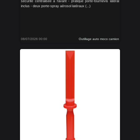
sécurité centralisée à l'avant - pratique porte-tournevis latéral
inclus - deux porte-spray aérosol latéraux (...)
08/07/2026 00:00
Outillage auto moco camion