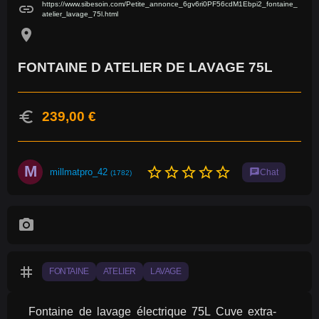
https://www.sibesoin.com/Petite_annonce_6gv6ri0PF56cdM1Ebpi2_fontaine_
link
atelier_lavage_75l.html
location_on
FONTAINE D ATELIER DE LAVAGE 75L
euro
239,00 €
M
star_border
star_border
star_border
star_border
star_border
millmatpro_42
chat
Chat
(1782)
photo_camera
tag
FONTAINE
ATELIER
LAVAGE
Fontaine de lavage électrique 75L Cuve extra-