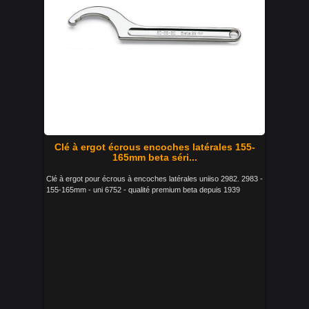
Clé à ergot écrous encoches latérales 155-
165mm beta séri...
Clé à ergot pour écrous à encoches latérales uniiso 2982. 2983 -
155-165mm - uni 6752 - qualité premium beta depuis 1939