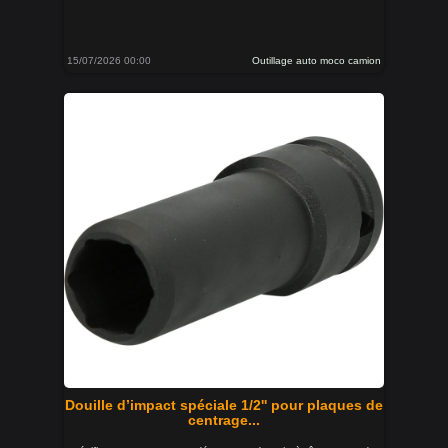
15/07/2026 00:00
Outillage auto moco camion
Douille d’impact spéciale 1/2'' pour plaques de
centrage...