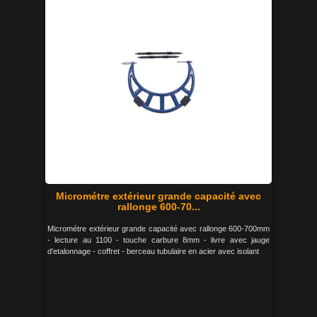
Micrométre extérieur grande capacité avec
rallonge 600-70...
Micrométre extérieur grande capacité avec rallonge 600-700mm
- lecture au 1100 - touche carbure 8mm - livre avec jauge
d'etalonnage - coffret - berceau tubulaire en acier avec isolant