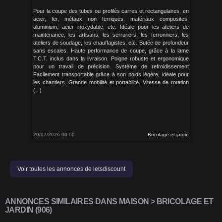
Pour la coupe des tubes ou profilés carres et rectangulaires, en
acier, fer, métaux non ferriques, matériaux composites,
aluminium, acier inoxydable, etc. Idéale pour les ateliers de
maintenance, les artisans, les serruriers, les ferronniers, les
ateliers de soudage, les chauffagistes, etc. Butée de profondeur
sans escales. Haute performance de coupe, grâce à la lame
T.C.T. inclus dans la livraison. Poigne robuste et ergonomique
pour un travail de précision. Système de refroidissement
Facilement transportable grâce à son poids légère, idéale pour
les chantiers. Grande mobilité et portabilité. Vitesse de rotation
(...)
20/07/2026 00:00
Bricolage et jardin
Voir toutes les annonces de letsdiscount
ANNONCES SIMILAIRES DANS MAISON > BRICOLAGE ET
JARDIN (906)