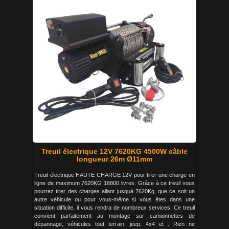
Treuil électrique 12V 7620KG 4500W câble
longueur 26m Ø11mm
Treuil électrique HAUTE CHARGE 12V pour tirer une charge en
ligne de maximum 7620KG 16800 livres. Grâce à ce treuil vous
pourrez tirer des charges allant jusquà 7620Kg, que ce soit un
autre véhicule ou pour vous-même si vous êtes dans une
situation difficile, il vous rendra de nombreux services. Ce treuil
convient parfaitement au montage sur camionnettes de
dépannage, véhicules tout terrain, jeep, 4x4 et . Rien ne