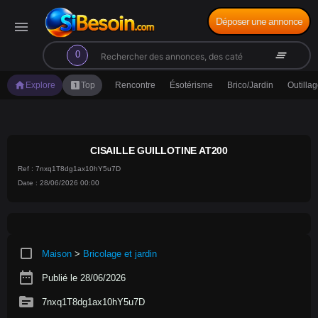
Déposer une annonce
menu
search
clear_all
0
home
looks_one
Explore
Top
Rencontre
Ésotérisme
Brico/Jardin
Outilla
CISAILLE GUILLOTINE AT200
Ref : 7nxq1T8dg1ax10hY5u7D
Date : 28/06/2026 00:00
crop_square
Maison
>
Bricolage et jardin
date_range
Publié le 28/06/2026
source
7nxq1T8dg1ax10hY5u7D