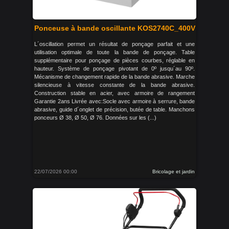
Ponceuse à bande oscillante KOS2740C_400V
L´oscillation permet un résultat de ponçage parfait et une
utilisation optimale de toute la bande de ponçage. Table
supplémentaire pour ponçage de pièces courbes, réglable en
hauteur. Système de ponçage pivotant de 0º jusqu´au 90º.
Mécanisme de changement rapide de la bande abrasive. Marche
silencieuse à vitesse constante de la bande abrasive.
Construction stable en acier, avec armoire de rangement
Garantie 2ans Livrée avec:Socle avec armoire à serrure, bande
abrasive, guide d´onglet de précision, butée de table. Manchons
ponceurs Ø 38, Ø 50, Ø 76. Données sur les (...)
22/07/2026 00:00
Bricolage et jardin