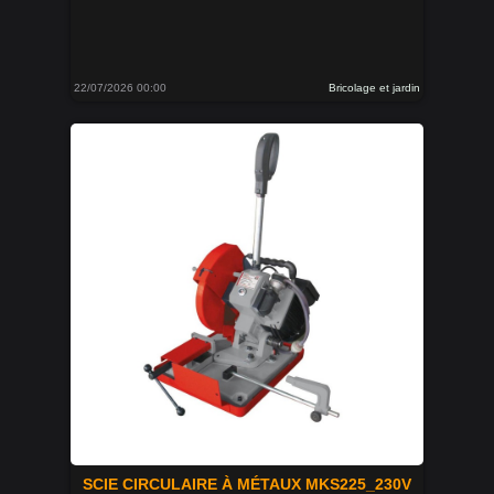
22/07/2026 00:00
Bricolage et jardin
SCIE CIRCULAIRE À MÉTAUX MKS225_230V