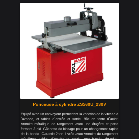
Ponceuse à cylindre ZS560U_230V
Equipé avec un convoyeur permettant la variation de la vitesse d
´avance, et tables d´entrée et sortie. Bâti en fonte d´acier.
Armoire métallique de rangement avec une étagère et porte
fermant à clé. Gâchette de blocage pour un changement rapide
de la bande. Garantie 2ans Livrée avec:Armoire de rangement
métallique, tables d´entrée et sortie, une bande abrasive.