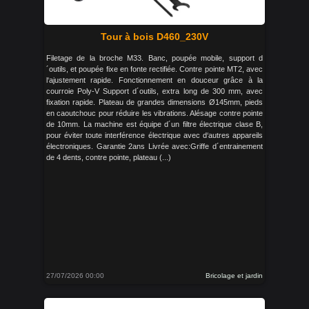
Tour à bois D460_230V
Filetage de la broche M33. Banc, poupée mobile, support d
´outils, et poupée fixe en fonte rectifiée. Contre pointe MT2, avec
l‘ajustement rapide. Fonctionnement en douceur grâce à la
courroie Poly-V Support d´outils, extra long de 300 mm, avec
fixation rapide. Plateau de grandes dimensions Ø145mm, pieds
en caoutchouc pour réduire les vibrations. Alésage contre pointe
de 10mm. La machine est équipe d´un filtre électrique clase B,
pour éviter toute interférence électrique avec d‘autres appareils
électroniques. Garantie 2ans Livrée avec:Griffe d´entrainement
de 4 dents, contre pointe, plateau (...)
27/07/2026 00:00
Bricolage et jardin