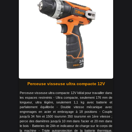
Perceuse visseuse ultra compacte 12V
Perceuse visseuse ultra compacte 12V Idéal pour travailler dans
les espaces restreints - Ultra compacte, seulement 176 mm de
longueur, ultra légère, seulement 1,1 kg avec batterie et
parfaitement équilibrée - Double vitesse mécanique avec
engrenages en acier et embrayage à 18 positions - Couple
jusqu'à 34 Nm et 1500 toursmn 350 toursmn en 1ère vitesse ;
perce des diamètres jusqu'à 10 mm dans l'acier et 20 mm dans
le bois - Batteries de 2Ah et indicateur de charge sur le corps de
la machine - Triple autoprotection de la batterie thermique,