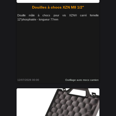
Douilles à chocs XZN M8 1/2''
Douille mâle à chocs pour vis XZN® carré femelle
12"phosphatée - longueur 77mm
12/07/2026 00:00
Outillage auto moco camion