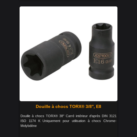
Douille à chocs TORX® 3/8'', E8
Douille à chocs TORX® 38'' Carré intérieur d'après DIN 3121
ISO 1174 K Uniquement pour utilisation à chocs Chrome-
Molybdène