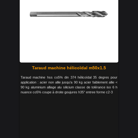
Taraud machine hélicoïdal m50x1.5
Taraud machine hss co5% din 374 hélicoïdal 35 degres pour
application : acier non allie jusqu'a 90 kg acier faiblement allie <
90 kg aluminium alliage alu silicium classe de tolérance iso 6 h
nuance co5% coupe à droite goujures h35° entree forme c2-3