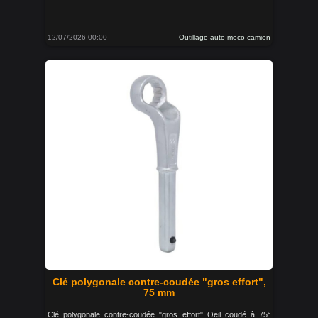
12/07/2026 00:00
Outillage auto moco camion
Clé polygonale contre-coudée "gros effort",
75 mm
Clé polygonale contre-coudée "gros effort" Oeil coudé à 75°