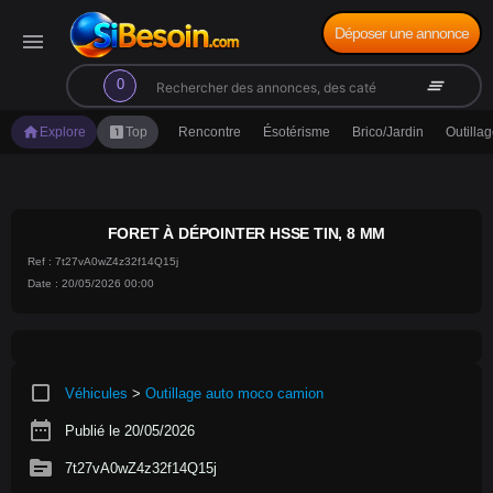
Déposer une annonce
menu
search
clear_all
0
home
looks_one
Explore
Top
Rencontre
Ésotérisme
Brico/Jardin
Outilla
FORET À DÉPOINTER HSSE TIN, 8 MM
Ref : 7t27vA0wZ4z32f14Q15j
Date : 20/05/2026 00:00
crop_square
Véhicules
>
Outillage auto moco camion
date_range
Publié le 20/05/2026
source
7t27vA0wZ4z32f14Q15j