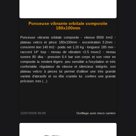
Ponceuse vibrante orbitale composite
180x100mm
Ponceuse vibrante orbitale composite - vitesse 8500 trm2 -
plateau velcro et pince 180x100mm - excentration 3.2mm -
consomm tion 140 lm2 - poids net 1.20 kg - longueur 185 mm -
raccord 14" bsp - niveau de vibration <2.5 msec2 - niveau
sonore 80 dba - pression 6.4 bar son corps et son rotor en
composite la rendent légere. peu sensible a l'oxydation et très
confortable. régulateur de vitesse et silencieux intégrés. son
plateau velcro à pinces lui permet d'utiliser une très grande
variete d'abrasifs et sa tête crantée lui. confere une grande
précision. tres (...)
12/07/2026 00:00
Outillage auto moco camion