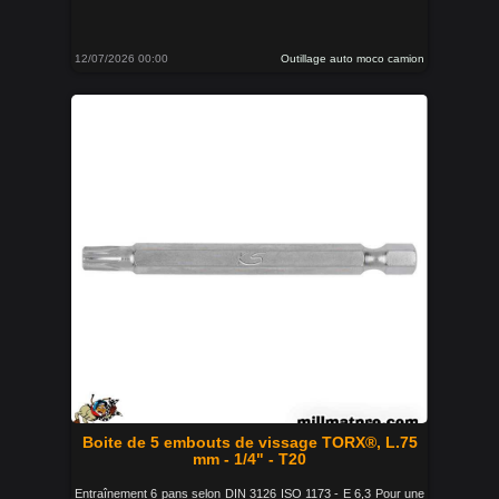
12/07/2026 00:00
Outillage auto moco camion
Boite de 5 embouts de vissage TORX®, L.75
mm - 1/4" - T20
Entraînement 6 pans selon DIN 3126 ISO 1173 - E 6,3 Pour une