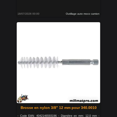
18/07/2026 00:00
Outillage auto moco camion
Brosse en nylon 3/8" 12 mm pour 340.0010
- Code EAN: 4042146593196 - Diamètre en mm: 12,0 mm -