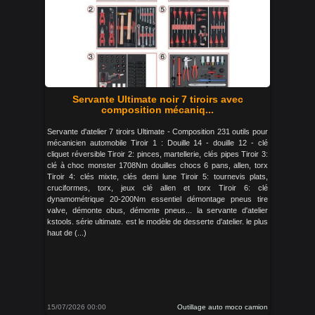
Servante Ultimate noir 7 tiroirs avec
composition mécaniq...
Servante d'atelier 7 tiroirs Ultimate - Composition 231 outils pour
mécanicien automobile Tiroir 1 : Douille 14 - douille 12 - clé
cliquet réversible Tiroir 2: pinces, martellerie, clés pipes Tiroir 3:
clé à choc monster 1708Nm douilles chocs 6 pans, allen, torx
Tiroir 4: clés mixte, clés demi lune Tiroir 5: tournevis plats,
cruciformes, torx, jeux clé allen et torx Tiroir 6: clé
dynamométrique 20-200Nm essentiel démontage pneus tire
valve, démonte obus, démonte pneus... la servante d'atelier
kstools. série ultimate. est le modèle de desserte d'atelier. le plus
haut de (...)
15/07/2026 00:00
Outillage auto moco camion