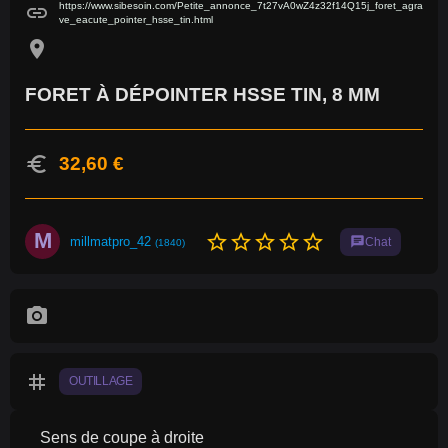
https://www.sibesoin.com/Petite_annonce_7t27vA0wZ4z32f14Q15j_foret_agra
link
ve_eacute_pointer_hsse_tin.html
location_on
FORET À DÉPOINTER HSSE TIN, 8 MM
euro
32,60 €
M
star_border
star_border
star_border
star_border
star_border
millmatpro_42
chat
Chat
(1840)
photo_camera
tag
OUTILLAGE
Sens de coupe à droite