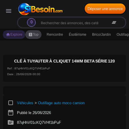
Déposer une annonce
menu
search
clear_all
0
home
looks_one
Explore
Top
Rencontre
Ésotérisme
Brico/Jardin
Outilla
CLÉ À TUYAUTER À CLIQUET 14MM BETA SÉRIE 120
Ref : 87qHhV01cKQ7VHf1bPuF
Date : 26/06/2026 00:00
crop_square
Véhicules
>
Outillage auto moco camion
date_range
Publié le 26/06/2026
source
87qHhV01cKQ7VHf1bPuF