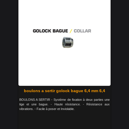
boulons a sertir golock bague 6,4 mm 6,4
BOULONS A SERTIR - Système de fixation à deux parties une
tige et une bague. - Haute résistance. - Résistance aux
vibrations. - Facile à poser et Inviolable.