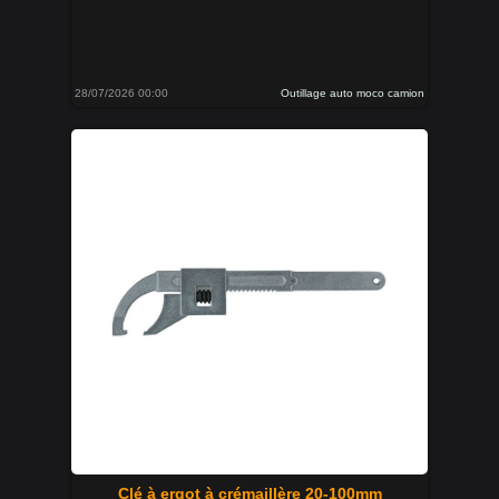
28/07/2026 00:00
Outillage auto moco camion
Clé à ergot à crémaillère 20-100mm