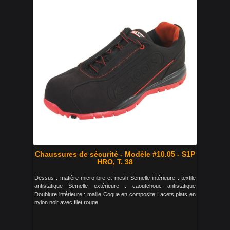
Chaussures de sécurité - Modèle #10.05 - S1P
HRO, T. 38
Dessus : matière microfibre et mesh Semelle intérieure : textile
antistatique Semelle extérieure : caoutchouc antistatique
Doublure intérieure : maille Coque en composite Lacets plats en
nylon noir avec filet rouge