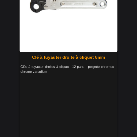
Clé à tuyauter droite à cliquet 8mm
Clés à tuyauter droites à cliquet - 12 pans - poignée chromee -
chrome vanadium