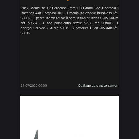
Pack Meuleuse 125Perceuse Percu 60Grand Sac Chargeur2
Batteries 4ah Composé de: - 1 meuleuse d'angle brushless réf.
50506 - 1 perceuse visseuse à percussion brushless 20V 60Nm
réf. 50504 - 1 sac porte-outils textile 52,8L réf. 50800 - 1
chargeur rapide 3,5A réf. 50519 - 2 batteries Li-ion 20V 4Ah réf.
50516
28/07/2026 00:00
Outillage auto moco camion