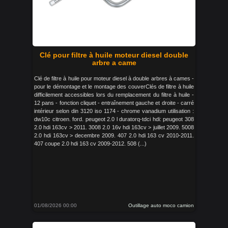
Clé pour filtre à huile moteur diesel double
arbre a came
Clé de filtre à huile pour moteur diesel à double arbres à cames -
pour le démontage et le montage des couverClés de filtre à huile
difficilement accessibles lors du remplacement du filtre à huile -
12 pans - fonction cliquet - entraînement gauche et droite - carré
intérieur selon din 3120 iso 1174 - chrome vanadium utilisation :
dw10c citroen. ford. peugeot 2.0 l duratorq-tdci hdi: peugeot 308
2.0 hdi 163cv > 2011. 3008 2.0 16v hdi 163cv > juillet 2009. 5008
2.0 hdi 163cv > decembre 2009. 407 2.0 hdi 163 cv 2010-2011.
407 coupe 2.0 hdi 163 cv 2009-2012. 508 (...)
01/08/2026 00:00
Outillage auto moco camion