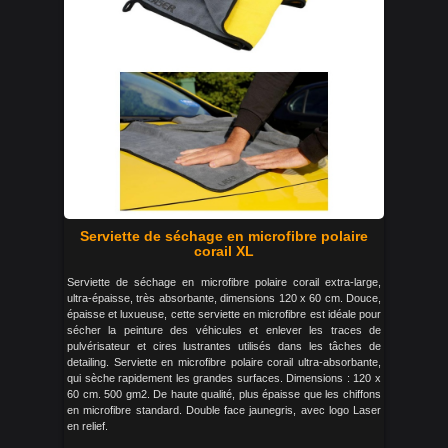
Serviette de séchage en microfibre polaire
corail XL
Serviette de séchage en microfibre polaire corail extra-large,
ultra-épaisse, très absorbante, dimensions 120 x 60 cm. Douce,
épaisse et luxueuse, cette serviette en microfibre est idéale pour
sécher la peinture des véhicules et enlever les traces de
pulvérisateur et cires lustrantes utilisés dans les tâches de
detailing. Serviette en microfibre polaire corail ultra-absorbante,
qui sèche rapidement les grandes surfaces. Dimensions : 120 x
60 cm. 500 gm2. De haute qualité, plus épaisse que les chiffons
en microfibre standard. Double face jaunegris, avec logo Laser
en relief.