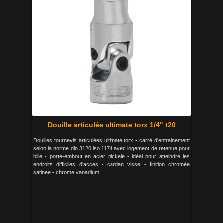
Douille articulée ultimate torx 1/4" t20
Douilles tournevis articulées ultimate torx - carré d'entrainement
selon la norme din 3120 iso 1174 avec logement de retenue pour
bille - porte-embout en acier nickele - idéal pour atteindre les
endroits difficiles d'acces - cardan visse - finition chromée
satinee - chrome vanadium