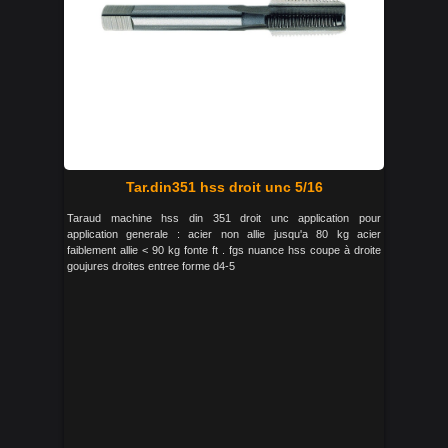
Tar.din351 hss droit unc 5/16
Taraud machine hss din 351 droit unc application pour
application generale : acier non allie jusqu'a 80 kg acier
faiblement allie < 90 kg fonte ft . fgs nuance hss coupe à droite
goujures droites entree forme d4-5