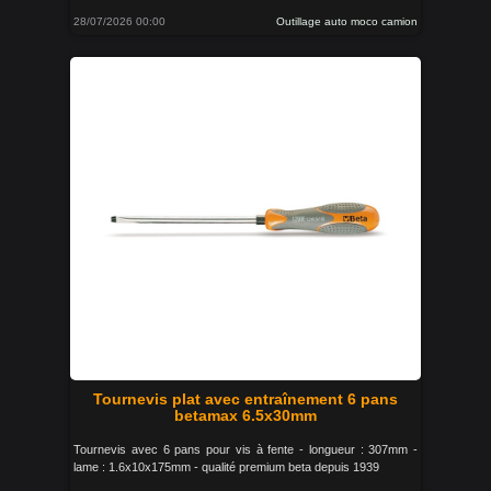
28/07/2026 00:00
Outillage auto moco camion
Tournevis plat avec entraînement 6 pans
betamax 6.5x30mm
Tournevis avec 6 pans pour vis à fente - longueur : 307mm -
lame : 1.6x10x175mm - qualité premium beta depuis 1939