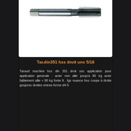
Tar.din351 hss droit unc 5/16
Taraud machine hss din 351 droit unc application pour
application generale : acier non allie jusqu'a 80 kg acier
faiblement allie < 90 kg fonte ft . fgs nuance hss coupe à droite
goujures droites entree forme d4-5