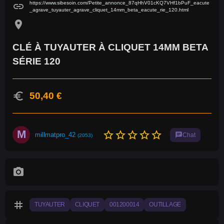
https://www.sibesoin.com/Petite_annonce_87qHhV01cKQ7VHf1bPuF_eacute
link
_agrave_tuyauter_agrave_cliquet_14mm_beta_eacute_rie_120.html
location_on
CLÉ À TUYAUTER À CLIQUET 14MM BETA
SÉRIE 120
euro
50,40 €
M
star_border
star_border
star_border
star_border
star_border
millmatpro_42
chat
Chat
(2053)
photo_camera
tag
TUYAUTER
CLIQUET
001200014
OUTILLAGE