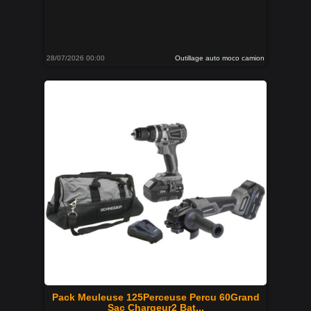
28/07/2026 00:00
Outillage auto moco camion
Pack Meuleuse 125Perceuse Percu 60Grand
Sac Chargeur2 Bat...