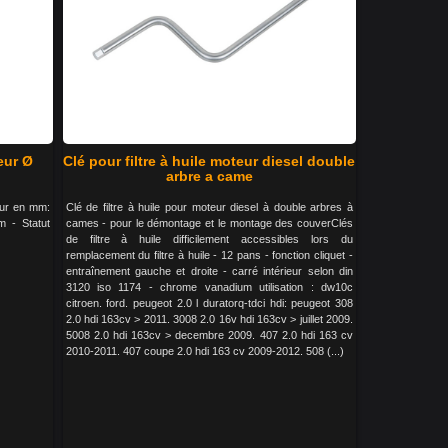
eur Ø
Clé pour filtre à huile moteur diesel double
arbre a came
eur en mm:
Clé de filtre à huile pour moteur diesel à double arbres à
 - Statut
cames - pour le démontage et le montage des couverClés
de filtre à huile difficilement accessibles lors du
remplacement du filtre à huile - 12 pans - fonction cliquet -
entraînement gauche et droite - carré intérieur selon din
3120 iso 1174 - chrome vanadium utilisation : dw10c
citroen. ford. peugeot 2.0 l duratorq-tdci hdi: peugeot 308
2.0 hdi 163cv > 2011. 3008 2.0 16v hdi 163cv > juillet 2009.
5008 2.0 hdi 163cv > decembre 2009. 407 2.0 hdi 163 cv
2010-2011. 407 coupe 2.0 hdi 163 cv 2009-2012. 508 (...)