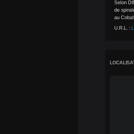
Selon DIN
de spiral
au Cobalt
U.R.L. : 
L
LOCALISA