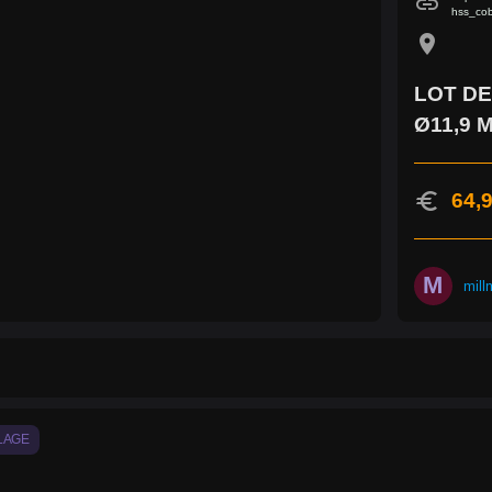
link
hss_cob
location_on
LOT DE
Ø11,9 
euro
64,9
M
mill
LAGE