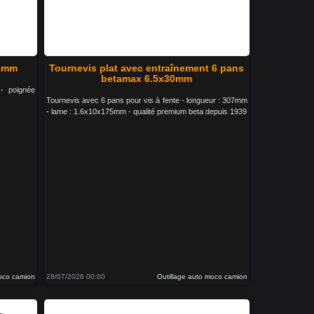
 8mm
Tournevis plat avec entraînement 6 pans
betamax 6.5x30mm
 - poignée
Tournevis avec 6 pans pour vis à fente - longueur : 307mm
- lame : 1.6x10x175mm - qualité premium beta depuis 1939
moco camion
28/07/2026 00:00
Outillage auto moco camion