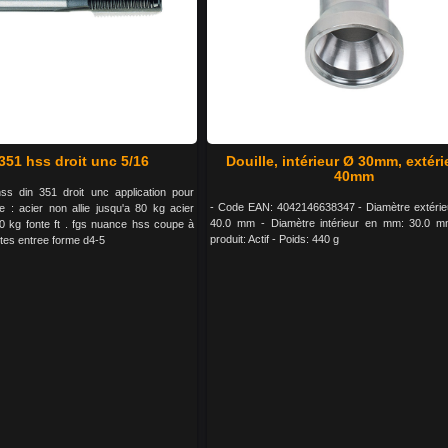
351 hss droit unc 5/16
Douille, intérieur Ø 30mm, extéri
40mm
s din 351 droit unc application pour
- Code EAN: 4042146638347 - Diamètre extéri
le : acier non allie jusqu'a 80 kg acier
40.0 mm - Diamètre intérieur en mm: 30.0 mm
 90 kg fonte ft . fgs nuance hss coupe à
produit: Actif - Poids: 440 g
ites entree forme d4-5