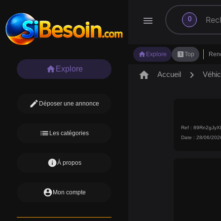
search
menu
0
home
looks_one
Explore
Top
Ren
home
Explore
home
chevron_right
Accueil
Véhic
edit
Déposer une annonce
Ref : 89Rn2gJy
list
Les catégories
Date : 28/06/202
info
À propos
account_circle
Mon compte