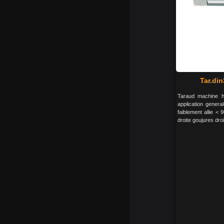
Tar.din
Taraud machine hs
application genera
faiblement allie <
droite goujures dro