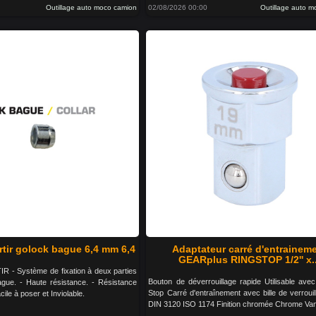
Outillage auto moco camion
02/08/2026 00:00
Outillage auto 
rtir golock bague 6,4 mm 6,4
Adaptateur carré d'entrainem
GEARplus RINGSTOP 1/2'' x..
- Système de fixation à deux parties
Bouton de déverrouillage rapide Utilisable avec
ague. - Haute résistance. - Résistance
Stop Carré d'entraînement avec bille de verroui
cile à poser et Inviolable.
DIN 3120 ISO 1174 Finition chromée Chrome Va