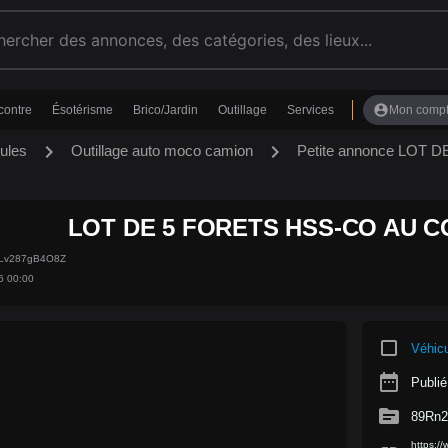
account_circle
contre
Ésotérisme
Brico/Jardin
Outillage
Services
Mon comp
chevron_right
chevron_right
ules
Outillage auto moco camion
Petite annonce LOT
LOT DE 5 FORETS HSS-CO AU C
XLv287gB4O8Z
6 00:00
crop_square
Véhic
date_range
Publié
source
89Rn2
https:/