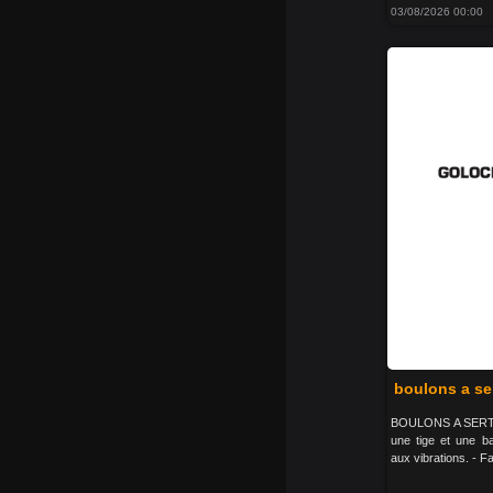
03/08/2026 00:00
boulons a se
BOULONS A SERTIR 
une tige et une b
aux vibrations. - Fa