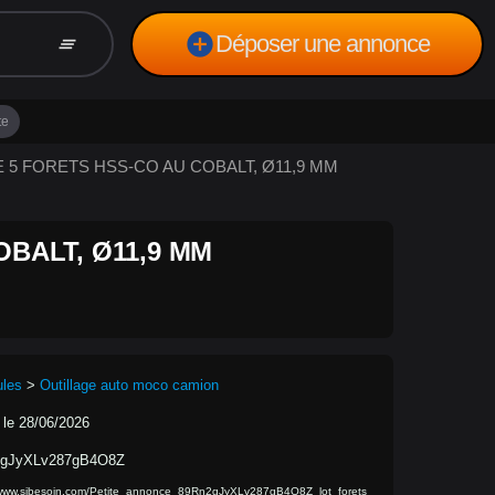
add_circle
Déposer une annonce
clear_all
te
 DE 5 FORETS HSS-CO AU COBALT, Ø11,9 MM
OBALT, Ø11,9 MM
ules
>
Outillage auto moco camion
 le 28/06/2026
gJyXLv287gB4O8Z
/www.sibesoin.com/Petite_annonce_89Rn2gJyXLv287gB4O8Z_lot_forets_