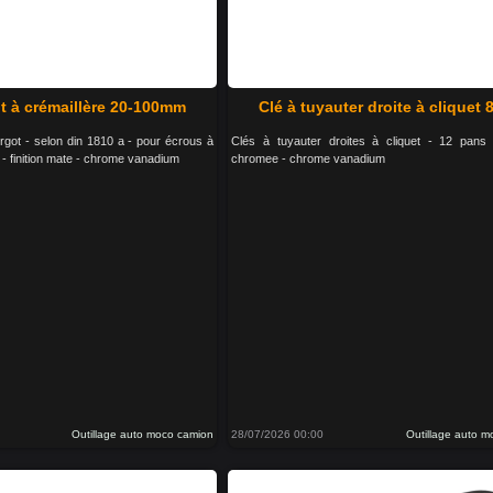
ot à crémaillère 20-100mm
Clé à tuyauter droite à cliquet
ergot - selon din 1810 a - pour écrous à
Clés à tuyauter droites à cliquet - 12 pans
 - finition mate - chrome vanadium
chromee - chrome vanadium
Outillage auto moco camion
28/07/2026 00:00
Outillage auto 