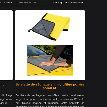
moco camion
01/08/2026 00:00
Outillage auto moco camion
ent
Serviette de séchage en microfibre polaire
.
corail XL
 clé Ring-
Serviette de séchage en microfibre polaire corail extra-
llage selon
large, ultra-épaisse, très absorbante, dimensions 120 x 60
nadium
cm. Douce, épaisse et luxueuse, cette serviette en
microfibre est idéale pour sécher la peinture des véhicules