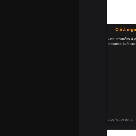
Clé à erg
Clés articulées à 
encoches latérales
28/07/2026 00:00