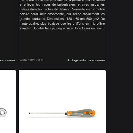
et enlever les traces de pulvérisateur et cires lustrantes
utilisés dans les tâches de detailing. Serviette en microfibre
polaire corail ultra-absorbante, qui sèche rapidement les
grandes surfaces. Dimensions : 120 x 60 cm. 500 gm2. De
haute qualité, plus épaisse que les chiffons en microfibre
standard. Double face jaunegris, avec logo Laser en relief.
moco camion
28/07/2026 00:00
Outillage auto moco camion