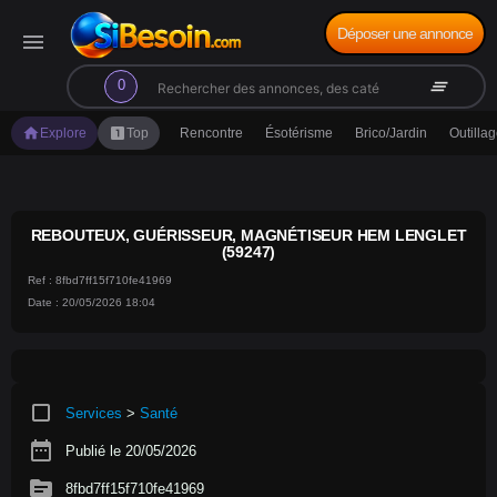
Déposer une annonce
menu
search
clear_all
0
home
looks_one
Explore
Top
Rencontre
Ésotérisme
Brico/Jardin
Outilla
REBOUTEUX, GUÉRISSEUR, MAGNÉTISEUR HEM LENGLET
(59247)
Ref : 8fbd7ff15f710fe41969
Date : 20/05/2026 18:04
crop_square
Services
>
Santé
date_range
Publié le 20/05/2026
source
8fbd7ff15f710fe41969