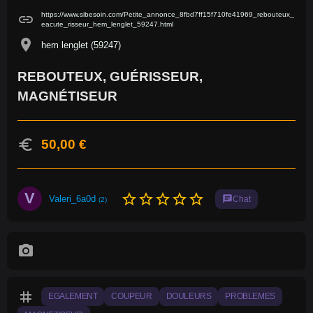
https://www.sibesoin.com/Petite_annonce_8fbd7ff15f710fe41969_rebouteux_
link
eacute_risseur_hem_lenglet_59247.html
location_on
hem lenglet (59247)
REBOUTEUX, GUÉRISSEUR,
MAGNÉTISEUR
euro
50,00 €
V
star_border
star_border
star_border
star_border
star_border
Valeri_6a0d
chat
Chat
(2)
photo_camera
tag
EGALEMENT
COUPEUR
DOULEURS
PROBLEMES