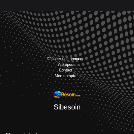
Déposer une annonce
A propos
Contact
Mon compte
Sibesoin