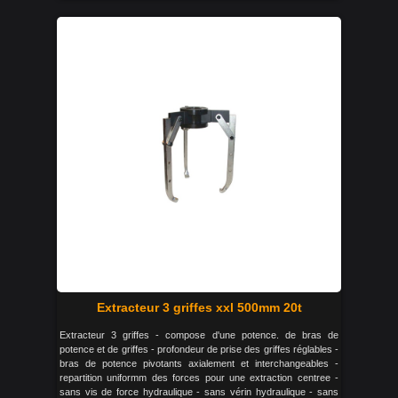
Extracteur 3 griffes xxl 500mm 20t
Extracteur 3 griffes - compose d'une potence. de bras de
potence et de griffes - profondeur de prise des griffes réglables -
bras de potence pivotants axialement et interchangeables -
repartition uniformm des forces pour une extraction centree -
sans vis de force hydraulique - sans vérin hydraulique - sans