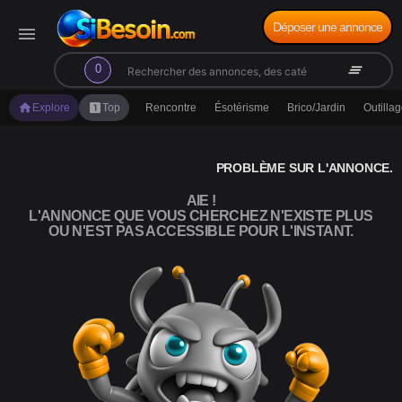
Déposer une annonce
menu
search
clear_all
0
home
looks_one
Explore
Top
Rencontre
Ésotérisme
Brico/Jardin
Outilla
PROBLÈME SUR L'ANNONCE.
AIE !
L'ANNONCE QUE VOUS CHERCHEZ N'EXISTE PLUS
OU N'EST PAS ACCESSIBLE POUR L'INSTANT.