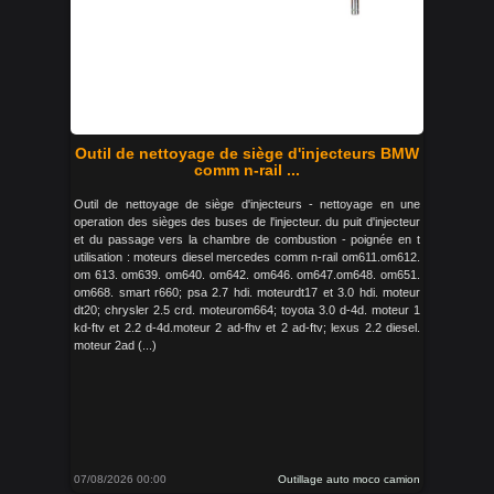
Outil de nettoyage de siège d'injecteurs BMW
comm n-rail ...
Outil de nettoyage de siège d'injecteurs - nettoyage en une
operation des sièges des buses de l'injecteur. du puit d'injecteur
et du passage vers la chambre de combustion - poignée en t
utilisation : moteurs diesel mercedes comm n-rail om611.om612.
om 613. om639. om640. om642. om646. om647.om648. om651.
om668. smart r660; psa 2.7 hdi. moteurdt17 et 3.0 hdi. moteur
dt20; chrysler 2.5 crd. moteurom664; toyota 3.0 d-4d. moteur 1
kd-ftv et 2.2 d-4d.moteur 2 ad-fhv et 2 ad-ftv; lexus 2.2 diesel.
moteur 2ad (...)
07/08/2026 00:00
Outillage auto moco camion