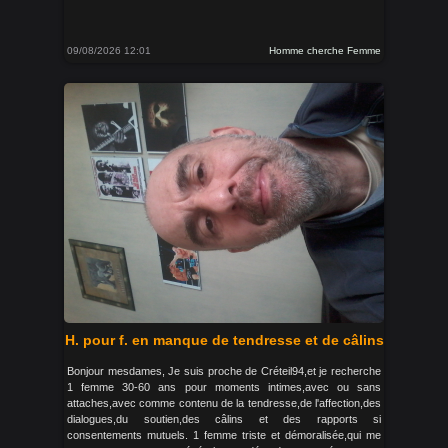
09/08/2026 12:01
Homme cherche Femme
H. pour f. en manque de tendresse et de câlins
Bonjour mesdames, Je suis proche de Créteil94,et je recherche
1 femme 30-60 ans pour moments intimes,avec ou sans
attaches,avec comme contenu de la tendresse,de l'affection,des
dialogues,du soutien,des câlins et des rapports si
consentements mutuels. 1 femme triste et démoralisée,qui me