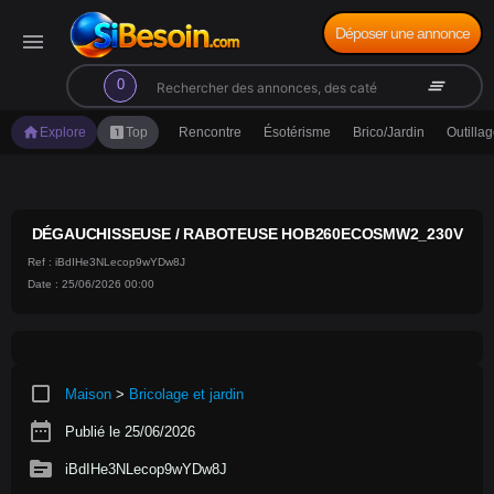
Déposer une annonce
menu
search
clear_all
0
home
looks_one
Explore
Top
Rencontre
Ésotérisme
Brico/Jardin
Outilla
DÉGAUCHISSEUSE / RABOTEUSE HOB260ECOSMW2_230V
Ref : iBdIHe3NLecop9wYDw8J
Date : 25/06/2026 00:00
crop_square
Maison
>
Bricolage et jardin
date_range
Publié le 25/06/2026
source
iBdIHe3NLecop9wYDw8J