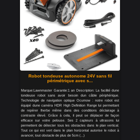
Robot tondeuse autonome 24V sans fil
périmétrique avec s...
Marque:Lawnmaster Garantie:1 an Description: La facilité dune
tondeuse robot sans avoir besoin dun câble périphérique.
Technologie de navigation optique Ocumow : notre robot est
équipé dune caméra HDR High Definition Range lui permettant
de repérer lherbe même dans des conditions déclairage à
contraste élevé. Grâce à cela, il peut se déplacer de façon
efficace sur votre pelouse. Ses 2 capteurs à ultrasons lui
permettent de détecter tous les obstacles dans le plan vertical.
Tout ce qui est vert dans le plan horizontal autorise le robot à
avancer, tout obstacle de plus de 5cm (...)