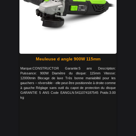
Meuleuse d angle 900W 115mm
Marque:CONSTRUCTOR Garantie:5 ans Description:
Puissance: 900W Diamètre du disque: 115mm Vitesse:
12000tmin Blocage de laxe Très bonne maniabilité pour les
gauchers – réversible - elle peut être positionnée à droite comme
à gauche Réglage sans outil du capot de protection du disque
GARANTIE 5 ANS Code EANGLN:5411074187545 Poids:3.00
kg