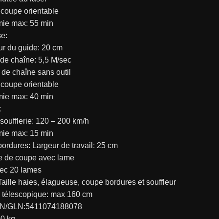
 coupe orientable
mie max: 55 min
e:
ur du guide: 20 cm
 de chaîne: 5,5 M/sec
 de chaîne sans outil
 coupe orientable
mie max: 40 min
:
 soufflerie: 120 – 200 km/h
mie max: 15 min
ordures: Largeur de travail: 25 cm
e de coupe avec lame
vec 20 lames
 Taille haies, élagueuse, coupe bordures et souffleur
 télescopique: max 160 cm
N/GLN:5411074188078
00 kg