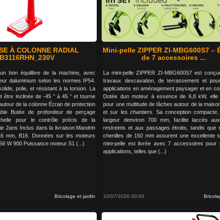
SE À COLONNE RADIAL
Mini-pelle ZIPPER ZI-MBG600S7 – 
B3116RHN_230V
de 7 accessoires ...
un bon équilibre de la machine, avec
La mini-pelle ZIPPER ZI-MBG600S7 est conçue
eur daluminium selon les normes IP54.
travaux dexcavation, de terrassement et pou
lide, polie, et résistant à la torsion. La
applications en aménagement paysager et en con
ut être inclinée de -45 ° à 45 ° et tourne
Dotée dun moteur à essence de 6,8 kW, elle 
autour de la colonne Écran de protection
pour une multitude de tâches autour de la maison
lable Butée de profondeur de perçage
et sur les chantiers. Sa conception compacte
chelle pour le contrôle précis de la
largeur denviron 700 mm, facilite laccès au
ie 2ans Inclus dans la livraison:Mandrin
restreints et aux passages étroits, tandis que 
 16 mm, B16. Données sur les moteurs
chenilles de 150 mm assurent une excellente sta
S6 W 900 Puissance moteur S1 (...)
mini-pelle est livrée avec 7 accessoires pour d
applications, telles que (...)
Bricolage et jardin
10/07/2026 00:00
Bricola