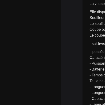
La vitess
Elle dis
Souffleur
Le souff
Coupe bo
Le coupe
Il est li
Il possè
Caractéri
- Puissa
- Batteri
- Temps 
Taille hai
- Longue
- Longue
- Capaci
- Lame af