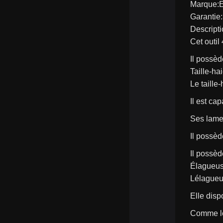
Marque:
Garantie
Descripti
Cet outil
Il possè
Taille-ha
Le taill
Il est ca
Ses lames
Il possèd
Il possè
Élagueus
Lélagueu
Elle disp
Comme le 