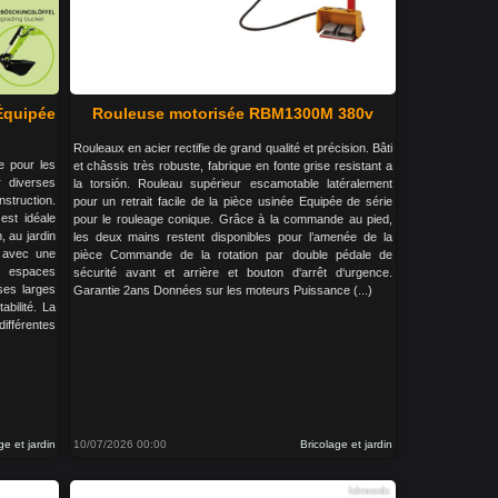
Équipée
Rouleuse motorisée RBM1300M 380v
Rouleaux en acier rectifie de grand qualité et précision. Bâti
 pour les
et châssis très robuste, fabrique en fonte grise resistant a
r diverses
la torsión. Rouleau supérieur escamotable latéralement
struction.
pour un retrait facile de la pièce usinée Equipée de série
est idéale
pour le rouleage conique. Grâce à la commande au pied,
, au jardin
les deux mains restent disponibles pour l’amenée de la
, avec une
pièce Commande de la rotation par double pédale de
x espaces
sécurité avant et arrière et bouton d‘arrêt d‘urgence.
ses larges
Garantie 2ans Données sur les moteurs Puissance (...)
bilité. La
ifférentes
ge et jardin
10/07/2026 00:00
Bricolage et jardin