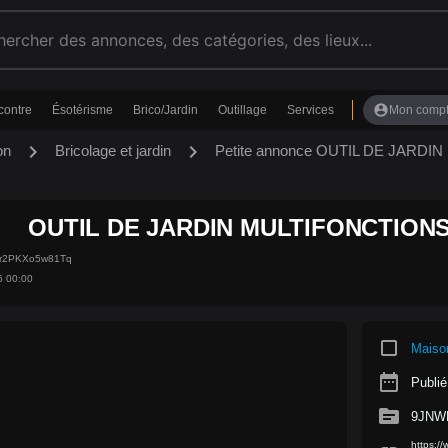
account_circle
contre
Ésotérisme
Brico/Jardin
Outillage
Services
Mon comp
chevron_right
chevron_right
on
Bricolage et jardin
Petite annonce OUTIL DE JARDI
OUTIL DE JARDIN MULTIFONCTIONS
Ur2PKXo5w81Tq
6 00:00
crop_square
Maiso
date_range
Publié
source
9JNW
https:/