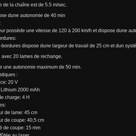
e de la chaîne est de 5.5 m/sec.
pose dune autonomie de 40 min
:
leur possède une vitesse de 120 à 200 km/h et dispose dune a
rdures:
-bordures dispose dune largeur de travail de 25 cm et dun sys
vré avec 20 lames de rechange.
de une autonomie maximum de 50 min.
stiques :
nce: 20 V
e Lithium 2000 mAh
de charge: 4 H
es:
ur de lame: 45 cm
ur de coupe: 40,5 cm
té de coupe: 15 mm
fûtée au laser