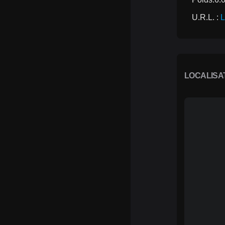
U.R.L. : 
L
LOCALISA