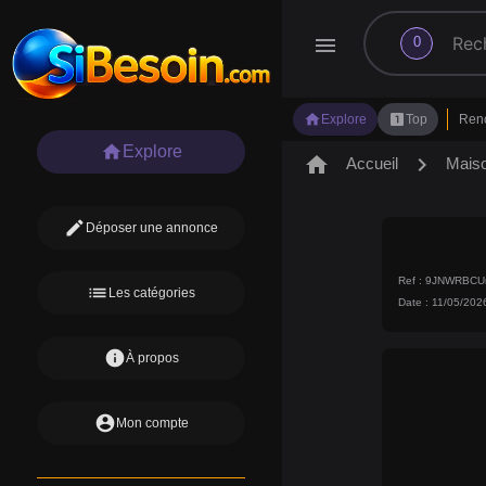
search
menu
0
home
looks_one
Explore
Top
Ren
home
Explore
home
chevron_right
Accueil
Mais
edit
Déposer une annonce
Ref : 9JNWRBC
list
Les catégories
Date : 11/05/202
info
À propos
account_circle
Mon compte