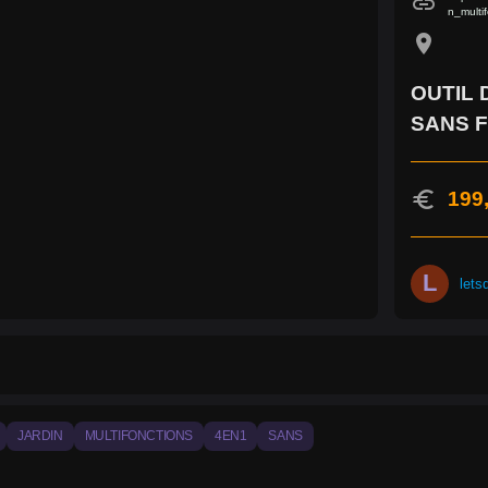
link
n_multi
location_on
OUTIL 
SANS F
euro
199
L
lets
JARDIN
MULTIFONCTIONS
4EN1
SANS