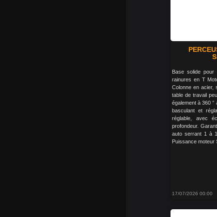
PERCEU
S
Base solide pour 
rainures en T Mot
Colonne en acier, so
table de travail pe
également à 360 ° 
basculant et rég
réglable, avec é
profondeur. Garant
auto serrant 1 à
Puissance moteur 
17/07/2026 00:00