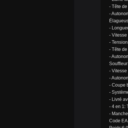
- Tête de
- Autono
Élagueus
- Longue
- Vitesse
- Tension
- Tête de
- Autono
Souffleur
- Vitesse
- Autono
- Coupe b
- Systèm
- Livré a
- 4 en 1:
- Manche
Code EA
Poids:6.