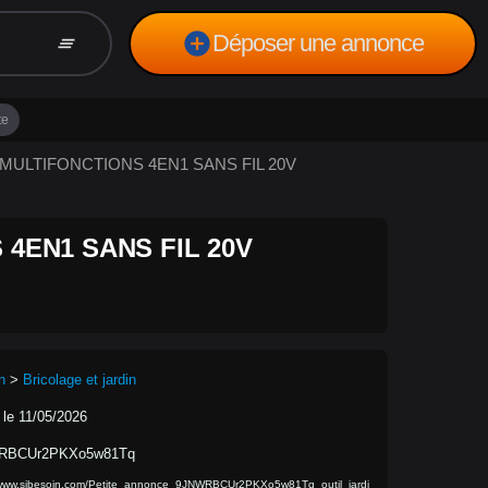
add_circle
Déposer une annonce
clear_all
te
N MULTIFONCTIONS 4EN1 SANS FIL 20V
 4EN1 SANS FIL 20V
n
>
Bricolage et jardin
 le 11/05/2026
RBCUr2PKXo5w81Tq
/www.sibesoin.com/Petite_annonce_9JNWRBCUr2PKXo5w81Tq_outil_jardi