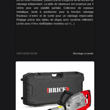
est en fonte monobloc. Bouton d‘arrêt d‘urgence de la fonction de
rabotage indépendant. La table de raboteuse est soutenue par 2
vérins pour une stabilité parfaite. Collecteur de copeaux
métallique, facile à positionner pour la fonction rabotage
Rouleaux d´entre et de sortie pour un rabotage impeccable.
Réglage précis des tables de dégau avec système millimétré.
Livrée avec:4 fers réaffûtables montées sur l (...)
19/07/2026 00:00
Bricolage et jardin