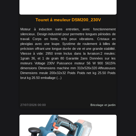
Touret á meuleur DSM200_230V
Moteur à induction sans entretien, avec fonctionnement
silencieux. Design industriel pour permettre longues périodes de
travail. Corps en fonte, très peux vibrations. Cristaux en
plexiglas avec une loupe. Système de roulement à billes de
précision offrant une longue durée de vie et une grande stabilité.
Vitesse à vide: 2950 trmin Inclus dans la livraison:2 meules:
1grain 36, et 1 de grain 80 Garantie 2ans Données sur les
moteurs Voltage 230V Puissance moteur S6 W 900 S615%
dimensions Dimensions machine mm 310x526x320 Affeuteuses
Dimensions meule 200x32x32 Poids Poids net kg 25.50 Poids
brut kg 26.50 emballage (...)
27/07/2026 00:00
Bricolage et jardin