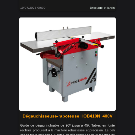
19/07/2026 00:00
Bricolage et jardin
Dégauchisseuse-raboteuse HOB410N_400V
Guide de dégau inclinable de 90º jusqu´à 45º. Tables en fonte
rectifies procurent à la machine robustesse et précision. Le bâti