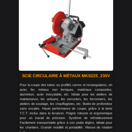
SCIE CIRCULAIRE À MÉTAUX MKS225_230V
Pour la coupe des tubes ou profilés carres et rectangulaires, en
acier, fer, métaux non ferriques, matériaux composites,
aluminium, acier inoxydable, etc. Idéale pour les ateliers de
maintenance, les artisans, les serruriers, les ferronniers, les
ateliers de soudage, les chauffagistes, etc. Butée de profondeur
sans escales. Haute performance de coupe, grâce à la lame
T.C.T. inclus dans la livraison. Poigne robuste et ergonomique
pour un travail de précision. Système de refroidissement
Facilement transportable grâce à son poids légère, idéale pour
les chantiers. Grande mobilité et portabilité. Vitesse de rotation