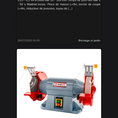
0,25 - 0,5 MPa Débit dair 30 - 100 lmin Temps de post-flux dair 1
- 50 s Matériel inclus: Pince de masse L=3m, torche de coupe
L=4m, réducteur de pression, tuyau de (...)
28/07/2026 00:00
Bricolage et jardin