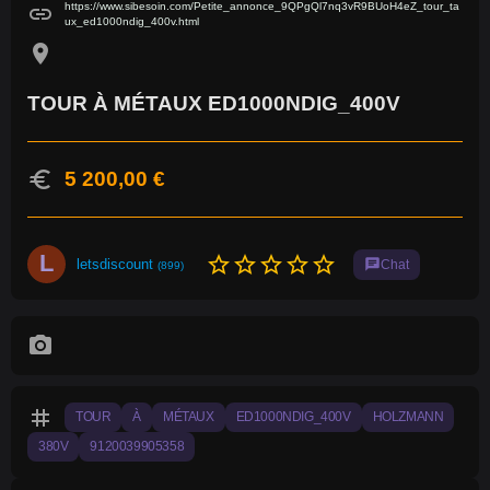
https://www.sibesoin.com/Petite_annonce_9QPgQl7nq3vR9BUoH4eZ_tour_ta
link
ux_ed1000ndig_400v.html
location_on
TOUR À MÉTAUX ED1000NDIG_400V
euro
5 200,00 €
L
star_border
star_border
star_border
star_border
star_border
letsdiscount
chat
Chat
(899)
photo_camera
tag
TOUR
À
MÉTAUX
ED1000NDIG_400V
HOLZMANN
380V
9120039905358