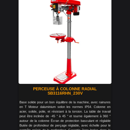
PERCEUSE À COLONNE RADIAL
SB3116RHN_230V
Base solide pour un bon équilibre de la machine, avec rainures
en T Moteur daluminium selon les normes IP54. Colonne en
acier, solide, polie, et résistant à la torsion. La table de travail
peut être inclinée de -45 ° à 45 ° et tourne également à 360 °
autour de la colonne Écran de protection basculant et réglable
Butée de profondeur de perçage réglable, avec échelle pour le