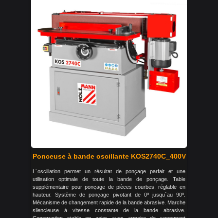
Ponceuse à bande oscillante KOS2740C_400V
L´oscillation permet un résultat de ponçage parfait et une
utilisation optimale de toute la bande de ponçage. Table
supplémentaire pour ponçage de pièces courbes, réglable en
hauteur. Système de ponçage pivotant de 0º jusqu´au 90º.
Mécanisme de changement rapide de la bande abrasive. Marche
silencieuse à vitesse constante de la bande abrasive.