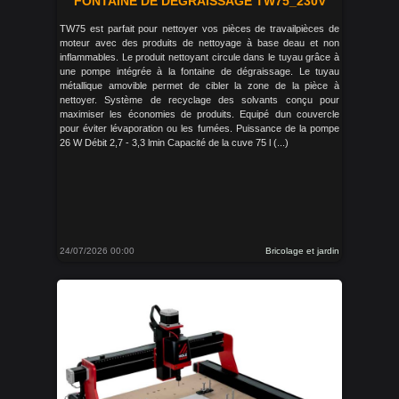
FONTAINE DE DEGRAISSAGE TW75_230V
TW75 est parfait pour nettoyer vos pièces de travailpièces de
moteur avec des produits de nettoyage à base deau et non
inflammables. Le produit nettoyant circule dans le tuyau grâce à
une pompe intégrée à la fontaine de dégraissage. Le tuyau
métallique amovible permet de cibler la zone de la pièce à
nettoyer. Système de recyclage des solvants conçu pour
maximiser les économies de produits. Equipé dun couvercle
pour éviter lévaporation ou les fumées. Puissance de la pompe
26 W Débit 2,7 - 3,3 lmin Capacité de la cuve 75 l (...)
24/07/2026 00:00
Bricolage et jardin