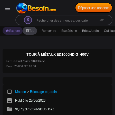
Déposer une annonce
menu
search
clear_all
0
home
looks_one
Explore
Top
Rencontre
Ésotérisme
Brico/Jardin
Outilla
TOUR À MÉTAUX ED1000NDIG_400V
Ref : 9QPgQl7nq3vR9BUoH4eZ
Date : 25/06/2026 00:00
crop_square
Maison
>
Bricolage et jardin
date_range
Publié le 25/06/2026
source
9QPgQl7nq3vR9BUoH4eZ