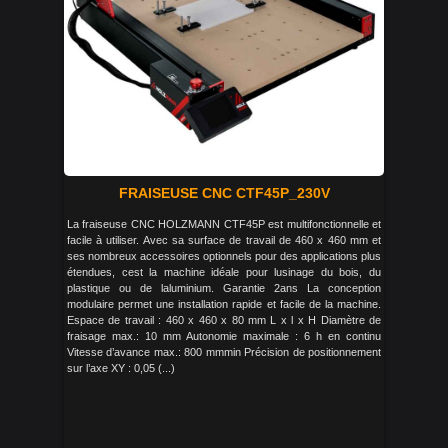
FRAISEUSE CNC CTF45P_230V
La fraiseuse CNC HOLZMANN CTF45P est multifonctionnelle et
facile à utiliser. Avec sa surface de travail de 460 x 460 mm et
ses nombreux accessoires optionnels pour des applications plus
étendues, cest la machine idéale pour lusinage du bois, du
plastique ou de laluminium. Garantie 2ans La conception
modulaire permet une installation rapide et facile de la machine.
Espace de travail : 460 x 460 x 80 mm L x l x H Diamètre de
fraisage max.: 10 mm Autonomie maximale : 6 h en continu
Vitesse d’avance max.: 800 mmmin Précision de positionnement
sur l’axe XY : 0,05 (...)