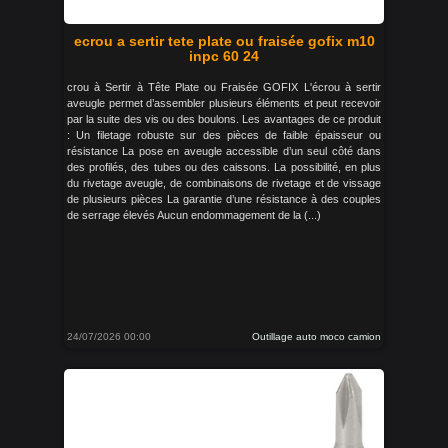
ecrou a sertir tete plate ou fraisée gofix m10
inpc 60 24
crou à Sertir à Tête Plate ou Fraisée GOFIX L'écrou à sertir
aveugle permet d’assembler plusieurs éléments et peut recevoir
par la suite des vis ou des boulons. Les avantages de ce produit
: Un filetage robuste sur des pièces de faible épaisseur ou
résistance La pose en aveugle accessible d’un seul côté dans
des profilés, des tubes ou des caissons. La possibilité, en plus
du rivetage aveugle, de combinaisons de rivetage et de vissage
de plusieurs pièces La garantie d’une résistance à des couples
de serrage élevés Aucun endommagement de la (...)
24/07/2026 00:00
Outillage auto moco camion