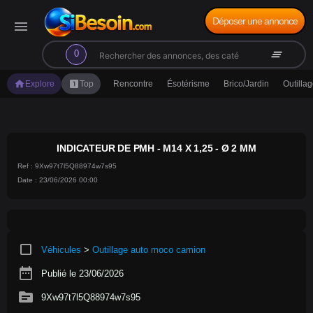
Déposer une annonce
menu
search
clear_all
0
home
looks_one
Explore
Top
Rencontre
Ésotérisme
Brico/Jardin
Outilla
INDICATEUR DE PMH - M14 X 1,25 - Ø 2 MM
Ref : 9Xw97t7l5Q88974w7s95
Date : 23/06/2026 00:00
crop_square
Véhicules
>
Outillage auto moco camion
date_range
Publié le 23/06/2026
source
9Xw97t7l5Q88974w7s95