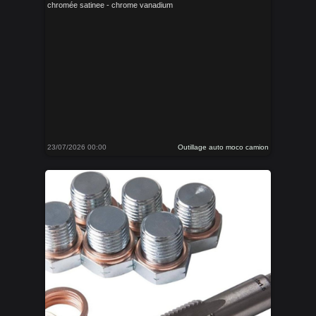
chromée satinee - chrome vanadium
23/07/2026 00:00
Outillage auto moco camion