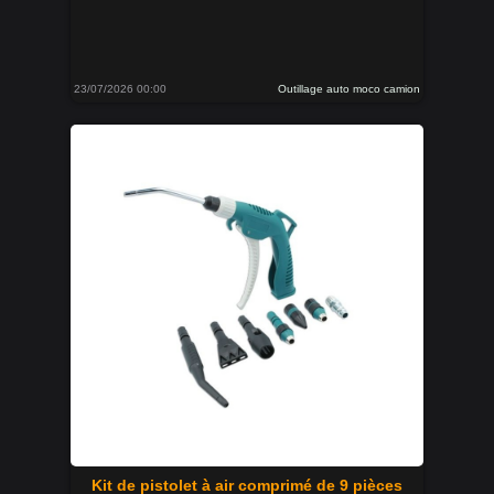
23/07/2026 00:00
Outillage auto moco camion
Kit de pistolet à air comprimé de 9 pièces