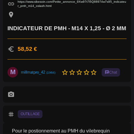
https://www.sibesoin.com/Petite_annonce_9Xw97t7l5Q88974w7s95_indicateu
link
r_pmh_m14_oslash.html
location_on
INDICATEUR DE PMH - M14 X 1,25 - Ø 2 MM
euro
58,52 €
M
star_border
star_border
star_border
star_border
star_border
millmatpro_42
chat
Chat
(1984)
photo_camera
tag
OUTILLAGE
Pour le postionnement au PMH du vilebrequin