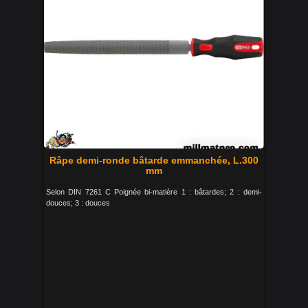
Râpe demi-ronde bâtarde emmanchée, L.300
mm
Selon DIN 7261 C Poignée bi-matière 1 : bâtardes; 2 : demi-
douces; 3 : douces