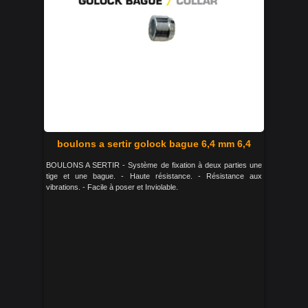
boulons a sertir golock bague 6,4 mm 6,4
BOULONS A SERTIR - Système de fixation à deux parties une
tige et une bague. - Haute résistance. - Résistance aux
vibrations. - Facile à poser et Inviolable.