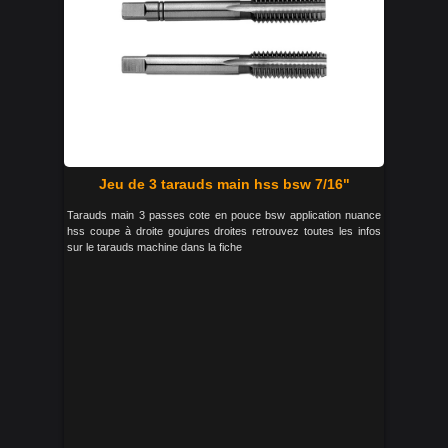
Jeu de 3 tarauds main hss bsw 7/16"
Tarauds main 3 passes cote en pouce bsw application nuance
hss coupe à droite goujures droites retrouvez toutes les infos
sur le tarauds machine dans la fiche