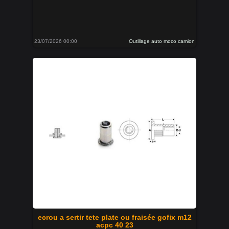
23/07/2026 00:00
Outillage auto moco camion
ecrou a sertir tete plate ou fraisée gofix m12
acpc 40 23