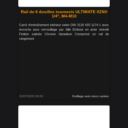
Rail de 6 douilles tournevis ULTIMATE XZN®
1/4'', M4-M10
Carré d'entraînement intérieur selon DIN 3120 ISO 1174-1 avec
encoche pour verrouillage par bille Embout en acier nickelé
Finition satinée Chrome Vanadium Comprend un rail de
rangement
23/07/2026 00:00
Outillage auto moco camion