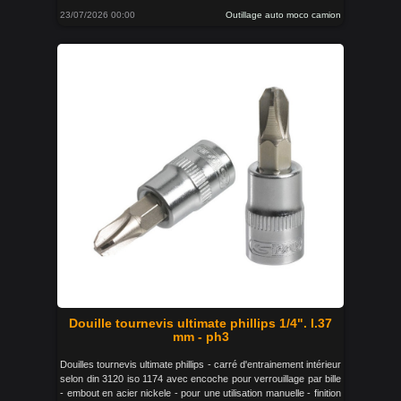
23/07/2026 00:00
Outillage auto moco camion
Douille tournevis ultimate phillips 1/4". l.37
mm - ph3
Douilles tournevis ultimate phillips - carré d'entrainement intérieur
selon din 3120 iso 1174 avec encoche pour verrouillage par bille
- embout en acier nickele - pour une utilisation manuelle - finition