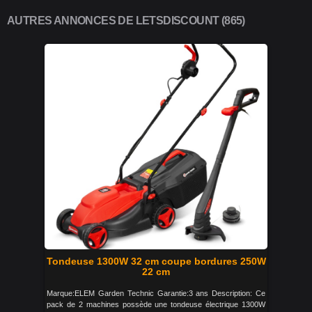
AUTRES ANNONCES DE LETSDISCOUNT (865)
Tondeuse 1300W 32 cm coupe bordures 250W
22 cm
Marque:ELEM Garden Technic Garantie:3 ans Description: Ce
pack de 2 machines possède une tondeuse électrique 1300W