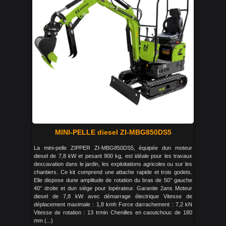
MINI-PELLE diesel ZI-MBG850DS5
La mini-pelle ZIPPER ZI-MBG850DS5, équipée dun moteur
diesel de 7,8 kW et pesant 900 kg, est idéale pour les travaux
dexcavation dans le jardin, les exploitations agricoles ou sur les
chantiers. Ce kit comprend une attache rapide et trois godets.
Elle dispose dune amplitude de rotation du bras de 50° gauche
40° droite et dun siège pour lopérateur. Garantie 2ans Moteur
diesel de 7,8 kW avec démarrage électrique Vitesse de
déplacement maximale : 1,8 kmh Force darrachement : 7,2 kN
Vitesse de rotation : 13 trmin Chenilles en caoutchouc de 180
mm (...)