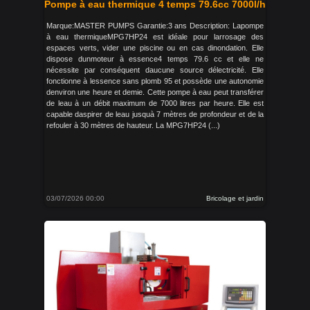
Pompe à eau thermique 4 temps 79.6cc 7000l/h
Marque:MASTER PUMPS Garantie:3 ans Description: Lapompe
à eau thermiqueMPG7HP24 est idéale pour larrosage des
espaces verts, vider une piscine ou en cas dinondation. Elle
dispose dunmoteur à essence4 temps 79.6 cc et elle ne
nécessite par conséquent daucune source délectricité. Elle
fonctionne à lessence sans plomb 95 et possède une autonomie
denviron une heure et demie. Cette pompe à eau peut transférer
de leau à un débit maximum de 7000 litres par heure. Elle est
capable daspirer de leau jusquà 7 mètres de profondeur et de la
refouler à 30 mètres de hauteur. La MPG7HP24 (...)
03/07/2026 00:00
Bricolage et jardin