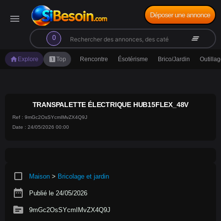
Déposer une annonce
menu
search
clear_all
0
home
looks_one
Explore
Top
Rencontre
Ésotérisme
Brico/Jardin
Outilla
TRANSPALETTE ÉLECTRIQUE HUB15FLEX_48V
Ref : 9mGc2OsSYcmIMvZX4Q9J
Date : 24/05/2026 00:00
crop_square
Maison
>
Bricolage et jardin
date_range
Publié le 24/05/2026
source
9mGc2OsSYcmIMvZX4Q9J