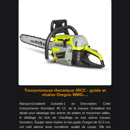
Tronçonneuse thermique 45CC - guide et
chaîne Oregon WMG-...
Marque:Greatland Garantie:1 an Description: Cette
tronçonneuse thermique 45 CC de la marque Greatland est
idéale pour labattage des arbres de petites et moyennes tailles,
le débitage du bois de chauffage ou tout autres travaux
forestiers. Équipé dune chaîne et dun guide Oregon de 51.5 cm,
cet outil atteste dune excellente qualité de coupe. Elle est