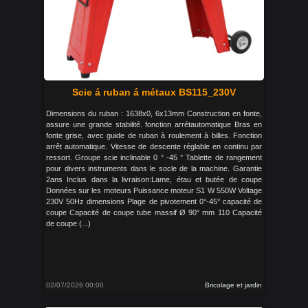
Scie á ruban á métaux BS115_230V
Dimensions du ruban : 1638x0, 6x13mm Construction en fonte,
assure une grande stabilité. fonction arrétautomatique Bras en
fonte grise, avec guide de ruban à roulement à billes. Fonction
arrêt automatique. Vitesse de descente réglable en continu par
ressort. Groupe scie inclinable 0 ° -45 ° Tablette de rangement
pour divers instruments dans le socle de la machine. Garantie
2ans Inclus dans la livraison:Lame, étau et butée de coupe
Données sur les moteurs Puissance moteur S1 W 550W Voltage
230V 50Hz dimensions Plage de pivotement 0°-45° capacité de
coupe Capacité de coupe tube massif Ø 90° mm 110 Capacité
de coupe (...)
02/07/2026 00:00
Bricolage et jardin