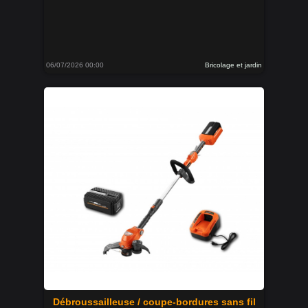
06/07/2026 00:00
Bricolage et jardin
Débroussailleuse / coupe-bordures sans fil