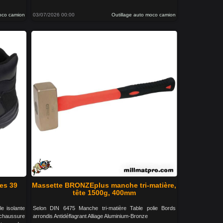
moco camion
03/07/2026 00:00
Outillage auto moco camion
es 39
Massette BRONZEplus manche tri-matière,
tête 1500g, 400mm
e isolante
Selon DIN 6475 Manche tri-matière Table polie Bords
 chaussure
arrondis Antidéflagrant Alliage Aluminium-Bronze