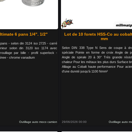
ltimate 6 pans 1/4". 1/2"
Lot de 10 forets HSS-Co au cobalt
mm
6 pans - selon din 3124 iso 2725 - carré
Selon DIN 338 Type N Sens de coupe à droi
térieur selon din 3120 iso 1174 avec
spéciale Pointe en forme de croix Angle de p
uillage par bille - profil superlock -
Angle de spirale 20 à 30° Très grande résis
atinee - chrome vanadium
chaleur Pour les métaux les plus durs Surface b
Alliage au Cobalt haute performance Pour acier 
d'une dureté jusqu'à 1100 Nmm²
Outillage auto moco camion
29/06/2026 00:00
Outillage auto 