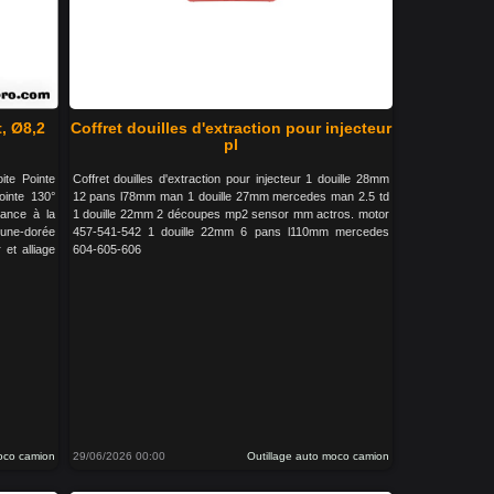
, Ø8,2
Coffret douilles d'extraction pour injecteur
pl
te Pointe
Coffret douilles d'extraction pour injecteur 1 douille 28mm
ointe 130°
12 pans l78mm man 1 douille 27mm mercedes man 2.5 td
tance à la
1 douille 22mm 2 découpes mp2 sensor mm actros. motor
rune-dorée
457-541-542 1 douille 22mm 6 pans l110mm mercedes
et alliage
604-605-606
moco camion
29/06/2026 00:00
Outillage auto moco camion