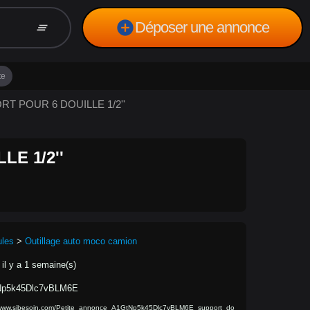
add_circle
Déposer une annonce
clear_all
te
ORT POUR 6 DOUILLE 1/2''
E 1/2''
ules
>
Outillage auto moco camion
 il y a 1 semaine(s)
p5k45Dlc7vBLM6E
/www.sibesoin.com/Petite_annonce_A1GtNp5k45Dlc7vBLM6E_support_do