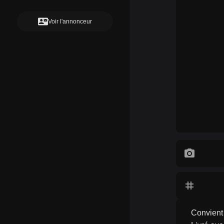
contact_mail
Voir l'annonceur
photo_camera
tag
Convient