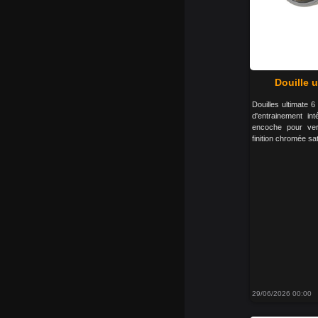
Douille u
Douilles ultimate 
d'entrainement in
encoche pour verro
finition chromée s
29/06/2026 00:00