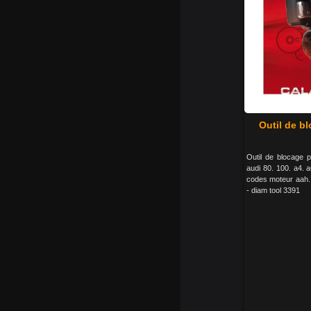
Outil de b
Outil de blocage 
audi 80. 100. a4. a
codes moteur aah.
- diam tool 3391