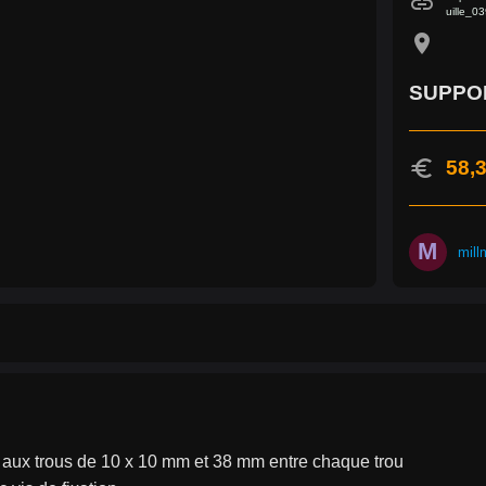
link
uille_0
location_on
SUPPOR
euro
58,3
M
mill
 aux trous de 10 x 10 mm et 38 mm entre chaque trou