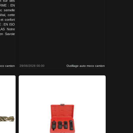
rt sur des
NORME : EN
c semelle
tal, cette
et confort
E : EN ISO
AS Notre
en Savoie
moco camion
29/06/2026 00:00
Outillage auto moco camion