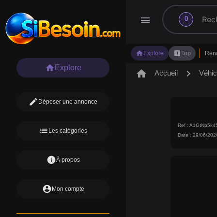
search
menu
0
home
looks_one
Explore
Top
Ren
home
Explore
home
chevron_right
Accueil
Véhic
edit
Déposer une annonce
Ref : A1GtNp5k
list
Les catégories
Date : 29/06/202
info
À propos
account_circle
Mon compte