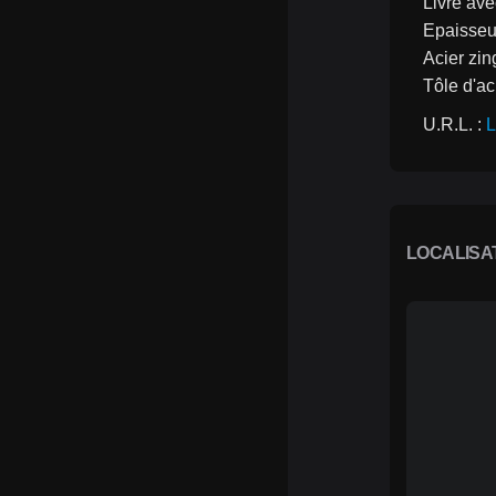
Livré ave
Epaisseu
Acier zin
Tôle d'ac
U.R.L. : 
L
LOCALISA