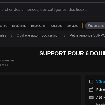
account_circle
contre
Ésotérisme
Brico/Jardin
Outillage
Services
Mon comp
chevron_right
chevron_right
ules
Outillage auto moco camion
Petite annonce SUPP
SUPPORT POUR 6 DOUILL
45Dlc7vBLM6E
6 00:00
crop_square
Véhic
date_range
Publié
source
A1GtN
https:/