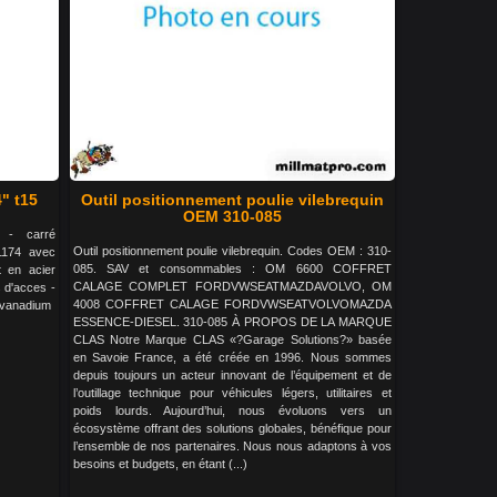
4" t15
Outil positionnement poulie vilebrequin
OEM 310-085
x - carré
Outil positionnement poulie vilebrequin. Codes OEM : 310-
1174 avec
085. SAV et consommables : OM 6600 COFFRET
t en acier
CALAGE COMPLET FORDVWSEATMAZDAVOLVO, OM
es d'acces -
4008 COFFRET CALAGE FORDVWSEATVOLVOMAZDA
e vanadium
ESSENCE-DIESEL. 310-085 À PROPOS DE LA MARQUE
CLAS Notre Marque CLAS «?Garage Solutions?» basée
en Savoie France, a été créée en 1996. Nous sommes
depuis toujours un acteur innovant de l’équipement et de
l’outillage technique pour véhicules légers, utilitaires et
poids lourds. Aujourd’hui, nous évoluons vers un
écosystème offrant des solutions globales, bénéfique pour
l’ensemble de nos partenaires. Nous nous adaptons à vos
besoins et budgets, en étant (...)