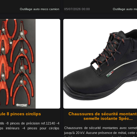
Outillage auto moco camion
05/07/2026 00:00
Outillage auto 
le 8 pinces circlips
Chaussures de sécurité montant
semelle isolante Spéc...
tils -8 pinces de précision ref.12140 -4
Chaussures de sécurité montantes avec semell
ips intérieurs -4 pinces pour circlips
jusqu'à 20 kV. Aucune présence de métal, cette