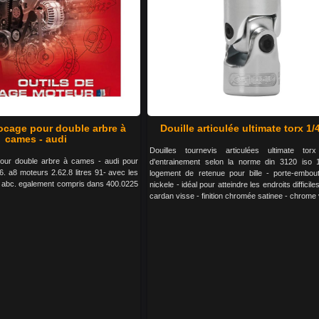
locage pour double arbre à
Douille articulée ultimate torx 1/
cames - audi
Douilles tournevis articulées ultimate tor
pour double arbre à cames - audi pour
d'entrainement selon la norme din 3120 iso 
6. a8 moteurs 2.62.8 litres 91- avec les
logement de retenue pour bille - porte-embou
 abc. egalement compris dans 400.0225
nickele - idéal pour atteindre les endroits difficil
cardan visse - finition chromée satinee - chrom